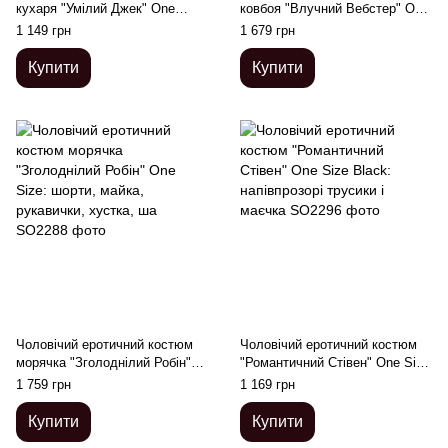
кухаря "Умілий Джек" One
ковбоя "Влучний Вебстер" One
Size: сліпи, фартух, хустка і
Size: хустка, портупея, труси,
1 149 грн
1 679 грн
ковпак
манжети, капе
Купити
Купити
Чоловічий еротичний костюм
Чоловічий еротичний костюм
морячка "Зголоднілий Робін"
"Романтичний Стівен" One Size
One Size: шорти, майка,
Black: напівпрозорі трусики і
1 759 грн
1 169 грн
рукавички, хустка, ша
маєчка
Купити
Купити