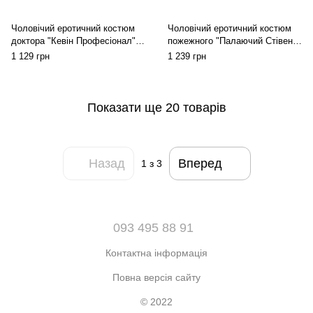
Чоловічий еротичний костюм
Чоловічий еротичний костюм
доктора "Кевін Професіонал"
пожежного "Палаючий Стівен"
One Size: трусики, манжети,
One Size: каска, комір,
1 129 грн
1 239 грн
краватка, стетоск
манжети, труси
Показати ще 20 товарів
Назад
Вперед
1
з 3
093 495 88 91
Контактна інформація
Повна версія сайту
© 2022