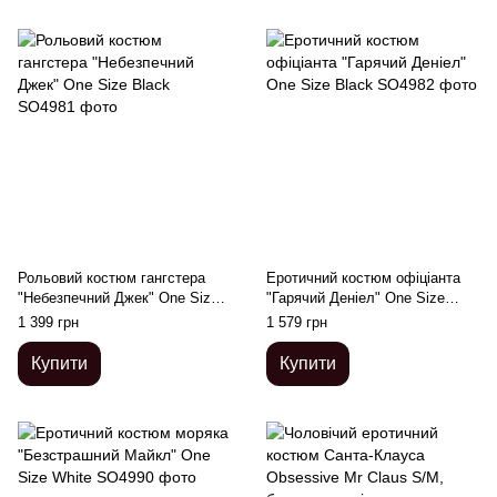
Рольовий костюм гангстера
Еротичний костюм офіціанта
"Небезпечний Джек" One Size
"Гарячий Деніел" One Size
Black
Black
1 399 грн
1 579 грн
Купити
Купити