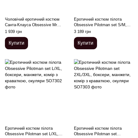
Чоловічий еротичний костюм
Еротичний костюм пілота
Санта-Клауса Obsessive Mr
Obsessive Pilotman set S/M,
Claus 2XL/3XL, боксери на
боксери, манжети, комір з
1 939 грн
3 189 грн
підтяжках, шапочка з
краваткою, окуляри
Купити
Купити
Еротичний костюм пілота
Еротичний костюм пілота
Obsessive Pilotman set L/XL,
Obsessive Pilotman set