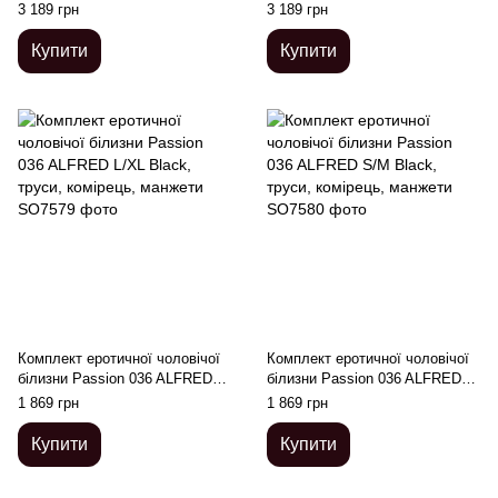
боксери, манжети, комір з
2XL/3XL, боксери, манжети,
3 189 грн
3 189 грн
краваткою, окуляри
комір з краваткою, окуляри
Купити
Купити
Комплект еротичної чоловічої
Комплект еротичної чоловічої
білизни Passion 036 ALFRED
білизни Passion 036 ALFRED
L/XL Black, труси, комірець,
S/M Black, труси, комірець,
1 869 грн
1 869 грн
манжети
манжети
Купити
Купити