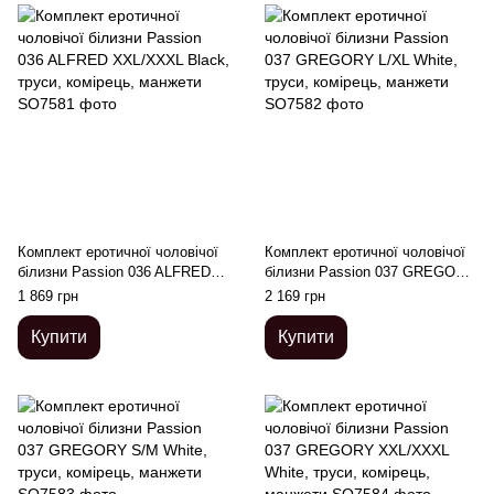
Комплект еротичної чоловічої
Комплект еротичної чоловічої
білизни Passion 036 ALFRED
білизни Passion 037 GREGORY
XXL/XXXL Black, труси,
L/XL White, труси, комірець,
1 869 грн
2 169 грн
комірець, манжети
манжети
Купити
Купити