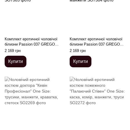
Комплект еротичної чоловічої
Комплект еротичної чоловічої
білизни Passion 037 GREGORY
білизни Passion 037 GREGORY
S/M White, труси, комірець,
XXL/XXXL White, труси,
2 169 грн
2 169 грн
манжети
комірець, манжети
Купити
Купити