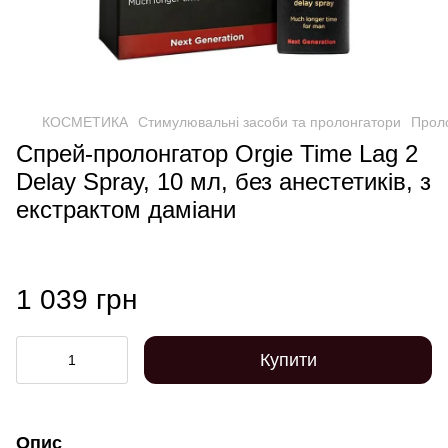
КОСМЕТИКА
Стимулювальні засоби та пролонгатори
Проло
Спрей-пролонгатор Orgie Time Lag 2
Delay Spray, 10 мл, без анестетиків, з
екстрактом даміани
1 039 грн
Купити
Опис