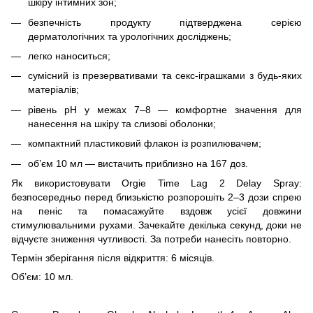
шкіру інтимних зон;
безпечність продукту підтверджена серією
дерматологічних та урологічних досліджень;
легко наноситься;
сумісний із презервативами та секс-іграшками з будь-яких
матеріалів;
рівень pH у межах 7–8 — комфортне значення для
нанесення на шкіру та слизові оболонки;
компактний пластиковий флакон із розпилювачем;
об’єм 10 мл — вистачить приблизно на 167 доз.
Як використовувати Orgie Time Lag 2 Delay Spray:
безпосередньо перед близькістю розпорошіть 2–3 дози спрею
на пеніс та помасажуйте вздовж усієї довжини
стимулювальними рухами. Зачекайте декілька секунд, доки не
відчуєте зниження чутливості. За потреби нанесіть повторно.
Термін зберігання після відкриття: 6 місяців.
Об’єм: 10 мл.