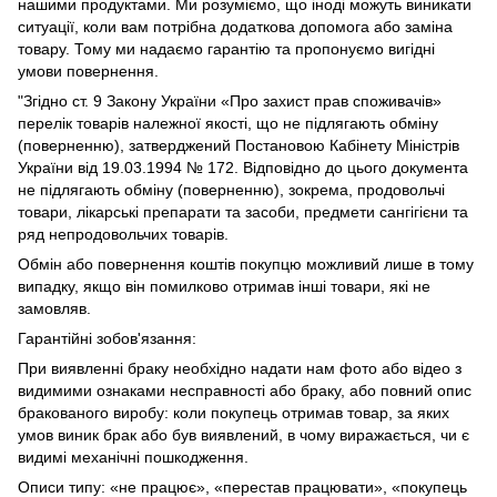
нашими продуктами. Ми розуміємо, що іноді можуть виникати
ситуації, коли вам потрібна додаткова допомога або заміна
товару. Тому ми надаємо гарантію та пропонуємо вигідні
умови повернення.
"Згідно ст. 9 Закону України «Про захист прав споживачів»
перелік товарів належної якості, що не підлягають обміну
(поверненню), затверджений Постановою Кабінету Міністрів
України від 19.03.1994 № 172. Відповідно до цього документа
не підлягають обміну (поверненню), зокрема, продовольчі
товари, лікарські препарати та засоби, предмети сангігієни та
ряд непродовольчих товарів.
Обмін або повернення коштів покупцю можливий лише в тому
випадку, якщо він помилково отримав інші товари, які не
замовляв.
Гарантійні зобов'язання:
При виявленні браку необхідно надати нам фото або відео з
видимими ознаками несправності або браку, або повний опис
бракованого виробу: коли покупець отримав товар, за яких
умов виник брак або був виявлений, в чому виражається, чи є
видимі механічні пошкодження.
Описи типу: «не працює», «перестав працювати», «покупець