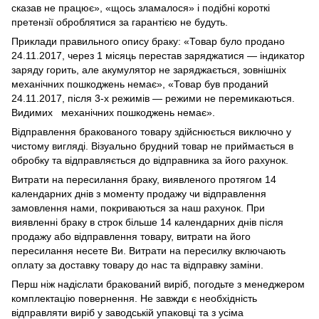
сказав не працює», «щось зламалося» і подібні короткі
претензії оброблятися за гарантією не будуть.
Приклади правильного опису браку: «Товар було продано
24.11.2017, через 1 місяць перестав заряджатися — індикатор
заряду горить, але акумулятор не заряджається, зовнішніх
механічних пошкоджень немає», «Товар був проданий
24.11.2017, після 3-х режимів — режими не перемикаються.
Видимих механічних пошкоджень немає».
Відправлення бракованого товару здійснюється виключно у
чистому вигляді. Візуально брудний товар не приймається в
обробку та відправляється до відправника за його рахунок.
Витрати на пересилання браку, виявленого протягом 14
календарних днів з моменту продажу чи відправлення
замовлення нами, покриваються за наш рахунок. При
виявленні браку в строк більше 14 календарних днів після
продажу або відправлення товару, витрати на його
пересилання несете Ви. Витрати на пересилку включають
оплату за доставку товару до нас та відправку заміни.
Перш ніж надіслати бракований виріб, погодьте з менеджером
комплектацію повернення. Не завжди є необхідність
відправляти виріб у заводській упаковці та з усіма