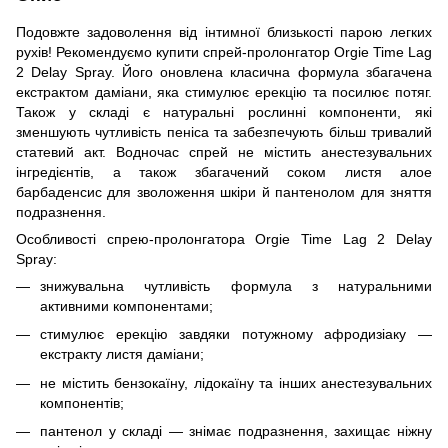
Подовжте задоволення від інтимної близькості парою легких
рухів! Рекомендуємо купити спрей-пролонгатор Orgie Time Lag
2 Delay Spray. Його оновлена класична формула збагачена
екстрактом даміани, яка стимулює ерекцію та посилює потяг.
Також у складі є натуральні рослинні компоненти, які
зменшують чутливість пеніса та забезпечують більш тривалий
статевий акт. Водночас спрей не містить анестезувальних
інгредієнтів, а також збагачений соком листя алое
барбаденсис для зволоження шкіри й пантенолом для зняття
подразнення.
Особливості спрею-пролонгатора Orgie Time Lag 2 Delay
Spray:
знижувальна чутливість формула з натуральними
активними компонентами;
стимулює ерекцію завдяки потужному афродизіаку —
екстракту листя даміани;
не містить бензокаїну, лідокаїну та інших анестезувальних
компонентів;
пантенол у складі — знімає подразнення, захищає ніжну