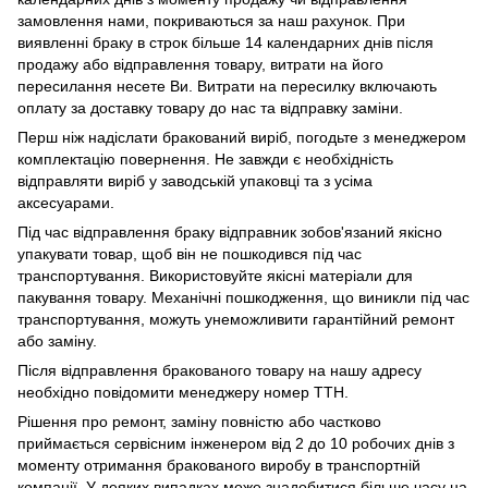
замовлення нами, покриваються за наш рахунок. При
виявленні браку в строк більше 14 календарних днів після
продажу або відправлення товару, витрати на його
пересилання несете Ви. Витрати на пересилку включають
оплату за доставку товару до нас та відправку заміни.
Перш ніж надіслати бракований виріб, погодьте з менеджером
комплектацію повернення. Не завжди є необхідність
відправляти виріб у заводській упаковці та з усіма
аксесуарами.
Під час відправлення браку відправник зобов'язаний якісно
упакувати товар, щоб він не пошкодився під час
транспортування. Використовуйте якісні матеріали для
пакування товару. Механічні пошкодження, що виникли під час
транспортування, можуть унеможливити гарантійний ремонт
або заміну.
Після відправлення бракованого товару на нашу адресу
необхідно повідомити менеджеру номер ТТН.
Рішення про ремонт, заміну повністю або частково
приймається сервісним інженером від 2 до 10 робочих днів з
моменту отримання бракованого виробу в транспортній
компанії. У деяких випадках може знадобитися більше часу на