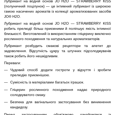
Лубрикант на водній основі JO H2O — STRAWBERRY KISS
(полуничний поцілунок) — це інтимний лубрикант із широкою
гамою насичених ароматів із колекції ароматизованих засобів
JO® H2O.
Лубрикант на водній основі JO H2O — STRAWBERRY KISS
робить прелюдії більш приємними й поліпшує якість інтимної
близькості. Виготовлений із використанням гліцерину виключно
рослинного походження та натуральних ароматизаторів.
Лубрикант розбудить смакові рецептори та апетит до
задоволення. Відсутність цукру та штучних підсолоджувачів
також робить його нешкідливим.
Переваги:
Чудовий спосіб додати гостроти у відчуття і зробити
прелюдію приємнішою.
Сумісність із матеріалами багатьох іграшок.
Гліцерин рослинного походження надає природного
солодкуватого смаку.
Безпека для вагінального застосування без виникнення
кандидозу.
Перед застосуванням обов’язково ознайомтеся із