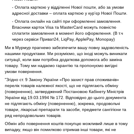
- Оплата карткою у відділенні Нової пошти, або за умови
адресної доставки – оплата карткою у кур'єр Нової Пошти.
- Оплата онлайн на сайті при оформленні замовлення.
Власники карток Visa та MasterCard можуть повністю
сплатити замовлення в момент його оформлення. (В т.ч
через сервіси Приват24, LiqPay, ApplePay, Monopay)
Ми в Мурмур прагнемо забезпечити вашу повну задоволеність
нашими продуктами. Ми розуміємо, що іноді можуть виникати
ситуації, коли вам потрібна додаткова допомога або заміна
товару. Тому ми надаємо гарантію та пропонуємо вигідні
умови повернення.
"Згідно ст. 9 Закону України «Про захист прав споживачів»
перелік товарів належної якості, що не підлягають обміну
(поверненню), затверджений Постановою Кабінету Міністрів
України від 19.03.1994 № 172. Відповідно до цього документа
не підлягають обміну (поверненню), зокрема, продовольчі
товари, лікарські препарати та засоби, предмети сангігієни та
ряд непродовольчих товарів.
Обмін або повернення коштів покупцю можливий лише в тому
випадку, якщо він помилково отримав інші товари, які не