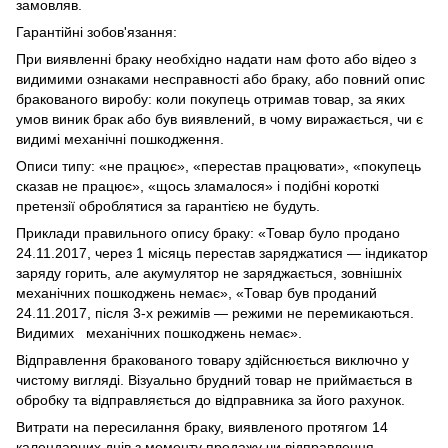
замовляв.
Гарантійні зобов'язання:
При виявленні браку необхідно надати нам фото або відео з
видимими ознаками несправності або браку, або повний опис
бракованого виробу: коли покупець отримав товар, за яких
умов виник брак або був виявлений, в чому виражається, чи є
видимі механічні пошкодження.
Описи типу: «не працює», «перестав працювати», «покупець
сказав не працює», «щось зламалося» і подібні короткі
претензії оброблятися за гарантією не будуть.
Приклади правильного опису браку: «Товар було продано
24.11.2017, через 1 місяць перестав заряджатися — індикатор
заряду горить, але акумулятор не заряджається, зовнішніх
механічних пошкоджень немає», «Товар був проданий
24.11.2017, після 3-х режимів — режими не перемикаються.
Видимих механічних пошкоджень немає».
Відправлення бракованого товару здійснюється виключно у
чистому вигляді. Візуально брудний товар не приймається в
обробку та відправляється до відправника за його рахунок.
Витрати на пересилання браку, виявленого протягом 14
календарних днів з моменту продажу чи відправлення