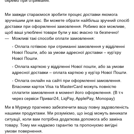
окремо при отриманні.
Ми завжди стараємося зробити процес доставки якомога
зручнішим для вас. Ви можете обрати найбільш зручний спосіб
доставки при оформленні замовлення. Робимо все можливе,
щоб ваші улюблені товари були у вас вчасно та безпечно!
Можливі такі способи оплати замовлення:
- Оплата готівкою при отриманні замовлення у відділенні
Нової Пошти, або за умови адресної доставки – кур'єру
Нової Пошти.
- Оплата карткою у відділенні Нової пошти, або за умови
адресної доставки – оплата карткою у кур'єр Нової Пошти.
- Оплата онлайн на сайті при оформленні замовлення.
Власники карток Visa та MasterCard можуть повністю
сплатити замовлення в момент його оформлення. (В т.ч
через сервіси Приват24, LiqPay, ApplePay, Monopay)
Ми в Мурмур прагнемо забезпечити вашу повну задоволеність
нашими продуктами. Ми розуміємо, що іноді можуть виникати
ситуації, коли вам потрібна додаткова допомога або заміна
товару. Тому ми надаємо гарантію та пропонуємо вигідні
умови повернення.