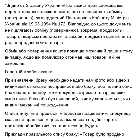
"Згідно ст. 9 Закону України «Про захист прав споживачів»
перелік товарів належної якості, що не підлягають обміну
(поверненню), затверджений Постановою Кабінету Міністрів
України від 19.03.1994 № 172. Відповідно до цього документа
не підлягають обміну (поверненню), зокрема, продовольчі
товари, лікарські препарати та засоби, предмети сангігієни та
ряд непродовольчих товарів.
Обмін або повернення коштів покупцю можливий лише в тому
випадку, якщо він помилково отримав інші товари, які не
замовляв.
Гарантійні зобов'язання:
При виявленні браку необхідно надати нам фото або відео з
видимими ознаками несправності або браку, або повний опис
бракованого виробу: коли покупець отримав товар, за яких
умов виник брак або був виявлений, в чому виражається, чи є
видимі механічні пошкодження.
Описи типу: «не працює», «перестав працювати», «покупець
сказав не працює», «щось зламалося» і подібні короткі
претензії оброблятися за гарантією не будуть.
Приклади правильного опису браку: «Товар було продано