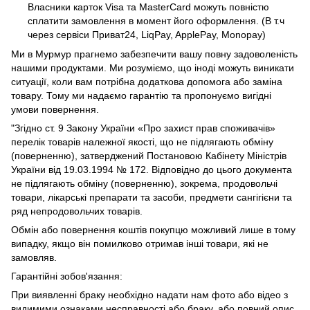
Власники карток Visa та MasterCard можуть повністю
сплатити замовлення в момент його оформлення. (В т.ч
через сервіси Приват24, LiqPay, ApplePay, Monopay)
Ми в Мурмур прагнемо забезпечити вашу повну задоволеність
нашими продуктами. Ми розуміємо, що іноді можуть виникати
ситуації, коли вам потрібна додаткова допомога або заміна
товару. Тому ми надаємо гарантію та пропонуємо вигідні
умови повернення.
"Згідно ст. 9 Закону України «Про захист прав споживачів»
перелік товарів належної якості, що не підлягають обміну
(поверненню), затверджений Постановою Кабінету Міністрів
України від 19.03.1994 № 172. Відповідно до цього документа
не підлягають обміну (поверненню), зокрема, продовольчі
товари, лікарські препарати та засоби, предмети сангігієни та
ряд непродовольчих товарів.
Обмін або повернення коштів покупцю можливий лише в тому
випадку, якщо він помилково отримав інші товари, які не
замовляв.
Гарантійні зобов'язання:
При виявленні браку необхідно надати нам фото або відео з
видимими ознаками несправності або браку, або повний опис