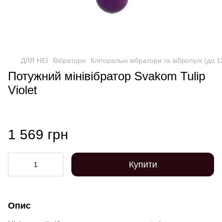
ДЛЯ НЕЇ
Вібратори
Кліторальні вібратори та вібропулі (до 
Потужний мінівібратор Svakom Tulip
Violet
1 569 грн
Купити
Опис