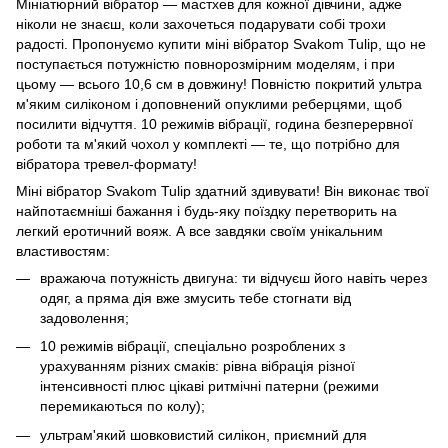
Мініатюрний вібратор — мастхев для кожної дівчини, адже
ніколи не знаєш, коли захочеться подарувати собі трохи
радості. Пропонуємо купити міні вібратор Svakom Tulip, що не
поступається потужністю повнорозмірним моделям, і при
цьому — всього 10,6 см в довжину! Повністю покритий ультра
м'яким силіконом і доповнений опуклими реберцями, щоб
посилити відчуття. 10 режимів вібрації, година безперервної
роботи та м'який чохол у комплекті — те, що потрібно для
вібратора тревел-формату!
Міні вібратор Svakom Tulip здатний здивувати! Він виконає твої
найпотаємніші бажання і будь-яку поїздку перетворить на
легкий еротичний вояж. А все завдяки своїм унікальним
властивостям:
вражаюча потужність двигуна: ти відчуєш його навіть через
одяг, а пряма дія вже змусить тебе стогнати від
задоволення;
10 режимів вібрації, спеціально розроблених з
урахуванням різних смаків: рівна вібрація різної
інтенсивності плюс цікаві ритмічні патерни (режими
перемикаються по колу);
ультрам'який шовковистий силікон, приємний для