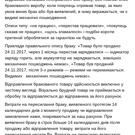
бракованого виробу: коли покупець отримав товар, за яких
умов виник брак або був виявлений, в чому виражається, чи є
видимі механічні пошкодження.
Описи типу: «не працює», «перестав працювати», «покупець
сказав не працює», «щось зламалося» і подібні короткі
претензії оброблятися за гарантією не будуть.
Приклади правильного опису браку: «Товар було продано
24.11.2017, через 1 місяць перестав заряджатися — індикатор
заряду горить, але акумулятор не заряджається, зовнішніх
механічних пошкоджень немає», «Товар був проданий
24.11.2017, після 3-х режимів — режими не перемикаються.
Видимих механічних пошкоджень немає».
Відправлення бракованого товару здійснюється виключно у
чистому вигляді. Візуально брудний товар не приймається в
обробку та відправляється до відправника за його рахунок.
Витрати на пересилання браку, виявленого протягом 14
календарних днів з моменту продажу чи відправлення
замовлення нами, покриваються за наш рахунок. При
виявленні браку в строк більше 14 календарних днів після
продажу або відправлення товару, витрати на його
пересилання несете Ви. Витрати на пересилку включають