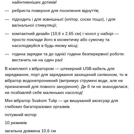
найінтимніших дотиків!
ребриста поверхня для посилення відчуттів;
підходить і для зовнішньої (клітор, соски тощо), і для
вагінальної стимуляції;
компактний дизайн (10,6 х 2,65 см) і чохол у наборі —
просто поклади його в косметичку або сумочку та
насолоджуйся в будь-якому місці;
година зарядки та до однієї години безперервної роботи:
вистачить не на один раз!
В комплекті з вібратором — штекерний USB-кабель для
заряджання, порт для заряджання захищений силіконом, то ж
вібратор водонепроникний (витримує струмені води, але не
призначений для повного занурення). Де б ти не знаходилася,
не позбавляй себе маленьких насолод!
Міні вібратор Svakom Tulip — це вишуканий аксесуар для
глибоких багаторазових оргазмів.
потужний мотор
10 режимів
загальна довжина 10,6 см