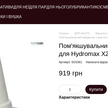
ВАТИВИ
ДЛЯ НЕЇ
ДЛЯ ПАР
ДЛЯ НЬОГО
ЛУБРИКАНТИ
КОСМ
КИ І ВУШКА
Головна
ДЛЯ НЬОГО
Вакуумні 
Пом'якшувальний майданчик з довгою 
Пом'якшувальний
для Hydromax X2
Артикул: SO3361
Написати відгук
919 грн
Купити
Характеристики