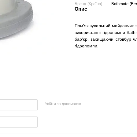
Бренд (Країна)
Bathmate (Ве
Опис
Пом'якшувальний майданчик з
використанні гідропомпи Bath
бар'єр, захищаючи стовбур чл
гідропомпи.
Увійти за допомогою