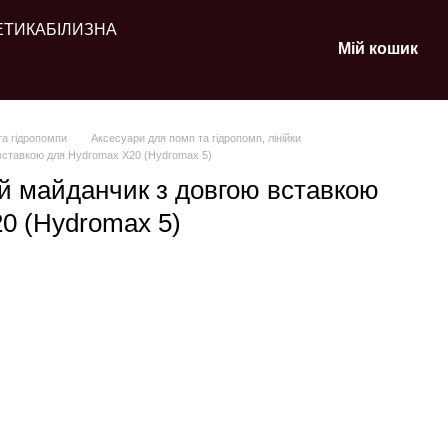
ЕТИКА
БІЛИЗНА
Мій кошик
та гідропомпи
Аксесуари для помп та гідропомп, лінійки
вставкою для Hydromax X20 (Hydromax 5)
 майданчик з довгою вставкою
0 (Hydromax 5)