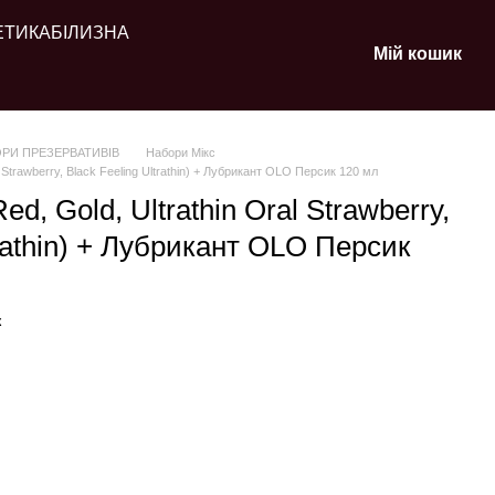
ЕТИКА
БІЛИЗНА
Мій кошик
РИ ПРЕЗЕРВАТИВІВ
Набори Мікс
l Strawberry, Black Feeling Ultrathin) + Лубрикант OLO Персик 120 мл
d, Gold, Ultrathin Oral Strawberry,
trathin) + Лубрикант OLO Персик
к