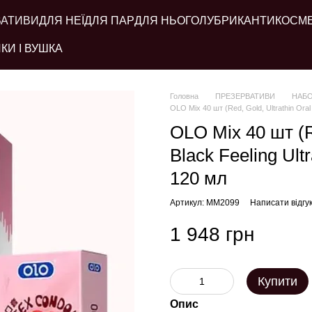
ВАТИВИ
ДЛЯ НЕЇ
ДЛЯ ПАР
ДЛЯ НЬОГО
ЛУБРИКАНТИ
КОСМ
КИ І ВУШКА
Головна
ПРЕЗЕРВАТИВИ
НАБО
OLO Mix 40 шт (Red, Gold, Ultrathin Ora
OLO Mix 40 шт (Re
Black Feeling Ul
120 мл
Артикул: MM2099
Написати відгу
1 948 грн
Купити
Опис