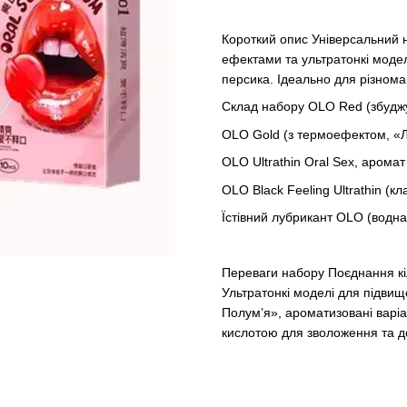
Короткий опис Універсальний н
ефектами та ультратонкі модел
персика. Ідеально для різноман
Склад набору OLO Red (збуджу
OLO Gold (з термоефектом, «Лі
OLO Ultrathin Oral Sex, арома
OLO Black Feeling Ultrathin (кл
Їстівний лубрикант OLO (водна
Переваги набору Поєднання кіл
Ультратонкі моделі для підвище
Полум’я», ароматизовані варіан
кислотою для зволоження та д