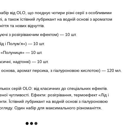
абір від OLO, що поєднує чотири різні серії з особливими
і, а також їстівний лубрикант на водній основі з ароматом
іття та нових відчуттів.
ючі з розігріваючим ефектом) — 10 шт.
д і Полум’я») — 10 шт.
т «Полуниця» — 10 шт.
асичні, надтонкі) — 10 шт.
 основа, аромат персика, з гіалуроновою кислотою) — 120 мл.
ькох серій OLO: від класичних до спеціальних ефектів.
ної чутливості. Ефекти: розігрівання, термоефект «Лід і
ти. Їстівний лубрикант на водній основі з гіалуроновою
огляду. Один набір для максимального різноманіття.