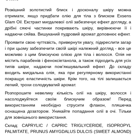
Розкішний золотистий блиск і досконалу шкіру можна
отримати, якщо придбати олію для тіла з блиском Exsens
Glam Oil. Екстракт мигдалевої олії забезпечує ефект догляду, а
дрібні сяючі частинки покривають шкіру, вирівнюючи її і
надаючи сяйва. Вишуканий пудровий аромат доповнює ефект.
Проявити свою чуттєвість, привернути увагу, підкреслити загар
і при цьому забезпечити своїй шкірі належний догляд - все це
можливо з цим блискучою олією для тіла і волосся. Олія не
містить парабенів і феноксіетанола, а також підходить для усіх
типів шкіри, надаючи пом'якшувальний ефект. До складу
входить мигдальна олія, яка при регулярному використанні
покращує еластичність шкіри. Крім того, на тілі залишається
легкий, трохи солодкуватий аромат.
Розпорошите невелику кількість олії на шкіру, волосся і
насолоджуйтеся своїм блискучим образом! Перед
використанням необхідно струсити флакон, пляшечка
оснащена дозатором. Уникайте попадання олії в очі. Тільки
для зовнішнього використання.
Склад: CAPRYLIC / CAPRIC TRIGLYCERIDE, ISOPROPYL
PALMITATE, PRUNUS AMYGDALUS DULCIS (SWEET ALMOND)