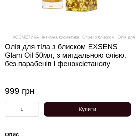
КОСМЕТИКА
Інтимна косметика
Спреї з блиском
Олія для
Олія для тіла з блиском EXSENS
Glam Oil 50мл, з мигдальною олією,
без парабенів і феноксіетанолу
999 грн
Купити
Опис