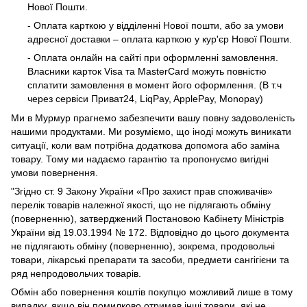
Нової Пошти.
- Оплата карткою у відділенні Нової пошти, або за умови
адресної доставки – оплата карткою у кур'єр Нової Пошти.
- Оплата онлайн на сайті при оформленні замовлення.
Власники карток Visa та MasterCard можуть повністю
сплатити замовлення в момент його оформлення. (В т.ч
через сервіси Приват24, LiqPay, ApplePay, Monopay)
Ми в Мурмур прагнемо забезпечити вашу повну задоволеність
нашими продуктами. Ми розуміємо, що іноді можуть виникати
ситуації, коли вам потрібна додаткова допомога або заміна
товару. Тому ми надаємо гарантію та пропонуємо вигідні
умови повернення.
"Згідно ст. 9 Закону України «Про захист прав споживачів»
перелік товарів належної якості, що не підлягають обміну
(поверненню), затверджений Постановою Кабінету Міністрів
України від 19.03.1994 № 172. Відповідно до цього документа
не підлягають обміну (поверненню), зокрема, продовольчі
товари, лікарські препарати та засоби, предмети сангігієни та
ряд непродовольчих товарів.
Обмін або повернення коштів покупцю можливий лише в тому
випадку, якщо він помилково отримав інші товари, які не