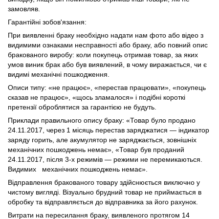
замовляв.
Гарантійні зобов'язання:
При виявленні браку необхідно надати нам фото або відео з
видимими ознаками несправності або браку, або повний опис
бракованого виробу: коли покупець отримав товар, за яких
умов виник брак або був виявлений, в чому виражається, чи є
видимі механічні пошкодження.
Описи типу: «не працює», «перестав працювати», «покупець
сказав не працює», «щось зламалося» і подібні короткі
претензії оброблятися за гарантією не будуть.
Приклади правильного опису браку: «Товар було продано
24.11.2017, через 1 місяць перестав заряджатися — індикатор
заряду горить, але акумулятор не заряджається, зовнішніх
механічних пошкоджень немає», «Товар був проданий
24.11.2017, після 3-х режимів — режими не перемикаються.
Видимих механічних пошкоджень немає».
Відправлення бракованого товару здійснюється виключно у
чистому вигляді. Візуально брудний товар не приймається в
обробку та відправляється до відправника за його рахунок.
Витрати на пересилання браку, виявленого протягом 14