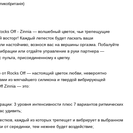
ликобританія)
ocks Off - Zinnia — волшебный цветок, чьи трепещущие
й восторг! Каждый лепесток будет ласкать ваши
или настойчиво, вознося вас на вершины оргазма. Побалуйте
брации или отдайте управление в руки партнера —
 пульта, присоединенному к цветку.
 от Rocks Off — настоящий цветок любви, невероятно
ами из мягчайшего силикона и твердой вибрирующей
f Zinnia — это:
ции: 3 уровня интенсивности плюс 7 вариантов ритмических
ас удивить;
тков, каждый из которых трепещет и вибрирует в выбранном
и от серединки, тем нежнее будет воздействие;