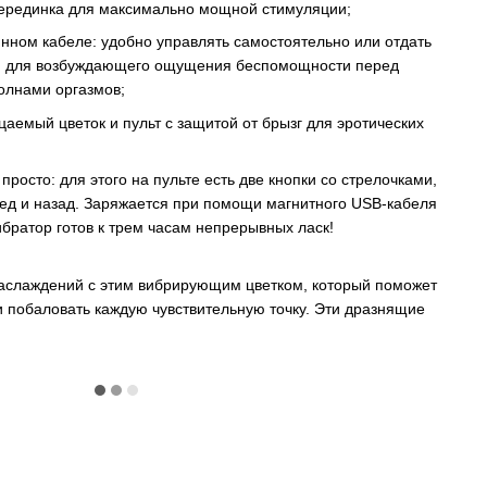
рединка для максимально мощной стимуляции;
ном кабеле: удобно управлять самостоятельно или отдать
у, для возбуждающего ощущения беспомощности перед
олнами оргазмов;
мый цветок и пульт с защитой от брызг для эротических
просто: для этого на пульте есть две кнопки со стрелочками,
д и назад. Заряжается при помощи магнитного USB-кабеля
ибратор готов к трем часам непрерывных ласк!
наслаждений с этим вибрирующим цветком, который поможет
и побаловать каждую чувствительную точку. Эти дразнящие