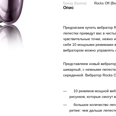
Бренд (Країна)
Rocks Off (Ве
Опис
Предлагаем купить вибратор R
лепестки приведут вас в чисты
чувствительные точки, нежно 
себя 10 мощными режимами ви
вибратором можно управлять с
Представляем новый вибратор
шикарный, с нежными лепестк
серединкой. Вибратор Rocks Of
10 режимов мощной вибра
рисунков, которые смогут в
большое количество лепес
ритме: чем дальше лепестк