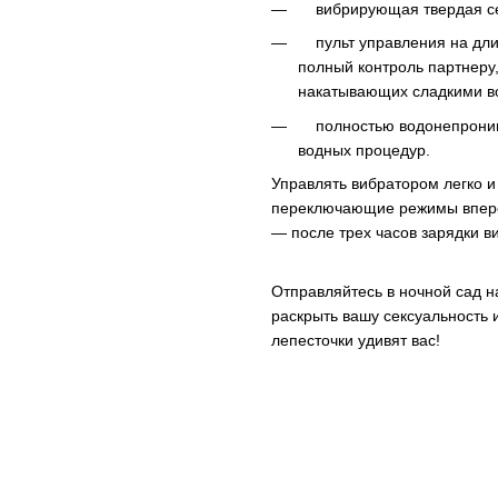
вибрирующая твердая се
пульт управления на длин
полный контроль партнер
накатывающих сладкими в
полностью водонепроницае
водных процедур.
Управлять вибратором легко и 
переключающие режимы впере
— после трех часов зарядки в
Отправляйтесь в ночной сад 
раскрыть вашу сексуальность 
лепесточки удивят вас!