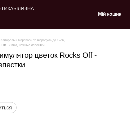
ЕТИКА
БІЛИЗНА
Мій кошик
Кліторальні вібратори та вібропулі (до 12см)
ff - Zinnia, нежные лепестки
мулятор цветок Rocks Off -
епестки
иться