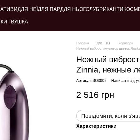
ВАТИВИ
ДЛЯ НЕЇ
ДЛЯ ПАР
ДЛЯ НЬОГО
ЛУБРИКАНТИ
КОСМ
КИ І ВУШКА
Головна
ДЛЯ НЕЇ
Вібратори
Нежный вибростимулятор цветок Rocks O
Нежный вибрости
Zinnia, нежные л
Артикул: SO3002
Написати відгук
2 516 грн
Повідомити, коли з'яв
Характеристики