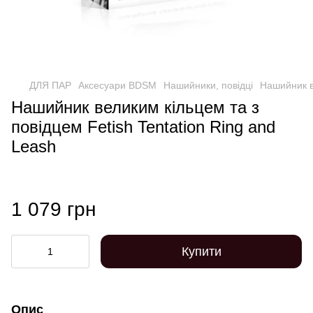
ДЛЯ ПАР
Аксесуари BDSM
Нашийники, повідці
Нашийник ве
Нашийник великим кільцем та з
повідцем Fetish Tentation Ring and
Leash
1 079 грн
Купити
Опис