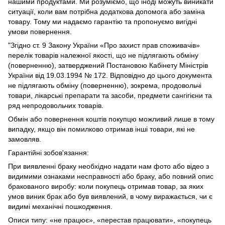
нашими продуктами. Ми розуміємо, що іноді можуть виникати
ситуації, коли вам потрібна додаткова допомога або заміна
товару. Тому ми надаємо гарантію та пропонуємо вигідні
умови повернення.
"Згідно ст. 9 Закону України «Про захист прав споживачів»
перелік товарів належної якості, що не підлягають обміну
(поверненню), затверджений Постановою Кабінету Міністрів
України від 19.03.1994 № 172. Відповідно до цього документа
не підлягають обміну (поверненню), зокрема, продовольчі
товари, лікарські препарати та засоби, предмети сангігієни та
ряд непродовольчих товарів.
Обмін або повернення коштів покупцю можливий лише в тому
випадку, якщо він помилково отримав інші товари, які не
замовляв.
Гарантійні зобов'язання:
При виявленні браку необхідно надати нам фото або відео з
видимими ознаками несправності або браку, або повний опис
бракованого виробу: коли покупець отримав товар, за яких
умов виник брак або був виявлений, в чому виражається, чи є
видимі механічні пошкодження.
Описи типу: «не працює», «перестав працювати», «покупець