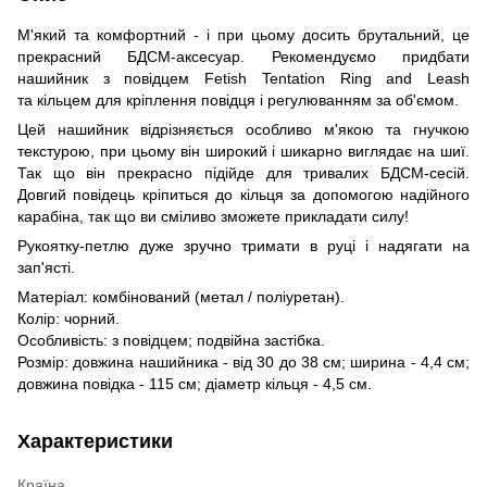
М'який та комфортний - і при цьому досить брутальний, це
прекрасний БДСМ-аксесуар. Рекомендуємо придбати
нашийник з повідцем Fetish Tentation Ring and Leash
та кільцем для кріплення повідця і регулюванням за об'ємом.
Цей нашийник відрізняється особливо м'якою та гнучкою
текстурою, при цьому він широкий і шикарно виглядає на шиї.
Так що він прекрасно підійде для тривалих БДСМ-сесій.
Довгий повідець кріпиться до кільця за допомогою надійного
карабіна, так що ви сміливо зможете прикладати силу!
Рукоятку-петлю дуже зручно тримати в руці і надягати на
зап'ясті.
Матеріал: комбінований (метал / поліуретан).
Колір: чорний.
Особливість: з повідцем; подвійна застібка.
Розмір: довжина нашийника - від 30 до 38 см; ширина - 4,4 см;
довжина повідка - 115 см; діаметр кільця - 4,5 см.
Характеристики
Країна