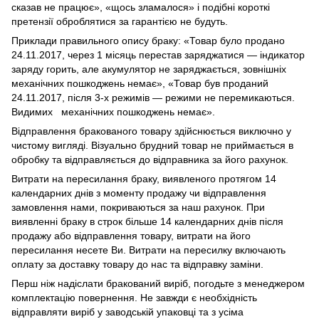
сказав не працює», «щось зламалося» і подібні короткі
претензії оброблятися за гарантією не будуть.
Приклади правильного опису браку: «Товар було продано
24.11.2017, через 1 місяць перестав заряджатися — індикатор
заряду горить, але акумулятор не заряджається, зовнішніх
механічних пошкоджень немає», «Товар був проданий
24.11.2017, після 3-х режимів — режими не перемикаються.
Видимих механічних пошкоджень немає».
Відправлення бракованого товару здійснюється виключно у
чистому вигляді. Візуально брудний товар не приймається в
обробку та відправляється до відправника за його рахунок.
Витрати на пересилання браку, виявленого протягом 14
календарних днів з моменту продажу чи відправлення
замовлення нами, покриваються за наш рахунок. При
виявленні браку в строк більше 14 календарних днів після
продажу або відправлення товару, витрати на його
пересилання несете Ви. Витрати на пересилку включають
оплату за доставку товару до нас та відправку заміни.
Перш ніж надіслати бракований виріб, погодьте з менеджером
комплектацію повернення. Не завжди є необхідність
відправляти виріб у заводській упаковці та з усіма