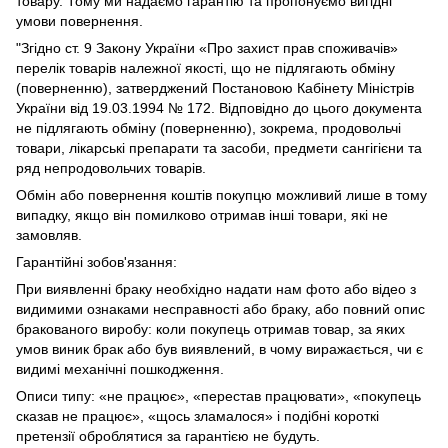
товару. Тому ми надаємо гарантію та пропонуємо вигідні
умови повернення.
"Згідно ст. 9 Закону України «Про захист прав споживачів»
перелік товарів належної якості, що не підлягають обміну
(поверненню), затверджений Постановою Кабінету Міністрів
України від 19.03.1994 № 172. Відповідно до цього документа
не підлягають обміну (поверненню), зокрема, продовольчі
товари, лікарські препарати та засоби, предмети сангігієни та
ряд непродовольчих товарів.
Обмін або повернення коштів покупцю можливий лише в тому
випадку, якщо він помилково отримав інші товари, які не
замовляв.
Гарантійні зобов'язання:
При виявленні браку необхідно надати нам фото або відео з
видимими ознаками несправності або браку, або повний опис
бракованого виробу: коли покупець отримав товар, за яких
умов виник брак або був виявлений, в чому виражається, чи є
видимі механічні пошкодження.
Описи типу: «не працює», «перестав працювати», «покупець
сказав не працює», «щось зламалося» і подібні короткі
претензії оброблятися за гарантією не будуть.