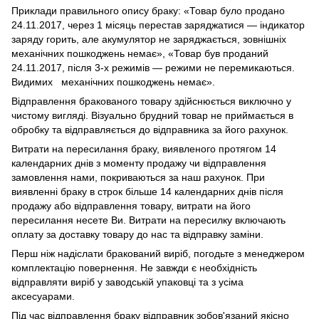
Приклади правильного опису браку: «Товар було продано
24.11.2017, через 1 місяць перестав заряджатися — індикатор
заряду горить, але акумулятор не заряджається, зовнішніх
механічних пошкоджень немає», «Товар був проданий
24.11.2017, після 3-х режимів — режими не перемикаються.
Видимих механічних пошкоджень немає».
Відправлення бракованого товару здійснюється виключно у
чистому вигляді. Візуально брудний товар не приймається в
обробку та відправляється до відправника за його рахунок.
Витрати на пересилання браку, виявленого протягом 14
календарних днів з моменту продажу чи відправлення
замовлення нами, покриваються за наш рахунок. При
виявленні браку в строк більше 14 календарних днів після
продажу або відправлення товару, витрати на його
пересилання несете Ви. Витрати на пересилку включають
оплату за доставку товару до нас та відправку заміни.
Перш ніж надіслати бракований виріб, погодьте з менеджером
комплектацію повернення. Не завжди є необхідність
відправляти виріб у заводській упаковці та з усіма
аксесуарами.
Під час відправлення браку відправник зобов'язаний якісно