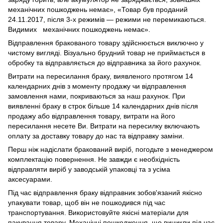
механічних пошкоджень немає», «Товар був проданий
24.11.2017, після 3-х режимів — режими не перемикаються.
Видимих механічних пошкоджень немає».
Відправлення бракованого товару здійснюється виключно у
чистому вигляді. Візуально брудний товар не приймається в
обробку та відправляється до відправника за його рахунок.
Витрати на пересилання браку, виявленого протягом 14
календарних днів з моменту продажу чи відправлення
замовлення нами, покриваються за наш рахунок. При
виявленні браку в строк більше 14 календарних днів після
продажу або відправлення товару, витрати на його
пересилання несете Ви. Витрати на пересилку включають
оплату за доставку товару до нас та відправку заміни.
Перш ніж надіслати бракований виріб, погодьте з менеджером
комплектацію повернення. Не завжди є необхідність
відправляти виріб у заводській упаковці та з усіма
аксесуарами.
Під час відправлення браку відправник зобов'язаний якісно
упакувати товар, щоб він не пошкодився під час
транспортування. Використовуйте якісні матеріали для
пакування товару. Механічні пошкодження, що виникли під час