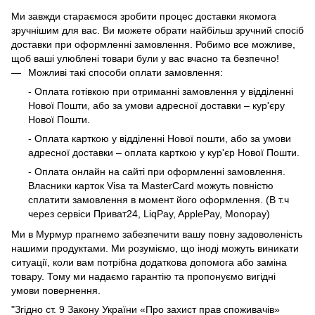
Ми завжди стараємося зробити процес доставки якомога
зручнішим для вас. Ви можете обрати найбільш зручний спосіб
доставки при оформленні замовлення. Робимо все можливе,
щоб ваші улюблені товари були у вас вчасно та безпечно!
Можливі такі способи оплати замовлення:
- Оплата готівкою при отриманні замовлення у відділенні
Нової Пошти, або за умови адресної доставки – кур'єру
Нової Пошти.
- Оплата карткою у відділенні Нової пошти, або за умови
адресної доставки – оплата карткою у кур'єр Нової Пошти.
- Оплата онлайн на сайті при оформленні замовлення.
Власники карток Visa та MasterCard можуть повністю
сплатити замовлення в момент його оформлення. (В т.ч
через сервіси Приват24, LiqPay, ApplePay, Monopay)
Ми в Мурмур прагнемо забезпечити вашу повну задоволеність
нашими продуктами. Ми розуміємо, що іноді можуть виникати
ситуації, коли вам потрібна додаткова допомога або заміна
товару. Тому ми надаємо гарантію та пропонуємо вигідні
умови повернення.
"Згідно ст. 9 Закону України «Про захист прав споживачів»