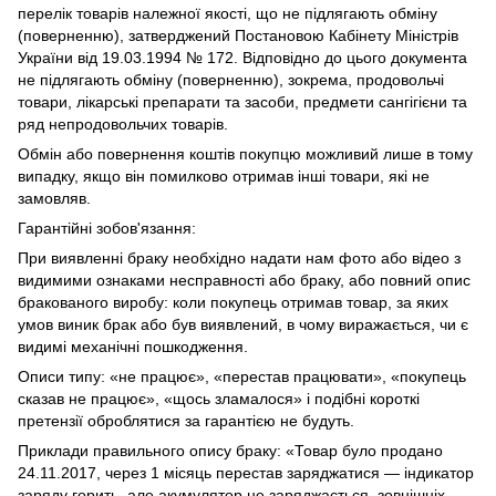
перелік товарів належної якості, що не підлягають обміну
(поверненню), затверджений Постановою Кабінету Міністрів
України від 19.03.1994 № 172. Відповідно до цього документа
не підлягають обміну (поверненню), зокрема, продовольчі
товари, лікарські препарати та засоби, предмети сангігієни та
ряд непродовольчих товарів.
Обмін або повернення коштів покупцю можливий лише в тому
випадку, якщо він помилково отримав інші товари, які не
замовляв.
Гарантійні зобов'язання:
При виявленні браку необхідно надати нам фото або відео з
видимими ознаками несправності або браку, або повний опис
бракованого виробу: коли покупець отримав товар, за яких
умов виник брак або був виявлений, в чому виражається, чи є
видимі механічні пошкодження.
Описи типу: «не працює», «перестав працювати», «покупець
сказав не працює», «щось зламалося» і подібні короткі
претензії оброблятися за гарантією не будуть.
Приклади правильного опису браку: «Товар було продано
24.11.2017, через 1 місяць перестав заряджатися — індикатор
заряду горить, але акумулятор не заряджається, зовнішніх