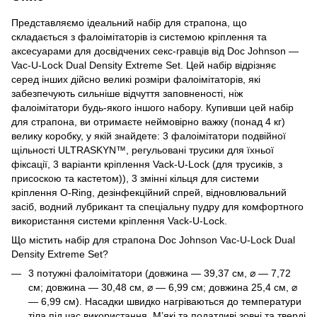
Представляємо ідеальний набір для страпона, що
складається з фалоімітаторів із системою кріплення та
аксесуарами для досвідчених секс-гравців від Doc Johnson —
Vac-U-Lock Dual Density Extreme Set. Цей набір відрізняє
серед інших дійсно великі розміри фалоімітаторів, які
забезпечують сильніше відчуття заповненості, ніж
фалоімітатори будь-якого іншого набору. Купивши цей набір
для страпона, ви отримаєте неймовірно важку (понад 4 кг)
велику коробку, у якій знайдете: 3 фалоімітатори подвійної
щільності ULTRASKYN™, регульовані трусики для їхньої
фіксації, 3 варіанти кріплення Vack-U-Lock (для трусиків, з
присоскою та кастетом)), 3 змінні кільця для системи
кріплення O-Ring, дезінфекційний спрей, відновлювальний
засіб, водний лубрикант та спеціальну пудру для комфортного
використання системи кріплення Vack-U-Lock.
Що містить набір для страпона Doc Johnson Vac-U-Lock Dual
Density Extreme Set?
3 потужні фалоімітатори (довжина — 39,37 см, ⌀ — 7,72
см; довжина — 30,48 см, ⌀ — 6,99 см; довжина 25,4 см, ⌀
— 6,99 см). Насадки швидко нагріваються до температури
тіла під час використання. М’які та податливі зовні та тверді