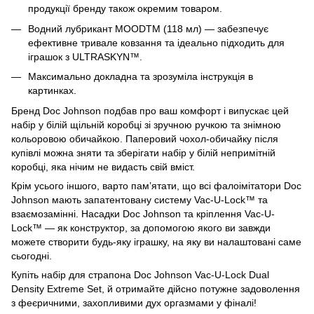
продукції бренду також окремим товаром.
Водний лубрикант MOODTM (118 мл) — забезпечує
ефективне тривале ковзання та ідеально підходить для
іграшок з ULTRASKYN™.
Максимально докладна та зрозуміла інструкція в
картинках.
Бренд Doc Johnson подбав про ваш комфорт і випускає цей
набір у білій щільній коробці зі зручною ручкою та знімною
кольоровою обичайкою. Паперовий чохол-обичайку після
купівлі можна зняти та зберігати набір у білій непримітній
коробці, яка нічим не видасть свій вміст.
Крім усього іншого, варто пам’ятати, що всі фалоімітатори Doc
Johnson мають запатентовану систему Vac-U-Lock™ та
взаємозамінні. Насадки Doc Johnson та кріплення Vac-U-
Lock™ — як конструктор, за допомогою якого ви завжди
можете створити будь-яку іграшку, на яку ви налаштовані саме
сьогодні.
Купіть набір для страпона Doc Johnson Vac-U-Lock Dual
Density Extreme Set, й отримайте дійсно потужне задоволення
з феєричними, захопливими дух оргазмами у фіналі!