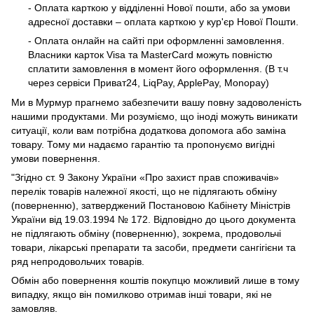
- Оплата карткою у відділенні Нової пошти, або за умови
адресної доставки – оплата карткою у кур'єр Нової Пошти.
- Оплата онлайн на сайті при оформленні замовлення.
Власники карток Visa та MasterCard можуть повністю
сплатити замовлення в момент його оформлення. (В т.ч
через сервіси Приват24, LiqPay, ApplePay, Monopay)
Ми в Мурмур прагнемо забезпечити вашу повну задоволеність
нашими продуктами. Ми розуміємо, що іноді можуть виникати
ситуації, коли вам потрібна додаткова допомога або заміна
товару. Тому ми надаємо гарантію та пропонуємо вигідні
умови повернення.
"Згідно ст. 9 Закону України «Про захист прав споживачів»
перелік товарів належної якості, що не підлягають обміну
(поверненню), затверджений Постановою Кабінету Міністрів
України від 19.03.1994 № 172. Відповідно до цього документа
не підлягають обміну (поверненню), зокрема, продовольчі
товари, лікарські препарати та засоби, предмети сангігієни та
ряд непродовольчих товарів.
Обмін або повернення коштів покупцю можливий лише в тому
випадку, якщо він помилково отримав інші товари, які не
замовляв.