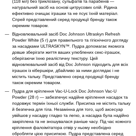
(118 мл) без триклозану, сульфатів та парабенів —
натуральний засіб на основі цитрусових олій. Рідина
ефективно очищає іграшки та не псує їхній матеріал.
Спрей представлений серед продукції бренду також
окремим товаром.
Відновлювальний засіб Doc Johnson Ultraskyn Refresh
Powder White (5 г) для правильного та гігієнічного догляду
за насадками ULTRASKYN™. Пудра допомагає якомога
довше зберігати життя ваших улюблених секс-іграшок,
оберігаючи їхню реалістичну текстуру. Цей
відновлювальний засіб від Doc Johnson підходить для всіх
іграшок із кібершкіри, дбайливо за ними доглядає і не
містить тальку. Представлено серед продукції бренду
також окремим товаром.
Пудра для кріплення Vac-U-Lock Doc Johnson Vac-U
Powder (28 г) — забезпечує надійне кріплення насадок та
подовжує термін їхньої служби. Присипка не містить тальку
й безпечна для тіла. Незамінна для того, щоб аксесуар
увійшов у насадку гладко та легко, а насадка була надійно
закріплена та не зношувалася раніше часу. Під час кожного
кріплення фалоімітатора отвір у ньому необхідно
обробляти цією присипкою. Пудра представлена ​​серед