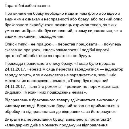
Гарантійні зобов'язання:
При виявленні браку необхідно надати нам фото або відео з
видимими ознаками несправності або браку, або повний опис
бракованого виробу: коли покупець отримав товар, за яких
умов виник брак або був виявлений, в чому виражається, чи є
видимі механічні пошкодження.
Описи типу: «не працює», «перестав працювати», «покупець
сказав не працює», «щось зламалося» і подібні короткі
претензії оброблятися за гарантією не будуть.
Приклади правильного опису браку: «Товар було продано
24.11.2017, через 1 місяць перестав заряджатися — індикатор
заряду горить, але акумулятор не заряджається, зовнішніх
механічних пошкоджень немає», «Товар був проданий
24.11.2017, після 3-х режимів — режими не перемикаються.
Видимих механічних пошкоджень немає».
Відправлення бракованого товару здійснюється виключно у
чистому вигляді. Візуально брудний товар не приймається в
обробку та відправляється до відправника за його рахунок.
Витрати на пересилання браку, виявленого протягом 14
календарних днів з моменту продажу чи відправлення