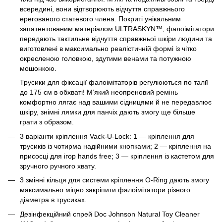
всередині, вони відтворюють відчуття справжнього
ерегованого статевого члена. Покриті унікальним
запатентованим матеріалом ULTRASKYN™, фалоімітатори
передають тактильне відчуття справжньої шкіри людини та
виготовлені в максимально реалістичній формі із чітко
окресленою головкою, здутими венами та потужною
мошонкою.
Трусики для фіксації фалоімітаторів регулюються по талії
до 175 см в обхваті! М’який неопреновий ремінь
комфортно лягає над вашими сідницями й не передавлює
шкіру, знімні лямки для панчіх дають змогу ще більше
грати з образом.
3 варіанти кріплення Vack-U-Lock: 1 — кріплення для
трусиків із чотирма надійними кнопками; 2 — кріплення на
присосці для ігор hands free; 3 — кріплення із кастетом для
зручного ручного хвату.
3 змінні кільця для системи кріплення O-Ring дають змогу
максимально міцно закріпити фалоімітатори різного
діаметра в трусиках.
Дезінфекційний спрей Doc Johnson Natural Toy Cleaner