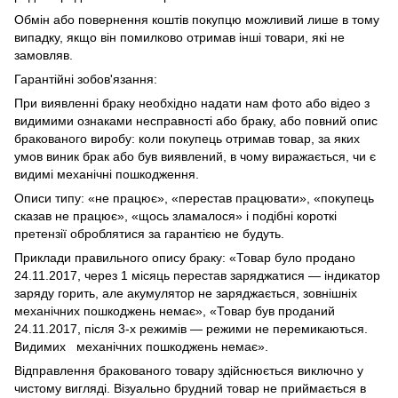
Обмін або повернення коштів покупцю можливий лише в тому
випадку, якщо він помилково отримав інші товари, які не
замовляв.
Гарантійні зобов'язання:
При виявленні браку необхідно надати нам фото або відео з
видимими ознаками несправності або браку, або повний опис
бракованого виробу: коли покупець отримав товар, за яких
умов виник брак або був виявлений, в чому виражається, чи є
видимі механічні пошкодження.
Описи типу: «не працює», «перестав працювати», «покупець
сказав не працює», «щось зламалося» і подібні короткі
претензії оброблятися за гарантією не будуть.
Приклади правильного опису браку: «Товар було продано
24.11.2017, через 1 місяць перестав заряджатися — індикатор
заряду горить, але акумулятор не заряджається, зовнішніх
механічних пошкоджень немає», «Товар був проданий
24.11.2017, після 3-х режимів — режими не перемикаються.
Видимих механічних пошкоджень немає».
Відправлення бракованого товару здійснюється виключно у
чистому вигляді. Візуально брудний товар не приймається в