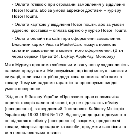
- Оплата готівкою при отриманні замовлення у відділенні
Нової Пошти, або за умови адресної доставки – кур'єру
Нової Пошти.
- Оплата карткою у відділенні Нової пошти, або за умови
адресної доставки – оплата карткою у кур'єр Нової Пошти.
- Оплата онлайн на сайті при оформленні замовлення.
Власники карток Visa та MasterCard можуть повністю
сплатити замовлення в момент його оформлення. (В т.ч
через сервіси Приват24, LiqPay, ApplePay, Monopay)
Ми в Мурмур прагнемо забезпечити вашу повну задоволеність
нашими продуктами. Ми розуміємо, що іноді можуть виникати
ситуації, коли вам потрібна додаткова допомога або заміна
товару. Тому ми надаємо гарантію та пропонуємо вигідні
умови повернення.
"Згідно ст. 9 Закону України «Про захист прав споживачів»
перелік товарів належної якості, що не підлягають обміну
(поверненню), затверджений Постановою Кабінету Міністрів
України від 19.03.1994 № 172. Відповідно до цього документа
не підлягають обміну (поверненню), зокрема, продовольчі
товари, лікарські препарати та засоби, предмети сангігієни та
ряд непродовольчих товарів.