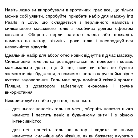
Навіть якщо ви випробували в еротичних іграх все, що тільки
можна собі уявити, спробуйте придбати набір для масажу Intt
Pearls in Love, що складається з перлинного намиста і
силіконового масажного гелю з особливо довгим ефектом
ковзання. Оберніть перли навколо члена або покладіть
намисто на клітор, візьміть трохи гелю і насолоджуйтеся
незвичністю відчуттів.
Ідеальний набір для абсолютно нових відчуттів під час масажу.
Силіконовий гель легко розподіляється по поверхні і ковзає
максимально довго, ще й ще, поки ви обоє не будете
знемагати від збудження, а намисто з перлів дарує неймовірне
чуттєве задоволення. Гель має ледь помітний свіжий аромат.
Пляшка з дозатором забезпечує економне і зручне
використання
Використовуйте набір і для неї, і для нього:
для нього: нанесіть гель на член, оберніть навколо нього
намисто і пестить пеніс в будь-якому ритмі і з різною
інтенсивністю;
для неї: нанесіть гель на клітор і водите по ньому
намистом, сильніше або ніжніше, як ви бажаєте; акуратно