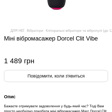
ДЛЯ НЕЇ
Вібратори
Кліторальні вібратори та вібропулі (до 
Міні вібромасажер Dorcel Clit Vibe
1 489 грн
Повідомити, коли з'явиться
Опис
Бажаєте отримувати задоволення у будь-який час? Тоді Вам
просто необхідно придбати міні вібромасажер Marc Dorcel Clit