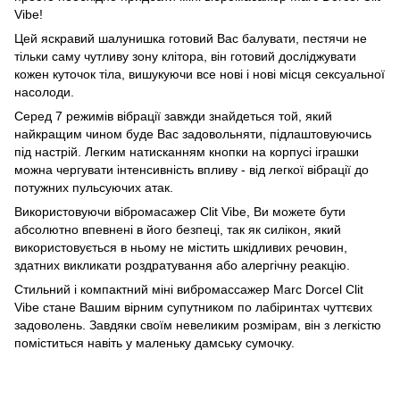
Vibe!
Цей яскравий шалунишка готовий Вас балувати, пестячи не
тільки саму чутливу зону клітора, він готовий досліджувати
кожен куточок тіла, вишукуючи все нові і нові місця сексуальної
насолоди.
Серед 7 режимів вібрації завжди знайдеться той, який
найкращим чином буде Вас задовольняти, підлаштовуючись
під настрій. Легким натисканням кнопки на корпусі іграшки
можна чергувати інтенсивність впливу - від легкої вібрації до
потужних пульсуючих атак.
Використовуючи вібромасажер Clit Vibe, Ви можете бути
абсолютно впевнені в його безпеці, так як силікон, який
використовується в ньому не містить шкідливих речовин,
здатних викликати роздратування або алергічну реакцію.
Стильний і компактний міні вибромассажер Marc Dorcel Clit
Vibe стане Вашим вірним супутником по лабіринтах чуттєвих
задоволень. Завдяки своїм невеликим розмірам, він з легкістю
поміститься навіть у маленьку дамську сумочку.