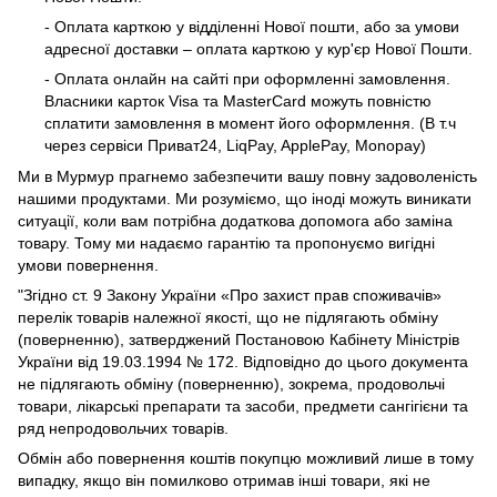
- Оплата карткою у відділенні Нової пошти, або за умови
адресної доставки – оплата карткою у кур'єр Нової Пошти.
- Оплата онлайн на сайті при оформленні замовлення.
Власники карток Visa та MasterCard можуть повністю
сплатити замовлення в момент його оформлення. (В т.ч
через сервіси Приват24, LiqPay, ApplePay, Monopay)
Ми в Мурмур прагнемо забезпечити вашу повну задоволеність
нашими продуктами. Ми розуміємо, що іноді можуть виникати
ситуації, коли вам потрібна додаткова допомога або заміна
товару. Тому ми надаємо гарантію та пропонуємо вигідні
умови повернення.
"Згідно ст. 9 Закону України «Про захист прав споживачів»
перелік товарів належної якості, що не підлягають обміну
(поверненню), затверджений Постановою Кабінету Міністрів
України від 19.03.1994 № 172. Відповідно до цього документа
не підлягають обміну (поверненню), зокрема, продовольчі
товари, лікарські препарати та засоби, предмети сангігієни та
ряд непродовольчих товарів.
Обмін або повернення коштів покупцю можливий лише в тому
випадку, якщо він помилково отримав інші товари, які не