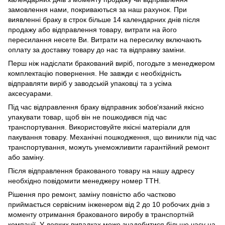
замовлення нами, покриваються за наш рахунок. При
виявленні браку в строк більше 14 календарних днів після
продажу або відправлення товару, витрати на його
пересилання несете Ви. Витрати на пересилку включають
оплату за доставку товару до нас та відправку заміни.
Перш ніж надіслати бракований виріб, погодьте з менеджером
комплектацію повернення. Не завжди є необхідність
відправляти виріб у заводській упаковці та з усіма
аксесуарами.
Під час відправлення браку відправник зобов'язаний якісно
упакувати товар, щоб він не пошкодився під час
транспортування. Використовуйте якісні матеріали для
пакування товару. Механічні пошкодження, що виникли під час
транспортування, можуть унеможливити гарантійний ремонт
або заміну.
Після відправлення бракованого товару на нашу адресу
необхідно повідомити менеджеру номер ТТН.
Рішення про ремонт, заміну повністю або частково
приймається сервісним інженером від 2 до 10 робочих днів з
моменту отримання бракованого виробу в транспортній
компанії. У деяких випадках може знадобитися більше часу на