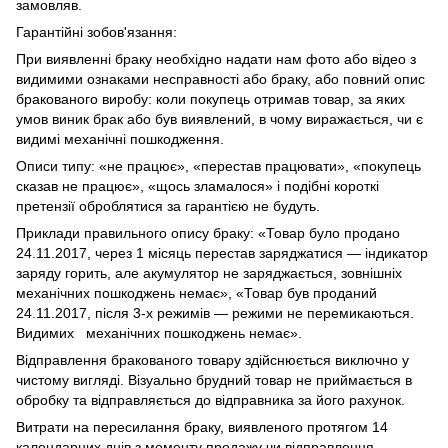
замовляв.
Гарантійні зобов'язання:
При виявленні браку необхідно надати нам фото або відео з
видимими ознаками несправності або браку, або повний опис
бракованого виробу: коли покупець отримав товар, за яких
умов виник брак або був виявлений, в чому виражається, чи є
видимі механічні пошкодження.
Описи типу: «не працює», «перестав працювати», «покупець
сказав не працює», «щось зламалося» і подібні короткі
претензії оброблятися за гарантією не будуть.
Приклади правильного опису браку: «Товар було продано
24.11.2017, через 1 місяць перестав заряджатися — індикатор
заряду горить, але акумулятор не заряджається, зовнішніх
механічних пошкоджень немає», «Товар був проданий
24.11.2017, після 3-х режимів — режими не перемикаються.
Видимих механічних пошкоджень немає».
Відправлення бракованого товару здійснюється виключно у
чистому вигляді. Візуально брудний товар не приймається в
обробку та відправляється до відправника за його рахунок.
Витрати на пересилання браку, виявленого протягом 14
календарних днів з моменту продажу чи відправлення