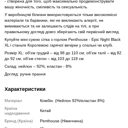
- створена для того, щоб максимально продемонструвати
вашу жіночність, сміливість та сексуальність.
У виробництві білизни використовуються тільки високоякісні
матеріали та барвники, які не викликають алергії, не
вимиваються та не залишають слідів на тілі, а при
правильному догляді довго зберігають свій первісний вигляд.
Купуйте міні-сукню сітка з горлом Penthouse - Epic Night Black
XL і станьте Королевою гарячої вечірки у спальні чи клубі.
Розмір XL: об'єм грудей – від 98 до 110 см; об'єм талії – від 82
до 92 см; об'єм стегон – від 103 до 118 см
Склад: нейлон – 92%; еластан - 8%
Догляд: ручне прання
Характеристики
Матеріал
Комбін. (Нейлон 92%/еластан 8%)
Країна
Китай
надходження
Бренд (Країна)
Penthouse (Німеччина)