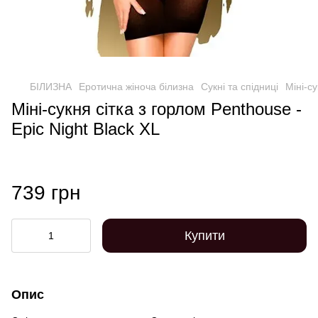
БІЛИЗНА
Еротична жіноча білизна
Сукні та спідниці
Міні-су
Міні-сукня сітка з горлом Penthouse -
Epic Night Black XL
739 грн
Купити
Опис