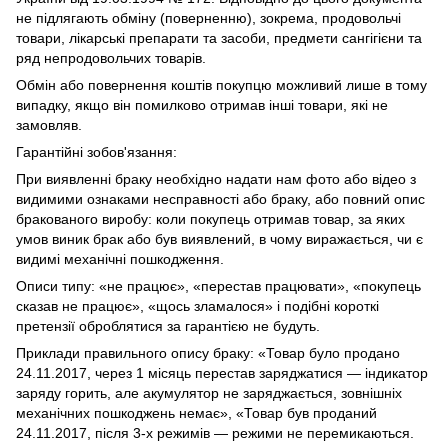
не підлягають обміну (поверненню), зокрема, продовольчі
товари, лікарські препарати та засоби, предмети сангігієни та
ряд непродовольчих товарів.
Обмін або повернення коштів покупцю можливий лише в тому
випадку, якщо він помилково отримав інші товари, які не
замовляв.
Гарантійні зобов'язання:
При виявленні браку необхідно надати нам фото або відео з
видимими ознаками несправності або браку, або повний опис
бракованого виробу: коли покупець отримав товар, за яких
умов виник брак або був виявлений, в чому виражається, чи є
видимі механічні пошкодження.
Описи типу: «не працює», «перестав працювати», «покупець
сказав не працює», «щось зламалося» і подібні короткі
претензії оброблятися за гарантією не будуть.
Приклади правильного опису браку: «Товар було продано
24.11.2017, через 1 місяць перестав заряджатися — індикатор
заряду горить, але акумулятор не заряджається, зовнішніх
механічних пошкоджень немає», «Товар був проданий
24.11.2017, після 3-х режимів — режими не перемикаються.