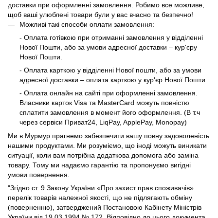
доставки при оформленні замовлення. Робимо все можливе,
щоб ваші улюблені товари були у вас вчасно та безпечно!
Можливі такі способи оплати замовлення:
- Оплата готівкою при отриманні замовлення у відділенні
Нової Пошти, або за умови адресної доставки – кур'єру
Нової Пошти.
- Оплата карткою у відділенні Нової пошти, або за умови
адресної доставки – оплата карткою у кур'єр Нової Пошти.
- Оплата онлайн на сайті при оформленні замовлення.
Власники карток Visa та MasterCard можуть повністю
сплатити замовлення в момент його оформлення. (В т.ч
через сервіси Приват24, LiqPay, ApplePay, Monopay)
Ми в Мурмур прагнемо забезпечити вашу повну задоволеність
нашими продуктами. Ми розуміємо, що іноді можуть виникати
ситуації, коли вам потрібна додаткова допомога або заміна
товару. Тому ми надаємо гарантію та пропонуємо вигідні
умови повернення.
"Згідно ст. 9 Закону України «Про захист прав споживачів»
перелік товарів належної якості, що не підлягають обміну
(поверненню), затверджений Постановою Кабінету Міністрів
України від 19.03.1994 № 172. Відповідно до цього документа