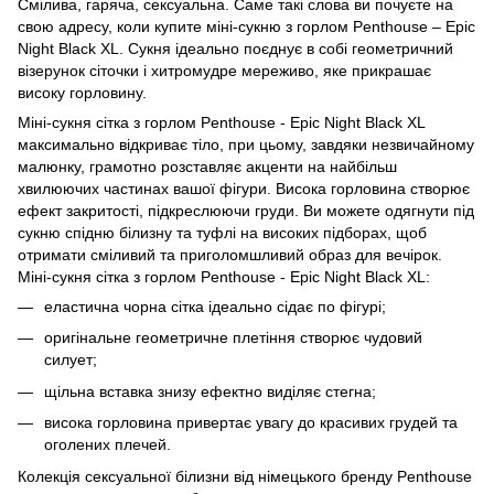
Смілива, гаряча, сексуальна. Саме такі слова ви почуєте на
свою адресу, коли купите міні-сукню з горлом Penthouse – Epic
Night Black XL. Сукня ідеально поєднує в собі геометричний
візерунок сіточки і хитромудре мереживо, яке прикрашає
високу горловину.
Міні-сукня сітка з горлом Penthouse - Epic Night Black XL
максимально відкриває тіло, при цьому, завдяки незвичайному
малюнку, грамотно розставляє акценти на найбільш
хвилюючих частинах вашої фігури. Висока горловина створює
ефект закритості, підкреслюючи груди. Ви можете одягнути під
сукню спідню білизну та туфлі на високих підборах, щоб
отримати сміливий та приголомшливий образ для вечірок.
Міні-сукня сітка з горлом Penthouse - Epic Night Black XL:
еластична чорна сітка ідеально сідає по фігурі;
оригінальне геометричне плетіння створює чудовий
силует;
щільна вставка знизу ефектно виділяє стегна;
висока горловина привертає увагу до красивих грудей та
оголених плечей.
Колекція сексуальної білизни від німецького бренду Penthouse