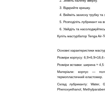
Зніміть наліпку зверху.
Відкрийте кришку.
Вийміть захисну трубку та 
Розподіліть лубрикант на в
Увійдіть та насолоджуйтесь
Купіть мастурбатор Tenga Air-
Основні характеристики мастур
Розміри корпусу: 6,9×6,9×16,6 
Розміри вставки: ширина ≈ 4,5 
Матеріали: корпус — пол
термопластичний еластомер.
Склад лубриканту: Water, Gly
Phenoxyethanol, Methylparaben