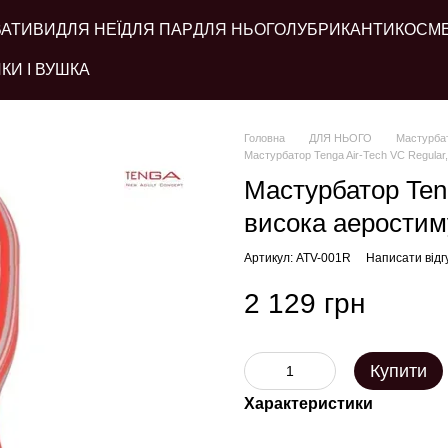
ВАТИВИ
ДЛЯ НЕЇ
ДЛЯ ПАР
ДЛЯ НЬОГО
ЛУБРИКАНТИ
КОСМ
КИ І ВУШКА
Головна
ДЛЯ НЬОГО
Мастурба
Мастурбатор Tenga Air-Tech VC Regular
Мастурбатор Teng
висока аеростим
Артикул: ATV-001R
Написати відг
2 129 грн
Купити
Характеристики