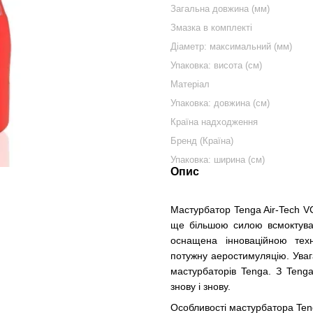
Загальна довжина (мм)
Змазка в комплекті
Діаметр: максимальний (мм)
Упаковка: висота (см)
Матеріал
Упаковка: довжина (см)
Країна надходження
Бренд (Країна)
Упаковка: ширина (см)
Опис
Мастурбатор Tenga Air-Tech V
ще більшою силою всмоктуван
оснащена інноваційною техн
потужну аеростимуляцію. Уваг
мастурбаторів Tenga. З Tenga
знову і знову.
Особливості мастурбатора Teng