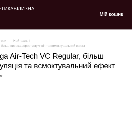
ЕТИКА
БІЛИЗНА
Мій кошик
тори
Нейтральні
, більш висока аеростимуляція та всмоктувальний ефект
a Air-Tech VC Regular, більш
уляція та всмоктувальний ефект
ук