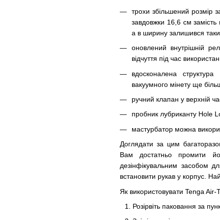
трохи збільшений розмір 
завдовжки 16,6 см замість 
а в ширину залишився так
оновлений внутрішній ре
відчуття під час використан
вдосконалена структура
вакуумного мінету ще більш
ручний клапан у верхній ча
пробник лубриканту Hole Lo
мастурбатор можна викорис
Доглядати за цим багаторазо
Вам достатньо промити й
дезінфікувальним засобом дл
встановити рукав у корпус. На
Як використовувати Tenga Air-
Розірвіть паковання за пун