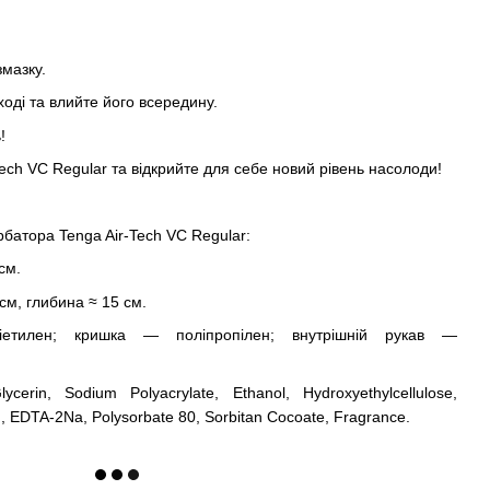
змазку.
ході та влийте його всередину.
!
Tech VC Regular та відкрийте для себе новий рівень насолоди!
батора Tenga Air-Tech VC Regular:
см.
см, глибина ≈ 15 см.
іетилен; кришка — поліпропілен; внутрішній рукав —
cerin, Sodium Polyacrylate, Ethanol, Hydroxyethylcellulose,
, EDTA-2Na, Polysorbate 80, Sorbitan Cocoate, Fragrance.