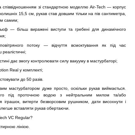
за співвідношенням зі стандартною моделлю Air-Tech — корпус
колишніх 15,5 см, рукав став довшим тільки на пів сантиметра,
им самим;
льєф — більш виражені виступи та гребені для динамічного
ня;
 повітряного потоку — відчуття всмоктування як під час
 реалістичні;
стині дає змогу контролювати силу вакууму в мастурбаторі;
tion Real у комплекті;
товувати до 50 разів.
вим мастурбатором дуже просто, оскільки рукав виймається.
ого під проточною водою з нейтральним милом та/або
я іграшок, витерти безворсовим рушником, дати висохнути і
йлегше вставляти рукав обертаючи.
Tech VC Regular?
ктирною лінією.