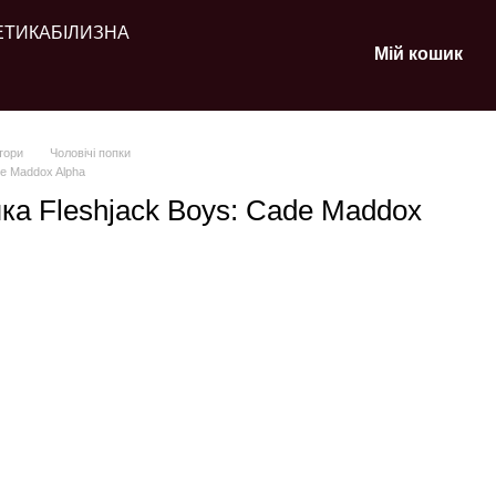
ЕТИКА
БІЛИЗНА
Мій кошик
тори
Чоловічі попки
e Maddox Alpha
ка Fleshjack Boys: Cade Maddox