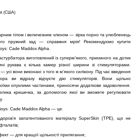
ht (США)
карним тілом і величезним членом — зірка порно та улюбленець
його пружний зад — справжня мрія! Рекомендуємо купити
oys: Cade Maddox Alpha.
стурбатора виготовлений із суперм’якого, приємного на дотик
ині рукава є кілька камер різної ширини зі стимуляторами.
 усі вони виконані з того ж м’якого силікону. Під час введення
тора ви відразу відчуєте дію стимуляторів. Вони щільно
воїми опуклими частинами, приносячи додаткове задоволення.
велика кришечка, за допомогою якої ви зможете регулювати
у.
Boys: Cade Maddox Alpha — це:
здоров’я запатентованого матеріалу SuperSkin (TPE), що не
 фталатів;
фект — для кращої щільності прилягання;