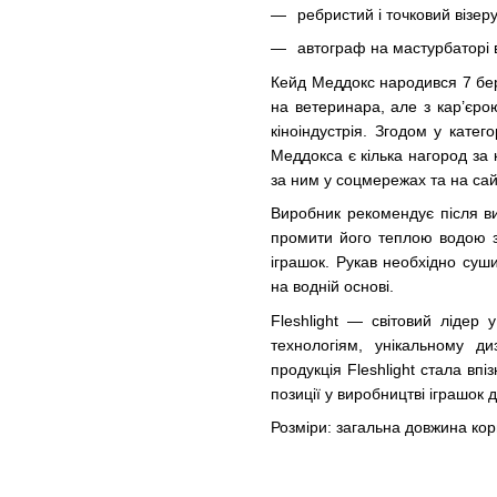
ребристий і точковий візер
автограф на мастурбаторі 
Кейд Меддокс народився 7 бер
на ветеринара, але з кар’єр
кіноіндустрія. Згодом у катег
Меддокса є кілька нагород за к
за ним у соцмережах та на сай
Виробник рекомендує після ви
промити його теплою водою 
іграшок. Рукав необхідно суш
на водній основі.
Fleshlight — світовий лідер 
технологіям, унікальному д
продукція Fleshlight стала в
позиції у виробництві іграшок 
Розміри: загальна довжина кор