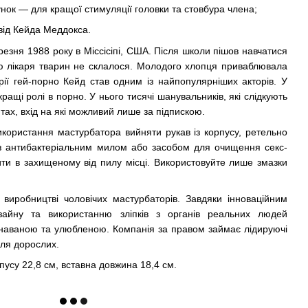
унок — для кращої стимуляції головки та стовбура члена;
від Кейда Меддокса.
езня 1988 року в Міссісіпі, США. Після школи пішов навчатися
ою лікаря тварин не склалося. Молодого хлопця приваблювала
орії гей-порно Кейд став одним із найпопулярніших акторів. У
ращі ролі в порно. У нього тисячі шанувальників, які слідкують
тах, вхід на які можливий лише за підпискою.
користання мастурбатора вийняти рукав із корпусу, ретельно
з антибактеріальним милом або засобом для очищення секс-
ити в захищеному від пилу місці. Використовуйте лише змазки
у виробництві чоловічих мастурбаторів. Завдяки інноваційним
изайну та використанню зліпків з органів реальних людей
пізнаваною та улюбленою. Компанія за правом займає лідируючі
для дорослих.
пусу 22,8 см, вставна довжина 18,4 см.