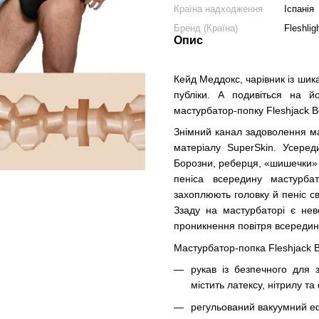
Країна надходження
Іспанія
Бренд (Країна)
Fleshlig
Опис
Кейд Меддокс, чарівник із ши
публіки. А подивіться на 
мастурбатор-попку Fleshjack B
Знімний канал задоволення ма
матеріалу SuperSkin. Усеред
Борозни, реберця, «шишечки» —
пеніса всередину мастурба
захоплюють головку й пеніс с
Ззаду на мастурбаторі є не
проникнення повітря всередин
Мастурбатор-попка Fleshjack 
рукав із безпечного для 
містить латексу, нітрилу та
регульований вакуумний е