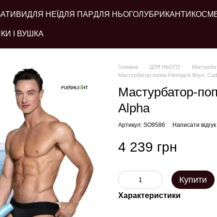
ВАТИВИ
ДЛЯ НЕЇ
ДЛЯ ПАР
ДЛЯ НЬОГО
ЛУБРИКАНТИ
КОСМ
КИ І ВУШКА
Головна
ДЛЯ НЬОГО
Мастурба
Мастурбатор-попка Fleshjack Boys: Cad
Мастурбатор-поп
Alpha
Артикул: SO9586
Написати відгук
4 239 грн
Купити
Характеристики