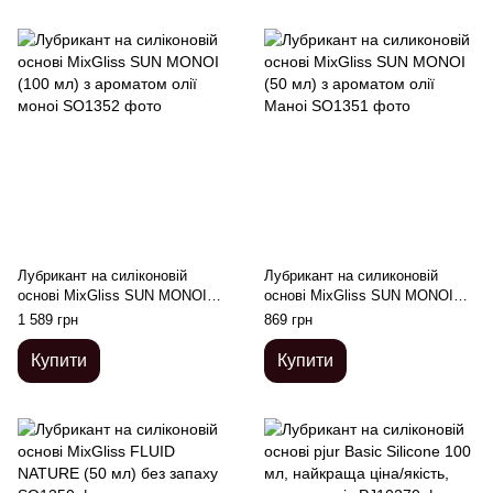
Лубрикант на силіконовій
Лубрикант на силиконовій
основі MixGliss SUN MONOI
основі MixGliss SUN MONOI
(100 мл) з ароматом олії моноі
(50 мл) з ароматом олії Маноі
1 589 грн
869 грн
Купити
Купити