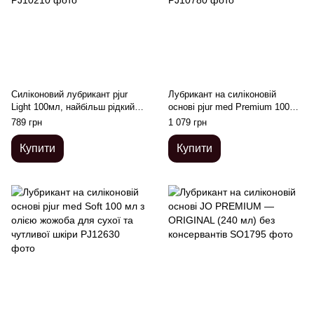
Силіконовий лубрикант pjur
Лубрикант на силіконовій
Light 100мл, найбільш рідкий,
основі pjur med Premium 100
2в1, для сексу та масажу,
мл, для чутливої ​​шкіри,
789 грн
1 079 грн
добрий для новачків
пройшов клінічний тест
Купити
Купити