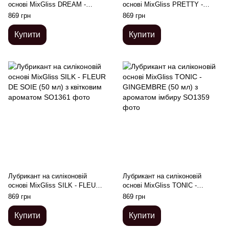
основі MixGliss DREAM -
основі MixGliss PRETTY -
CAMELIA BLANC (50 мл) з
FLEUR CERISIER (50 мл) з
869 грн
869 грн
ароматом білої камелії
ароматом квіток вишні
Купити
Купити
Лубрикант на силіконовій
Лубрикант на силіконовій
основі MixGliss SILK - FLEUR
основі MixGliss TONIC -
DE SOIE (50 мл) з квітковим
GINGEMBRE (50 мл) з
869 грн
869 грн
ароматом
ароматом імбиру
Купити
Купити