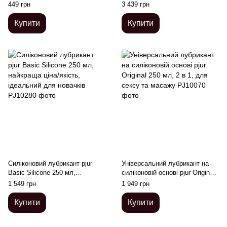
30 мл, 2в1: для сексу та
ORIGINAL (480 мл) без
449 грн
3 439 грн
масажу
консервантів
Купити
Купити
Силіконовий лубрикант pjur
Універсальний лубрикант на
Basic Silicone 250 мл,
силіконовій основі pjur Original
найкраща ціна/якість,
250 мл, 2 в 1, для сексу та
1 549 грн
1 949 грн
ідеальний для новачків
масажу
Купити
Купити