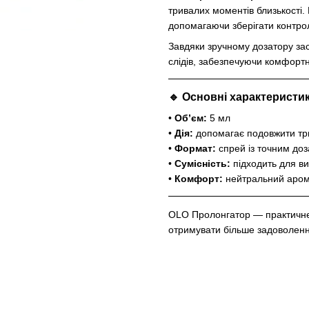
тривалих моментів близькості.
допомагаючи зберігати контрол
Завдяки зручному дозатору зас
слідів, забезпечуючи комфорт
🔹 Основні характеристи
•
Об’єм:
5 мл
•
Дія:
допомагає подовжити три
•
Формат:
спрей із точним до
•
Сумісність:
підходить для в
•
Комфорт:
нейтральний аром
OLO Пролонгатор — практичне 
отримувати більше задоволенн