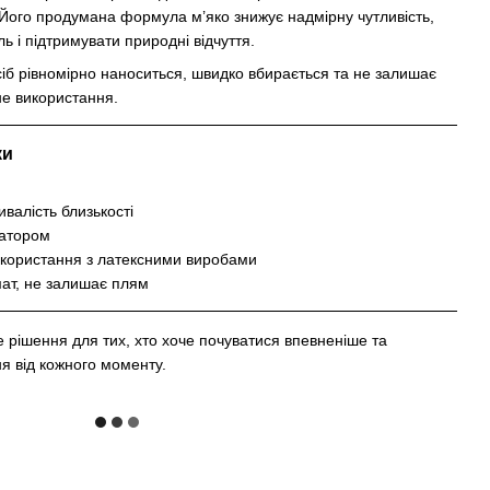
 Його продумана формула м’яко знижує надмірну чутливість,
ь і підтримувати природні відчуття.
іб рівномірно наноситься, швидко вбирається та не залишає
не використання.
ки
валість близькості
затором
икористання з латексними виробами
ат, не залишає плям
рішення для тих, хто хоче почуватися впевненіше та
я від кожного моменту.