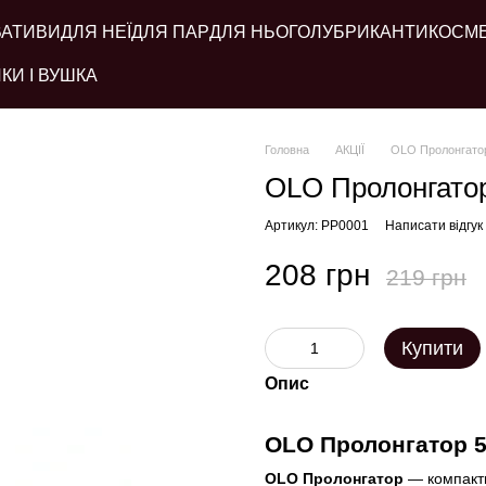
ВАТИВИ
ДЛЯ НЕЇ
ДЛЯ ПАР
ДЛЯ НЬОГО
ЛУБРИКАНТИ
КОСМ
КИ І ВУШКА
Головна
АКЦІЇ
OLO Пролонгатор 
OLO Пролонгатор 
Артикул: PP0001
Написати відгук
208 грн
219 грн
Купити
Опис
OLO Пролонгатор 5
OLO Пролонгатор
— компактн