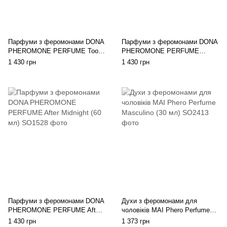
Парфуми з феромонами DONA
Парфуми з феромонами DONA
PHEROMONE PERFUME Too
PHEROMONE PERFUME
Fabulous (60 мл)
Fashionably Late (60 мл)
1 430 грн
1 430 грн
Парфуми з феромонами DONA
Духи з феромонами для
PHEROMONE PERFUME After
чоловіків MAI Phero Perfume
Midnight (60 мл)
Masculino (30 мл)
1 430 грн
1 373 грн