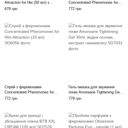
Attraction for Her (50 мл) з
Concentrated Pheromones for
феромонами для неї
Her Attraction (10 мл)
679 грн
772 грн
Спрей з феромонами
Гель-змазка для звуження
Concentrated Pheromones for
піхви Amoreane Tightening Gel
Him Attraction (10 мл)
30ml, водна основа, екстракт
772 грн
779 грн
гамамелісу