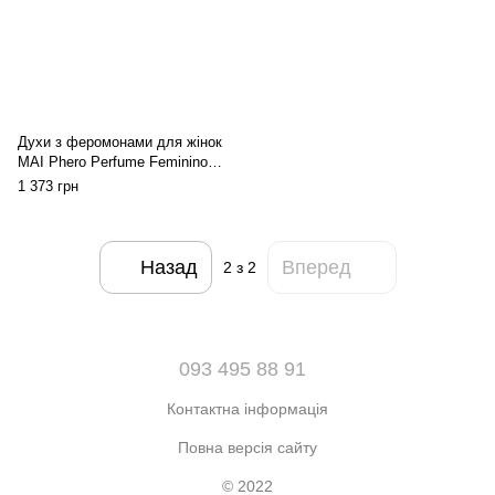
Духи з феромонами для жінок
MAI Phero Perfume Feminino
(30 мл)
1 373 грн
Назад
Вперед
2
з 2
093 495 88 91
Контактна інформація
Повна версія сайту
© 2022