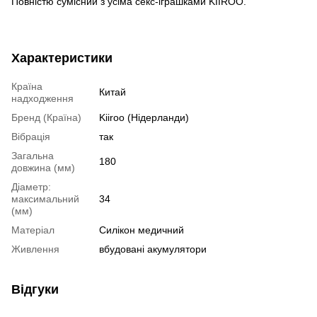
Повністю сумісний з усіма секс-іграшками KIIROO.
Характеристики
Країна
Китай
надходження
Бренд (Країна)
Kiiroo (Нідерланди)
Вібрація
так
Загальна
180
довжина (мм)
Діаметр:
максимальний
34
(мм)
Матеріал
Силікон медичний
Живлення
вбудовані акумулятори
Відгуки