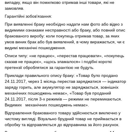
випадку, якщо він помилково отримав інші товари, які не
замовляв.
Гарантійні зобов'язання:
При виявленні браку необхідно надати нам фото або відео з
видимими ознаками несправності або браку, або повний опис
бракованого виробу: коли покупець отримав товар, за яких
умов виник брак або був виявлений, в чому виражається, чи є
видимі механічні пошкодження.
Описи типу: «не працює», «перестав працювати», «покупець
сказав не працює», «щось зламалося» і подібні короткі
претензії оброблятися за гарантією не будуть.
Приклади правильного опису браку: «Товар було продано
24.11.2017, через 1 місяць перестав заряджатися — індикатор
заряду горить, але акумулятор не заряджається, зовнішніх
механічних пошкоджень немає», «Товар був проданий
24.11.2017, після 3-х режимів — режими не перемикаються.
Видимих механічних пошкоджень немає».
Відправлення бракованого товару здійснюється виключно у
чистому вигляді. Візуально брудний товар не приймається в
обробку та відправляється до відправника за його рахунок.