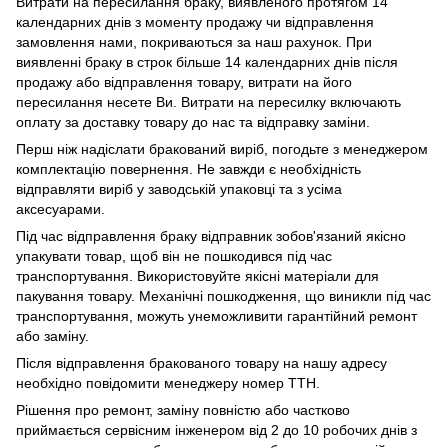
Витрати на пересилання браку, виявленого протягом 14
календарних днів з моменту продажу чи відправлення
замовлення нами, покриваються за наш рахунок. При
виявленні браку в строк більше 14 календарних днів після
продажу або відправлення товару, витрати на його
пересилання несете Ви. Витрати на пересилку включають
оплату за доставку товару до нас та відправку заміни.
Перш ніж надіслати бракований виріб, погодьте з менеджером
комплектацію повернення. Не завжди є необхідність
відправляти виріб у заводській упаковці та з усіма
аксесуарами.
Під час відправлення браку відправник зобов'язаний якісно
упакувати товар, щоб він не пошкодився під час
транспортування. Використовуйте якісні матеріали для
пакування товару. Механічні пошкодження, що виникли під час
транспортування, можуть унеможливити гарантійний ремонт
або заміну.
Після відправлення бракованого товару на нашу адресу
необхідно повідомити менеджеру номер ТТН.
Рішення про ремонт, заміну повністю або частково
приймається сервісним інженером від 2 до 10 робочих днів з