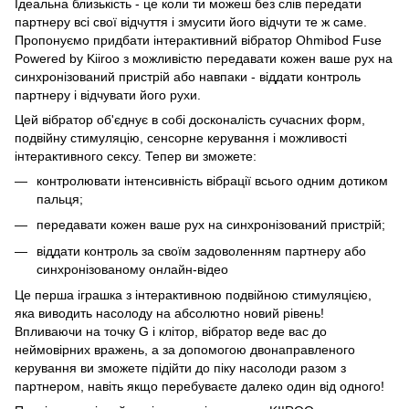
Ідеальна близькість - це коли ти можеш без слів передати
партнеру всі свої відчуття і змусити його відчути те ж саме.
Пропонуємо придбати інтерактивний вібратор Ohmibod Fuse
Powered by Kiiroo з можливістю передавати кожен ваше рух на
синхронізований пристрій або навпаки - віддати контроль
партнеру і відчувати його рухи.
Цей вібратор об'єднує в собі досконалість сучасних форм,
подвійну стимуляцію, сенсорне керування і можливості
інтерактивного сексу. Тепер ви зможете:
контролювати інтенсивність вібрації всього одним дотиком
пальця;
передавати кожен ваше рух на синхронізований пристрій;
віддати контроль за своїм задоволенням партнеру або
синхронізованому онлайн-відео
Це перша іграшка з інтерактивною подвійною стимуляцією,
яка виводить насолоду на абсолютно новий рівень!
Впливаючи на точку G і клітор, вібратор веде вас до
неймовірних вражень, а за допомогою двонаправленого
керування ви зможете підійти до піку насолоди разом з
партнером, навіть якщо перебуваєте далеко один від одного!