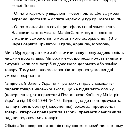
Нової Пошти.
- Оплата карткою у відділенні Нової пошти, або за умови
адресної доставки – оплата карткою у кур'єр Нової Пошти.
- Оплата онлайн на сайті при оформленні замовлення.
Власники карток Visa та MasterCard можуть повністю
сплатити замовлення в момент його оформлення. (В т.ч
через сервіси Приват24, LiqPay, ApplePay, Monopay)
Ми в Мурмур прагнемо забезпечити вашу повну задоволеність
нашими продуктами. Ми розуміємо, що іноді можуть виникати
ситуації, коли вам потрібна додаткова допомога або заміна
товару. Тому ми надаємо гарантію та пропонуємо вигідні
умови повернення.
"Згідно ст. 9 Закону України «Про захист прав споживачів»
перелік товарів належної якості, що не підлягають обміну
(поверненню), затверджений Постановою Кабінету Міністрів
України від 19.03.1994 № 172. Відповідно до цього документа
не підлягають обміну (поверненню), зокрема, продовольчі
товари, лікарські препарати та засоби, предмети сангігієни та
ряд непродовольчих товарів.
Обмін або повернення коштів покупцю можливий лише в тому