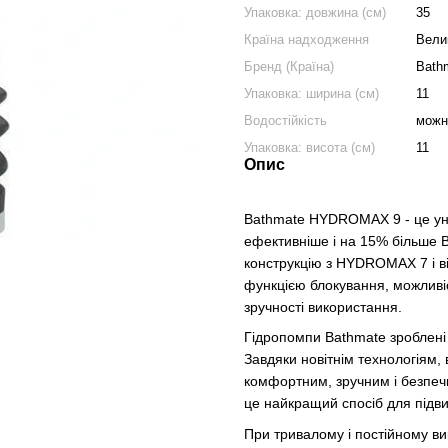
Упаковка: довжина (см)
35
Країна надходження
Вели
Бренд (Країна)
Bath
Упаковка: ширина (см)
11
Водостійкість
можн
Упаковка: висота (см)
11
Опис
Bathmate HYDROMAX 9 - це унік
ефективніше і на 15% більше
конструкцію з HYDROMAX 7 і ві
функцією блокування, можливі
зручності використання.
Гідропомпи Bathmate зроблені з
Завдяки новітнім технологіям
комфортним, зручним і безпе
це найкращий спосіб для підви
При тривалому і постійному ви