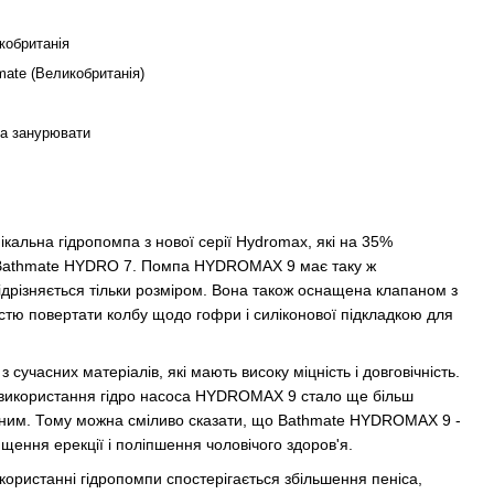
кобританія
mate (Великобританія)
а занурювати
альна гідропомпа з нової серії Hydromax, які на 35%
 Bathmate HYDRO 7. Помпа HYDROMAX 9 має таку ж
дрізняється тільки розміром. Вона також оснащена клапаном з
стю повертати колбу щодо гофри і силіконової підкладкою для
 сучасних матеріалів, які мають високу міцність і довговічність.
, використання гідро насоса HYDROMAX 9 стало ще більш
чним. Тому можна сміливо сказати, що Bathmate HYDROMAX 9 -
щення ерекції і поліпшення чоловічого здоров'я.
користанні гідропомпи спостерігається збільшення пеніса,