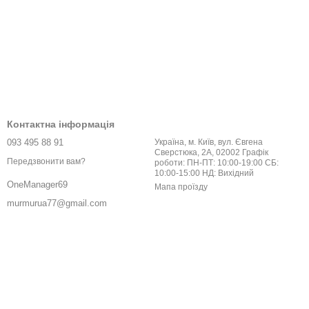
Контактна інформація
093 495 88 91
Україна, м. Київ, вул. Євгена
Сверстюка, 2А, 02002 Графік
Передзвонити вам?
роботи: ПН-ПТ: 10:00-19:00 СБ:
10:00-15:00 НД: Вихідний
OneManager69
Мапа проїзду
murmurua77@gmail.com