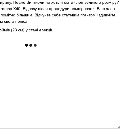
ширину. Невже Ви ніколи не хотіли мати член великого розміру?
romax X40! Відразу після процедури помпірованія Ваш член
і помітно більшим. Відчуйте себе статевим гігантом і здивуйте
м свого пеніса.
мів (23 см) у стані ерекції.