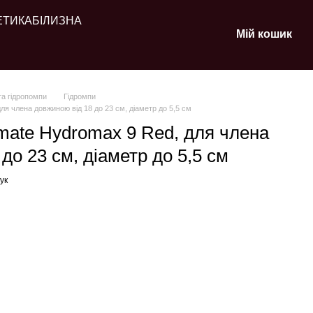
ЕТИКА
БІЛИЗНА
Мій кошик
та гідропомпи
Гідромпи
ля члена довжиною від 18 до 23 см, діаметр до 5,5 см
mate Hydromax 9 Red, для члена
до 23 см, діаметр до 5,5 см
ук