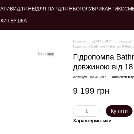
ВАТИВИ
ДЛЯ НЕЇ
ДЛЯ ПАР
ДЛЯ НЬОГО
ЛУБРИКАНТИ
КОСМ
КИ І ВУШКА
Головна
ДЛЯ НЬОГО
Вакуумні 
Гідропомпа Bathmate Hydromax 9 Red, д
Гідропомпа Bath
довжиною від 18 
Артикул: HM-40-BR
Написати відг
9 199 грн
Купити
Характеристики