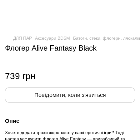
ДЛЯ ПАР
Аксесуари BDSM
Батоги, стеки, флогери, ляскалк
Флогер Alive Fantasy Black
739 грн
Повідомити, коли з'явиться
Опис
Хочете додати трохи жорсткості у ваші еротичні ігри? Тоді
настав час купити флогер Alive Fantasy — привабливий та