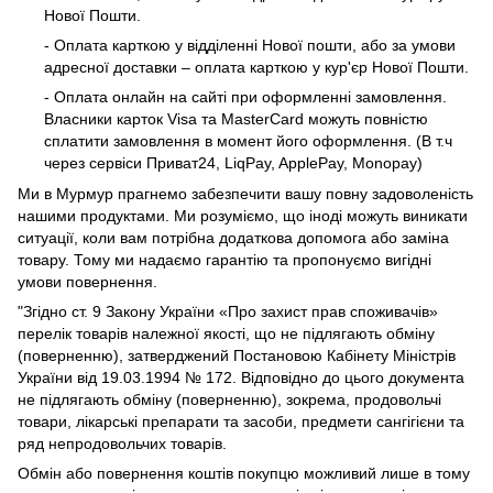
Нової Пошти.
- Оплата карткою у відділенні Нової пошти, або за умови
адресної доставки – оплата карткою у кур'єр Нової Пошти.
- Оплата онлайн на сайті при оформленні замовлення.
Власники карток Visa та MasterCard можуть повністю
сплатити замовлення в момент його оформлення. (В т.ч
через сервіси Приват24, LiqPay, ApplePay, Monopay)
Ми в Мурмур прагнемо забезпечити вашу повну задоволеність
нашими продуктами. Ми розуміємо, що іноді можуть виникати
ситуації, коли вам потрібна додаткова допомога або заміна
товару. Тому ми надаємо гарантію та пропонуємо вигідні
умови повернення.
"Згідно ст. 9 Закону України «Про захист прав споживачів»
перелік товарів належної якості, що не підлягають обміну
(поверненню), затверджений Постановою Кабінету Міністрів
України від 19.03.1994 № 172. Відповідно до цього документа
не підлягають обміну (поверненню), зокрема, продовольчі
товари, лікарські препарати та засоби, предмети сангігієни та
ряд непродовольчих товарів.
Обмін або повернення коштів покупцю можливий лише в тому