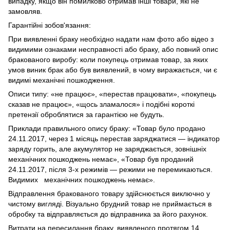
випадку, якщо він помилково отримав інші товари, які не
замовляв.
Гарантійні зобов'язання:
При виявленні браку необхідно надати нам фото або відео з
видимими ознаками несправності або браку, або повний опис
бракованого виробу: коли покупець отримав товар, за яких
умов виник брак або був виявлений, в чому виражається, чи є
видимі механічні пошкодження.
Описи типу: «не працює», «перестав працювати», «покупець
сказав не працює», «щось зламалося» і подібні короткі
претензії оброблятися за гарантією не будуть.
Приклади правильного опису браку: «Товар було продано
24.11.2017, через 1 місяць перестав заряджатися — індикатор
заряду горить, але акумулятор не заряджається, зовнішніх
механічних пошкоджень немає», «Товар був проданий
24.11.2017, після 3-х режимів — режими не перемикаються.
Видимих механічних пошкоджень немає».
Відправлення бракованого товару здійснюється виключно у
чистому вигляді. Візуально брудний товар не приймається в
обробку та відправляється до відправника за його рахунок.
Витрати на пересилання браку, виявленого протягом 14