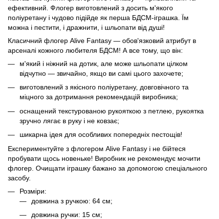
ефективний. Флогер виготовлений з досить м'якого
поліуретану і чудово підійде як перша БДСМ-іграшка. Їм
можна і пестити, і дражнити, і шльопати від душі!
Класичний флогер Alive Fantasy — обов'язковий атрибут в
арсеналі кожного любителя БДСМ! А все тому, що він:
м'який і ніжний на дотик, але може шльопати цілком
відчутно — звичайно, якщо ви самі цього захочете;
виготовлений з якісного поліуретану, довговічного та
міцного за дотримання рекомендацій виробника;
оснащений текстурованою рукояткою з петлею, рукоятка
зручно лягає в руку і не ковзає;
шикарна ідея для особливих попередніх пестощів!
Експериментуйте з флогером Alive Fantasy і не бійтеся
пробувати щось новеньке! Виробник не рекомендує мочити
флогер. Очищати іграшку бажано за допомогою спеціального
засобу.
Розміри:
довжина з ручкою: 64 см;
довжина ручки: 15 см;