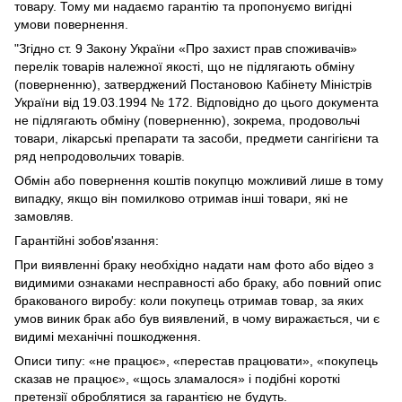
товару. Тому ми надаємо гарантію та пропонуємо вигідні
умови повернення.
"Згідно ст. 9 Закону України «Про захист прав споживачів»
перелік товарів належної якості, що не підлягають обміну
(поверненню), затверджений Постановою Кабінету Міністрів
України від 19.03.1994 № 172. Відповідно до цього документа
не підлягають обміну (поверненню), зокрема, продовольчі
товари, лікарські препарати та засоби, предмети сангігієни та
ряд непродовольчих товарів.
Обмін або повернення коштів покупцю можливий лише в тому
випадку, якщо він помилково отримав інші товари, які не
замовляв.
Гарантійні зобов'язання:
При виявленні браку необхідно надати нам фото або відео з
видимими ознаками несправності або браку, або повний опис
бракованого виробу: коли покупець отримав товар, за яких
умов виник брак або був виявлений, в чому виражається, чи є
видимі механічні пошкодження.
Описи типу: «не працює», «перестав працювати», «покупець
сказав не працює», «щось зламалося» і подібні короткі
претензії оброблятися за гарантією не будуть.