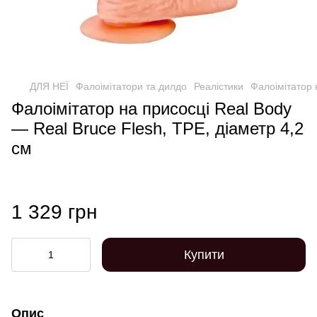
ДЛЯ НЕЇ
Фалоімітатори та дилдо
Реалістики
Фалоімітатор 
Фалоімітатор на присосці Real Body
— Real Bruce Flesh, TPE, діаметр 4,2
см
1 329 грн
Купити
Опис