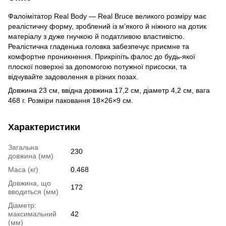
Фалоімітатор Real Body — Real Bruce великого розміру має
реалістичну форму, зроблений із м’якого й ніжного на дотик
матеріалу з дуже гнучкою й податливою властивістю.
Реалістична гладенька головка забезпечує приємне та
комфортне проникнення. Прикріпіть фалос до будь-якої
плоскої поверхні за допомогою потужної присоски, та
відчувайте задоволення в різних позах.
Довжина 23 см, ввідна довжина 17,2 см, діаметр 4,2 см, вага
468 г. Розміри паковання 18×26×9 см.
Характеристики
Загальна
230
довжина (мм)
Маса (кг)
0.468
Довжина, що
172
вводиться (мм)
Діаметр:
максимальний
42
(мм)