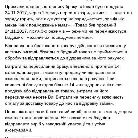
Приклади правильного опису браку: «Товар було продано
24.11.2017, через 1 місяць перестав заряджатися — індикатор
заряду горить, але акумулятор не заряджається, зовнішніх
механічних пошкоджень немає», «Товар був проданий
24.11.2017, після 3-х режимів — режими не перемикаються.
Видимих механічних пошкоджень немає».
Відправлення бракованого товару здійснюється виключно у
чистому вигляді. Візуально брудний товар не приймається в
обробку та відправляється до відправника за його рахунок.
Витрати на пересилання браку, виявленого протягом 14
календарних днів з моменту продажу чи відправлення
замовлення нами, покриваються за наш рахунок. При
виявленні браку в строк більше 14 календарних днів після
продажу або відправлення товару, витрати на його
пересилання несете Ви. Витрати на пересилку включають
оплату за доставку товару до нас та відправку заміни.
Перш ніж надіслати бракований виріб, погодьте з менеджером
комплектацію повернення. Не завжди є необхідність
відправляти виріб у заводській упаковці та з усіма
аксесуарами.