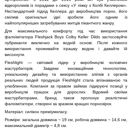
відеороликів із порадами з сексу «У ліжку з Колбі Келлером».
Нестандартний підхід Келлера до виробництва порно, його
сміливі оригінальні ідеї зробили його одним із
найпопулярніших затребуваних митців пікантного жанру.
Для максимального комфорту під час використання
фалоімітатора Fleshjack Boys Colby Keller Dildo застосовуйте
лубриканти виключно на водній основі. Після кожного
використання промивайте іграшку водою і давайте їй
висохнути.
Fleshlight — світовий лідер у виробництві чоловічих
мастурбаторів. Завдяки інноваційним технологіям,
унікальному дизайну та використанню зліпків з органів
реальних людей продукція Fleshlight стала впізнаваною та
улюбленою. Компанія за правом займає лідируючі позиції у
виробництві іграшок для дорослих. Відомий своїми
мастурбаторами, бренд також пропонує реалістичні
фалоімітатори, створені за зразком кращих порнозірок.
Матеріал: силікон преміумкласу.
Розміри: загальна довжина ~ 19 см, робоча довжина ~ 14,6 см,
максимальний діаметр ~ 4,8 см.