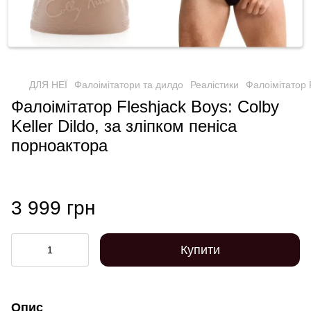
ДЛЯ НЕЇ
Фалоімітатори та дилдо
Реалістики
Фалоімітатор F
Фалоімітатор Fleshjack Boys: Colby
Keller Dildo, за зліпком пеніса
порноактора
3 999 грн
Купити
Опис