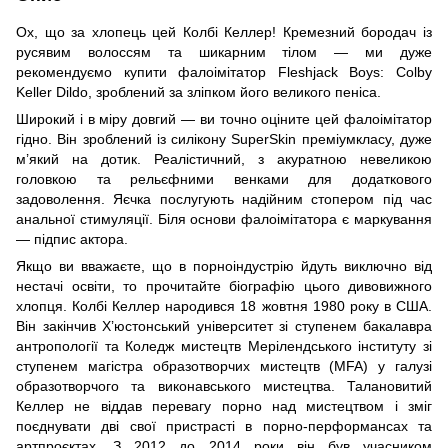
Ох, що за хлопець цей Колбі Келлер! Кремезний бородач із
русявим волоссям та шикарним тілом — ми дуже
рекомендуємо купити фалоімітатор Fleshjack Boys: Colby
Keller Dildo, зроблений за зліпком його великого пеніса.
Широкий і в міру довгий — ви точно оціните цей фалоімітатор
гідно. Він зроблений із силікону SuperSkin преміумкласу, дуже
м’який на дотик. Реалістичний, з акуратною невеликою
головкою та рельєфними венками для додаткового
задоволення. Яєчка послугують надійним стопером під час
анальної стимуляції. Біля основи фалоімітатора є маркування
— підпис актора.
Якщо ви вважаєте, що в порноіндустрію йдуть виключно від
нестачі освіти, то прочитайте біографію цього дивовижного
хлопця. Колбі Келлер народився 18 жовтня 1980 року в США.
Він закінчив Х’юстонський університет зі ступенем бакалавра
антропології та Коледж мистецтв Мерілендського інституту зі
ступенем магістра образотворчих мистецтв (MFA) у галузі
образотворчого та виконавського мистецтва. Талановитий
Келлер не віддав перевагу порно над мистецтвом і зміг
поєднувати дві свої пристрасті в порно-перформансах та
артпроєктах. З 2012 до 2014 роки він був учасником