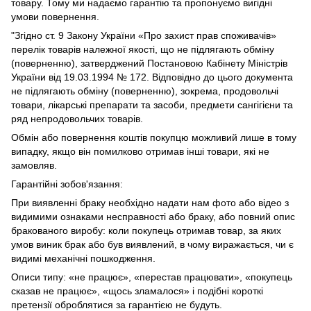
товару. Тому ми надаємо гарантію та пропонуємо вигідні
умови повернення.
"Згідно ст. 9 Закону України «Про захист прав споживачів»
перелік товарів належної якості, що не підлягають обміну
(поверненню), затверджений Постановою Кабінету Міністрів
України від 19.03.1994 № 172. Відповідно до цього документа
не підлягають обміну (поверненню), зокрема, продовольчі
товари, лікарські препарати та засоби, предмети сангігієни та
ряд непродовольчих товарів.
Обмін або повернення коштів покупцю можливий лише в тому
випадку, якщо він помилково отримав інші товари, які не
замовляв.
Гарантійні зобов'язання:
При виявленні браку необхідно надати нам фото або відео з
видимими ознаками несправності або браку, або повний опис
бракованого виробу: коли покупець отримав товар, за яких
умов виник брак або був виявлений, в чому виражається, чи є
видимі механічні пошкодження.
Описи типу: «не працює», «перестав працювати», «покупець
сказав не працює», «щось зламалося» і подібні короткі
претензії оброблятися за гарантією не будуть.