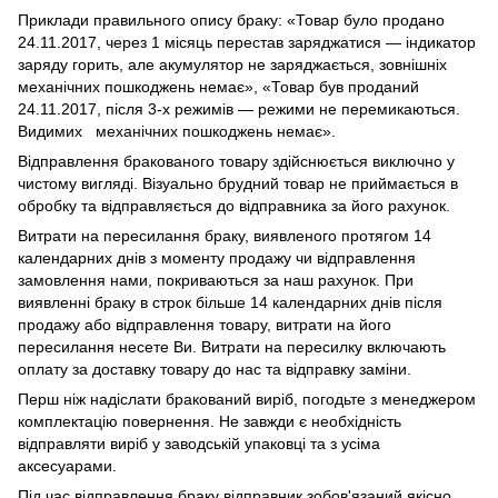
Приклади правильного опису браку: «Товар було продано
24.11.2017, через 1 місяць перестав заряджатися — індикатор
заряду горить, але акумулятор не заряджається, зовнішніх
механічних пошкоджень немає», «Товар був проданий
24.11.2017, після 3-х режимів — режими не перемикаються.
Видимих механічних пошкоджень немає».
Відправлення бракованого товару здійснюється виключно у
чистому вигляді. Візуально брудний товар не приймається в
обробку та відправляється до відправника за його рахунок.
Витрати на пересилання браку, виявленого протягом 14
календарних днів з моменту продажу чи відправлення
замовлення нами, покриваються за наш рахунок. При
виявленні браку в строк більше 14 календарних днів після
продажу або відправлення товару, витрати на його
пересилання несете Ви. Витрати на пересилку включають
оплату за доставку товару до нас та відправку заміни.
Перш ніж надіслати бракований виріб, погодьте з менеджером
комплектацію повернення. Не завжди є необхідність
відправляти виріб у заводській упаковці та з усіма
аксесуарами.
Під час відправлення браку відправник зобов'язаний якісно