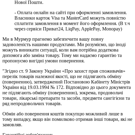
Нової Пошти.
- Оплата онлайн на сайті при оформленні замовлення.
Власники карток Visa та MasterCard можуть повністю
сплатити замовлення в момент його оформлення. (В т.ч
через сервіси Приват24, LiqPay, ApplePay, Monopay)
Ми в Мурмур прагнемо забезпечити вашу повну
задоволеність нашими продуктами. Ми розуміємо, що іноді
можуть виникати ситуації, коли вам потрібна додаткова
допомога або заміна товару. Тому ми надаємо гарантію та
пропонуємо вигідні умови повернення.
"Згідно ст. 9 Закону України «Про захист прав споживачів»
перелік товарів належної якості, що не підлягають обміну
(поверненню), затверджений Постановою Кабінету Міністрів
України від 19.03.1994 № 172. Відповідно до цього документа
не підлягають обміну (поверненню), зокрема, продовольчі
товари, лікарські препарати та засоби, предмети сангігієни та
ряд непродовольчих товарів.
Обмін або повернення коштів покупцю можливий лише в
тому випадку, якщо він помилково отримав інші товари, які не
замовляв.
Гарантійні зобов'язання: