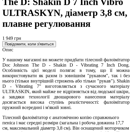
The D: Shakin D 7 Inch Vibro
ULTRASKYN, діаметр 3,8 см,
плавне регулювання
1 949 грн
Повідомити, коли з'явиться
Опис
У нашому магазині ви можете придбати тілесний фалоімітатор
Doc Johnson The D - Shakin D - Vibrating 7 Inch Dong.
Особливість цієї моделі полягає в тому, що її можна
використовувати як разом із зовнішнім "рукавом", так і без
нього (тільки внутрішній стрижень або тільки "рукав"). Shakin
D - Vibrating 7" виготовляється з сучасного матеріалу
ULTRASKIN, який майже не відрізняється від людської шкіри,
а завдяки технології двошарового нанесення матеріалу
досягається висока ступінь реалістичності: фалоімітатор
пружний всередині і м'який зовні.
Тілесний фалоімітатор є анатомічною копію справжнього
пеніса і має середні розміри (загальна і робоча довжина 17,7
см, максимальний діаметр 3,8 см). Він оснащений моторчиком