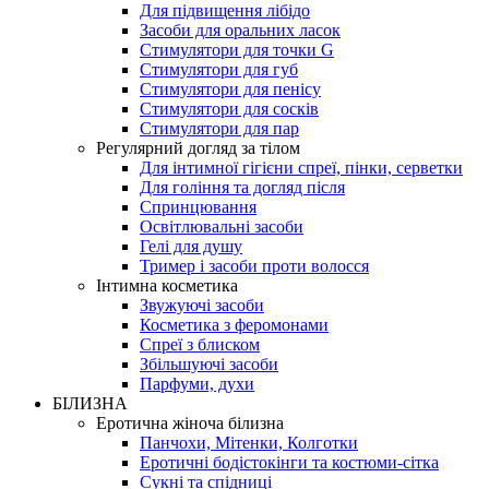
Для підвищення лібідо
Засоби для оральних ласок
Стимулятори для точки G
Стимулятори для губ
Стимулятори для пенісу
Стимулятори для сосків
Стимулятори для пар
Регулярний догляд за тілом
Для інтимної гігієни спреї, пінки, серветки
Для гоління та догляд після
Спринцювання
Освітлювальні засоби
Гелі для душу
Тример і засоби проти волосся
Інтимна косметика
Звужуючі засоби
Косметика з феромонами
Спреї з блиском
Збільшуючі засоби
Парфуми, духи
БІЛИЗНА
Еротична жіноча білизна
Панчохи, Мітенки, Колготки
Еротичні бодістокінги та костюми-сітка
Сукні та спідниці