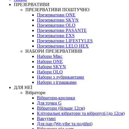
ПРЕЗЕРВАТИВИ
ПРЕЗЕРВАТИВИ ПОШТУЧНО
Презервативи ONE
Презервативи SKYN
Презервативи OLO
Презервативи PASANTE
Презервативи EXS
Презервативи LIFESTYLES
Презервативи LELO HEX
НАБОРИ ПРЕЗЕРВАТИВІВ
Набори Мікс
Набори ONE
Набори SKYN
Набори OLO
Набори з лубрикантами
Набори з іграшками
ДЛЯ НЕЇ
Вібратори
Вібратори-кролики
Для точки G
Вібратори (більше 12см)
Кліторальні вібратори та вібропулі (до 12см)
Вакуумні
Для пар (We-vibe та подібні)
Вібратори під одяг