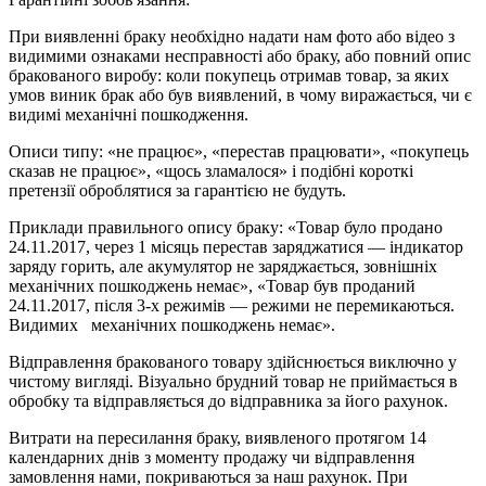
При виявленні браку необхідно надати нам фото або відео з
видимими ознаками несправності або браку, або повний опис
бракованого виробу: коли покупець отримав товар, за яких
умов виник брак або був виявлений, в чому виражається, чи є
видимі механічні пошкодження.
Описи типу: «не працює», «перестав працювати», «покупець
сказав не працює», «щось зламалося» і подібні короткі
претензії оброблятися за гарантією не будуть.
Приклади правильного опису браку: «Товар було продано
24.11.2017, через 1 місяць перестав заряджатися — індикатор
заряду горить, але акумулятор не заряджається, зовнішніх
механічних пошкоджень немає», «Товар був проданий
24.11.2017, після 3-х режимів — режими не перемикаються.
Видимих механічних пошкоджень немає».
Відправлення бракованого товару здійснюється виключно у
чистому вигляді. Візуально брудний товар не приймається в
обробку та відправляється до відправника за його рахунок.
Витрати на пересилання браку, виявленого протягом 14
календарних днів з моменту продажу чи відправлення
замовлення нами, покриваються за наш рахунок. При