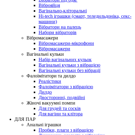
Віброяйця
Вагінально-кліторальні
Hi-tech іграшки (смарт, теледильдоніка, секс-
машини)
Вібратори на палець
Набори вібраторів
Вібромасажери
Вібромасажери-мікрофони
Вібромасажери
Вагінальні кульки
Набір вагінальних кульок
Вагінальні кульки з вібрацією
Вагінальні кульки без вібрації
Фалоімітатори та дилдо
Реалістики
Фалоімітатори з вібрацією
Дилдо
Двосторонні, подвійні
Жіночі вакуумні помпи
Для грудей та сосків
Для вагіни та клітора
ДЛЯ ПАР
Анальні іграшки
Пробки, плаги з вібрацією