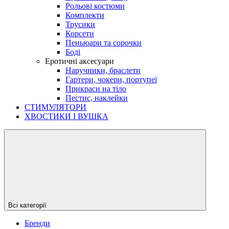
Рольові костюми
Комплекти
Трусики
Корсети
Пеньюари та сорочки
Боді
Еротичні аксесуари
Наручники, браслети
Гартери, чокери, портупеї
Прикраси на тіло
Пестис, наклейки
СТИМУЛЯТОРИ
ХВОСТИКИ І ВУШКА
Всі категорії
Бренди