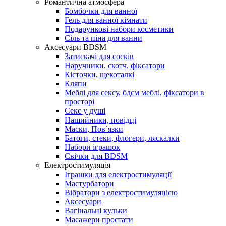
Романтична атмосфера
Бомбочки для ванної
Гель для ванної кімнати
Подарункові набори косметики
Сіль та піна для ванни
Аксесуари BDSM
Затискачі для сосків
Наручники, скотч, фіксатори
Кісточки, щекоталкі
Кляпи
Меблі для сексу, бдсм меблі, фіксатори в
просторі
Секс у душі
Нашийники, повідці
Маски, Пов`язки
Батоги, стеки, флогери, ляскалки
Набори іграшок
Свічки для BDSM
Електростимуляція
Іграшки для електростимуляції
Мастурбатори
Вібратори з електростимуляцією
Аксесуари
Вагінальні кульки
Масажери простати