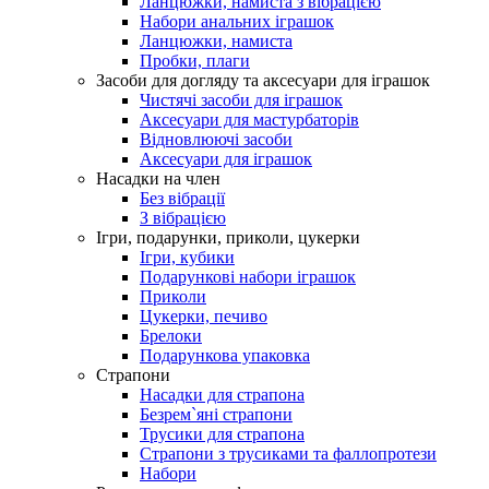
Ланцюжки, намиста з вібрацією
Набори анальних іграшок
Ланцюжки, намиста
Пробки, плаги
Засоби для догляду та аксесуари для іграшок
Чистячі засоби для іграшок
Аксесуари для мастурбаторів
Відновлюючі засоби
Аксесуари для іграшок
Насадки на член
Без вібрації
З вібрацією
Ігри, подарунки, приколи, цукерки
Ігри, кубики
Подарункові набори іграшок
Приколи
Цукерки, печиво
Брелоки
Подарункова упаковка
Страпони
Насадки для страпона
Безрем`яні страпони
Трусики для страпона
Страпони з трусиками та фаллопротези
Набори