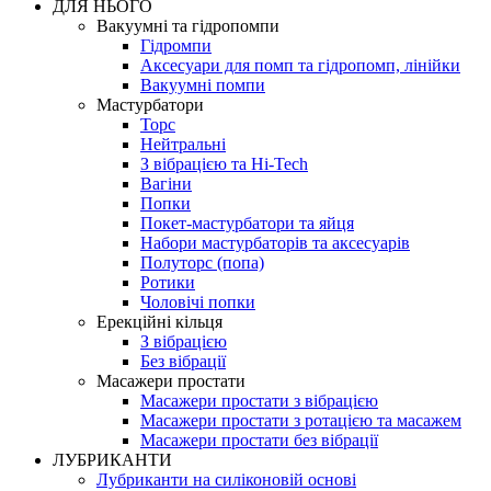
ДЛЯ НЬОГО
Вакуумні та гідропомпи
Гідромпи
Аксесуари для помп та гідропомп, лінійки
Вакуумні помпи
Мастурбатори
Торс
Нейтральні
З вібрацією та Hi-Tech
Вагіни
Попки
Покет-мастурбатори та яйця
Набори мастурбаторів та аксесуарів
Полуторс (попа)
Ротики
Чоловічі попки
Ерекційні кільця
З вібрацією
Без вібрації
Масажери простати
Масажери простати з вібрацією
Масажери простати з ротацією та масажем
Масажери простати без вібрації
ЛУБРИКАНТИ
Лубриканти на силіконовій основі