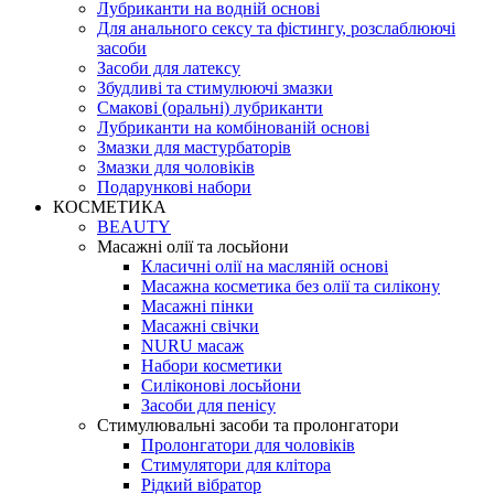
Лубриканти на водній основі
Для анального сексу та фістингу, розслаблюючі
засоби
Засоби для латексу
Збудливі та стимулюючі змазки
Смакові (оральні) лубриканти
Лубриканти на комбінованій основі
Змазки для мастурбаторів
Змазки для чоловіків
Подарункові набори
КОСМЕТИКА
BEAUTY
Масажні олії та лосьйони
Класичні олії на масляній основі
Масажна косметика без олії та силікону
Масажні пінки
Масажні свічки
NURU масаж
Набори косметики
Силіконові лосьйони
Засоби для пенісу
Стимулювальні засоби та пролонгатори
Пролонгатори для чоловіків
Стимулятори для клітора
Рідкий вібратор