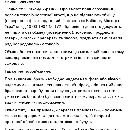
умови повернення.
"Згідно ст. 9 Закону України «Про захист прав споживачів»
перелік товарів належної якості, що не підлягають обміну
(поверненню), затверджений Постановою Кабінету Міністрів
України від 19.03.1994 № 172. Відповідно до цього документа
не підлягають обміну (поверненню), зокрема, продовольчі
товари, лікарські препарати та засоби, предмети сангігієни та
ряд непродовольчих товарів.
Обмін або повернення коштів покупцю можливий лише в тому
випадку, якщо він помилково отримав інші товари, які не
замовляв.
Гарантійні зобов'язання:
При виявленні браку необхідно надати нам фото або відео з
видимими ознаками несправності або браку, або повний опис
бракованого виробу: коли покупець отримав товар, за яких
умов виник брак або був виявлений, в чому виражається, чи є
видимі механічні пошкодження.
Описи типу: «не працює», «перестав працювати», «покупець
сказав не працює», «щось зламалося» і подібні короткі
претензії оброблятися за гарантією не будуть.
Приклади правильного опису браку: «Товар було продано