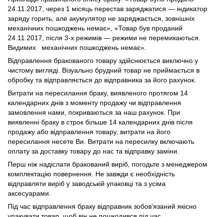
24.11.2017, через 1 місяць перестав заряджатися — індикатор
заряду горить, але акумулятор не заряджається, зовнішніх
механічних пошкоджень немає», «Товар був проданий
24.11.2017, після 3-х режимів — режими не перемикаються.
Видимих механічних пошкоджень немає».
Відправлення бракованого товару здійснюється виключно у
чистому вигляді. Візуально брудний товар не приймається в
обробку та відправляється до відправника за його рахунок.
Витрати на пересилання браку, виявленого протягом 14
календарних днів з моменту продажу чи відправлення
замовлення нами, покриваються за наш рахунок. При
виявленні браку в строк більше 14 календарних днів після
продажу або відправлення товару, витрати на його
пересилання несете Ви. Витрати на пересилку включають
оплату за доставку товару до нас та відправку заміни.
Перш ніж надіслати бракований виріб, погодьте з менеджером
комплектацію повернення. Не завжди є необхідність
відправляти виріб у заводській упаковці та з усіма
аксесуарами.
Під час відправлення браку відправник зобов'язаний якісно
упакувати товар, щоб він не пошкодився під час