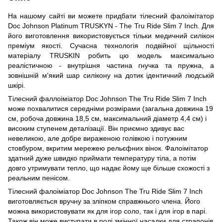
На нашому сайті ви можете придбати тілесний фалоімітатор
Doc Johnson Platinum TRUSKYN - The Tru Ride Slim 7 Inch. Для
його виготовлення використовується тільки медичний силікон
преміум якості. Сучасна технологія подвійної щільності
матеріалу TRUSKIN робить цю модель максимально
реалістичною - внутрішня частина гнучка та пружна, а
зовнішній м'який шар силікону на дотик ідентичний людській
шкірі.
Тілесний фаллоіміатор Doc Johnson The Tru Ride Slim 7 Inch
може похвалитися середніми розмірами (загальна довжина 19
см, робоча довжина 18,5 см, максимальний діаметр 4,4 см) і
високим ступенем деталізації. Він приємно здивує вас
невеликою, але добре вираженою голівкою і потужним
стовбуром, вкритим мережею рельєфних вінок. Фалоімітатор
здатний дуже швидко приймати температуру тіла, а потім
довго утримувати тепло, що надає йому ще більше схожості з
реальним пенісом.
Тілесний фалоіміатор Doc Johnson The Tru Ride Slim 7 Inch
виготовляється вручну за зліпком справжнього члена. Його
можна використовувати як для ігор соло, так і для ігор в парі.
Також він може виступати в ролі змінної насадки для страпонів