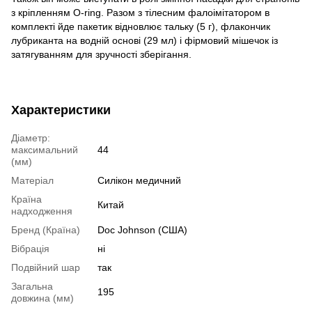
з кріпленням O-ring. Разом з тілесним фалоімітатором в
комплекті йде пакетик відновлює тальку (5 г), флакончик
лубриканта на водній основі (29 мл) і фірмовий мішечок із
затягуванням для зручності зберігання.
Характеристики
Діаметр:
максимальний
44
(мм)
Матеріал
Силікон медичний
Країна
Китай
надходження
Бренд (Країна)
Doc Johnson (США)
Вібрація
ні
Подвійний шар
так
Загальна
195
довжина (мм)