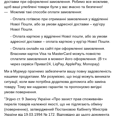
доставки при оформленні замовлення. Робимо все можливе,
щоб ваші улюблені товари були у вас вчасно та безпечно!
Можливі такі способи оплати замовлення:
- Оплата готівкою при отриманні замовлення у відділенні
Нової Пошти, або за умови адресної доставки – кур'єру
Нової Пошти.
- Оплата карткою у відділенні Нової пошти, або за умови
адресної доставки – оплата карткою у кур'єр Нової Пошти.
- Оплата онлайн на сайті при оформленні замовлення.
Власники карток Visa та MasterCard можуть повністю
сплатити замовлення в момент його оформлення. (В т.ч
через сервіси Приват24, LiqPay, ApplePay, Monopay)
Ми в Мурмур прагнемо забезпечити вашу повну задоволеність
нашими продуктами. Ми розуміємо, що іноді можуть виникати
ситуації, коли вам потрібна додаткова допомога або заміна
товару. Тому ми надаємо гарантію та пропонуємо вигідні
умови повернення.
"Згідно ст. 9 Закону України «Про захист прав споживачів»
перелік товарів належної якості, що не підлягають обміну
(поверненню), затверджений Постановою Кабінету Міністрів
України від 19.03.1994 № 172. Відповідно до цього документа