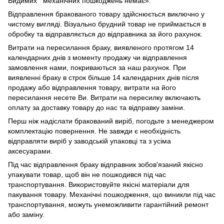
Видимих механічних пошкоджень немає».
Відправлення бракованого товару здійснюється виключно у
чистому вигляді. Візуально брудний товар не приймається в
обробку та відправляється до відправника за його рахунок.
Витрати на пересилання браку, виявленого протягом 14
календарних днів з моменту продажу чи відправлення
замовлення нами, покриваються за наш рахунок. При
виявленні браку в строк більше 14 календарних днів після
продажу або відправлення товару, витрати на його
пересилання несете Ви. Витрати на пересилку включають
оплату за доставку товару до нас та відправку заміни.
Перш ніж надіслати бракований виріб, погодьте з менеджером
комплектацію повернення. Не завжди є необхідність
відправляти виріб у заводській упаковці та з усіма
аксесуарами.
Під час відправлення браку відправник зобов'язаний якісно
упакувати товар, щоб він не пошкодився під час
транспортування. Використовуйте якісні матеріали для
пакування товару. Механічні пошкодження, що виникли під час
транспортування, можуть унеможливити гарантійний ремонт
або заміну.