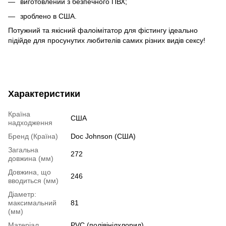
виготовлений з безпечного ПВХ;
зроблено в США.
Потужний та якісний фалоімітатор для фістингу ідеально
підійде для просунутих любителів самих різних видів сексу!
Характеристики
Країна
США
надходження
Бренд (Країна)
Doc Johnson (США)
Загальна
272
довжина (мм)
Довжина, що
246
вводиться (мм)
Діаметр:
максимальний
81
(мм)
Матеріал
PVC (полівінілхлорид)