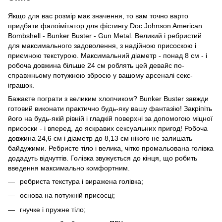
Якщо для вас розмір має значення, то вам точно варто
придбати фалоімітатор для фістингу Doc Johnson American
Bombshell - Bunker Buster - Gun Metal. Великий і ребристий
для максимального задоволення, з надійною присоскою і
приємною текстурою. Максимальний діаметр - понад 8 см - і
робоча довжина більше 24 см роблять цей девайс по-
справжньому потужною зброєю у вашому арсеналі секс-
іграшок.
Бажаєте пограти з великим хлопчиком? Bunker Buster завжди
готовий виконати практично будь-яку вашу фантазію! Закріпіть
його на будь-якій рівній і гладкій поверхні за допомогою міцної
присоски - і вперед, до яскравих сексуальних пригод! Робоча
довжина 24,6 см і діаметр до 8,13 см нікого не залишать
байдужими. Ребристе тіло і велика, чітко промальована голівка
додадуть відчуттів. Голівка звужується до кінця, що робить
введення максимально комфортним.
ребриста текстура і виражена голівка;
основа на потужній присосці;
гнучке і пружне тіло;