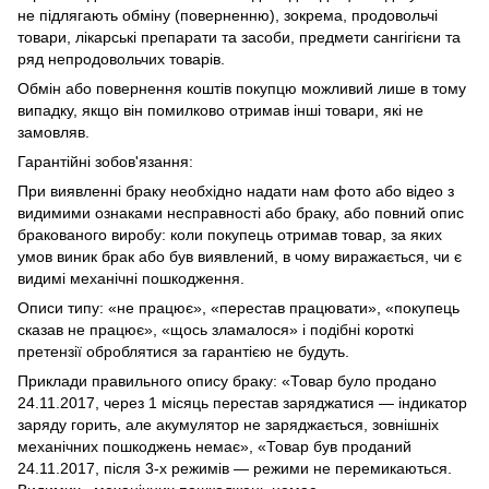
не підлягають обміну (поверненню), зокрема, продовольчі
товари, лікарські препарати та засоби, предмети сангігієни та
ряд непродовольчих товарів.
Обмін або повернення коштів покупцю можливий лише в тому
випадку, якщо він помилково отримав інші товари, які не
замовляв.
Гарантійні зобов'язання:
При виявленні браку необхідно надати нам фото або відео з
видимими ознаками несправності або браку, або повний опис
бракованого виробу: коли покупець отримав товар, за яких
умов виник брак або був виявлений, в чому виражається, чи є
видимі механічні пошкодження.
Описи типу: «не працює», «перестав працювати», «покупець
сказав не працює», «щось зламалося» і подібні короткі
претензії оброблятися за гарантією не будуть.
Приклади правильного опису браку: «Товар було продано
24.11.2017, через 1 місяць перестав заряджатися — індикатор
заряду горить, але акумулятор не заряджається, зовнішніх
механічних пошкоджень немає», «Товар був проданий
24.11.2017, після 3-х режимів — режими не перемикаються.