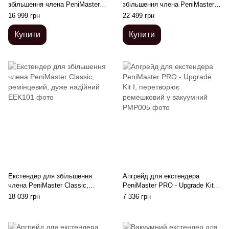
збільшення члена PeniMaster
збільшення члена PeniMaster
PRO Standart
PRO Hang з грузиками, які
16 999 грн
22 499 грн
підвішують
Купити
Купити
Екстендер для збільшення
Апгрейд для екстендера
члена PeniMaster Classic,
PeniMaster PRO - Upgrade Kit I,
ремінцевий, дуже надійний
перетворює ремешковий у
18 039 грн
7 336 грн
вакуумний