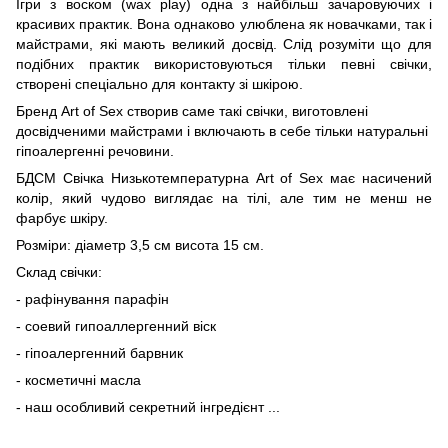
Ігри з воском (wax play) одна з найбільш зачаровуючих і
красивих практик. Вона однаково улюблена як новачками, так і
майстрами, які мають великий досвід. Слід розуміти що для
подібних практик використовуються тільки певні свічки,
створені спеціально для контакту зі шкірою.
Бренд Art of Sex створив саме такі свічки, виготовлені
досвідченими майстрами і включають в себе тільки натуральні
гіпоалергенні речовини.
БДСМ Свічка Низькотемпературна Art of Sex має насичений
колір, який чудово виглядає на тілі, але тим не менш не
фарбує шкіру.
Розміри: діаметр 3,5 см висота 15 см.
Склад свічки:
- рафінування парафін
- соевий гипоаллергенний віск
- гіпоалергенний барвник
- косметичні масла
- наш особливий секретний інгредієнт ...