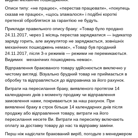
Описи типу: «не працює», «перестав працювати», «покупець
сказав не працює», «щось зламалося» і подібні короткі
претензії оброблятися за гарантією не будуть.
Приклади правильного опису браку: «Товар було продано
24.11.2017, через 1 місяць перестав заряджатися — індикатор
заряду горить, але акумулятор не заряджається, зовнішніх
механічних пошкоджень немає», «Товар був проданий
24.11.2017, після 3-х режимів — режими не перемикаються.
Видимих механічних пошкоджень немає».
Відправлення бракованого товару здійснюється виключно у
чистому вигляді. Візуально брудний товар не приймається в
обробку та відправляється до відправника за його рахунок.
Витрати на пересилання браку, виявленого протягом 14
календарних днів з моменту продажу чи відправлення
замовлення нами, покриваються за наш рахунок. При
виявленні браку в строк більше 14 календарних днів після
продажу або відправлення товару, витрати на його
пересилання несете Ви. Витрати на пересилку включають
оплату за доставку товару до нас та відправку заміни.
Перш ніж надіслати бракований виріб, погодьте з менеджером