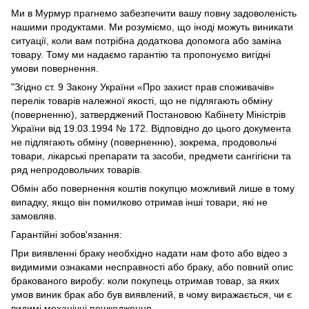
Ми в Мурмур прагнемо забезпечити вашу повну задоволеність
нашими продуктами. Ми розуміємо, що іноді можуть виникати
ситуації, коли вам потрібна додаткова допомога або заміна
товару. Тому ми надаємо гарантію та пропонуємо вигідні
умови повернення.
"Згідно ст. 9 Закону України «Про захист прав споживачів»
перелік товарів належної якості, що не підлягають обміну
(поверненню), затверджений Постановою Кабінету Міністрів
України від 19.03.1994 № 172. Відповідно до цього документа
не підлягають обміну (поверненню), зокрема, продовольчі
товари, лікарські препарати та засоби, предмети сангігієни та
ряд непродовольчих товарів.
Обмін або повернення коштів покупцю можливий лише в тому
випадку, якщо він помилково отримав інші товари, які не
замовляв.
Гарантійні зобов'язання:
При виявленні браку необхідно надати нам фото або відео з
видимими ознаками несправності або браку, або повний опис
бракованого виробу: коли покупець отримав товар, за яких
умов виник брак або був виявлений, в чому виражається, чи є
видимі механічні пошкодження.