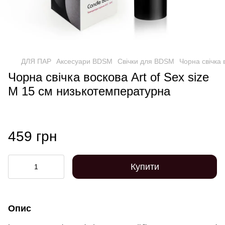
ДЛЯ ПАР
Аксесуари BDSM
Свічки для BDSM
Чорна свічка 
Чорна свічка воскова Art of Sex size
M 15 см низькотемпературна
459 грн
Купити
Опис