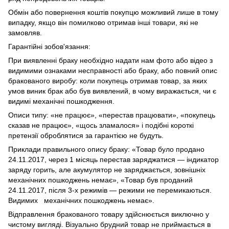
Обмін або повернення коштів покупцю можливий лише в тому
випадку, якщо він помилково отримав інші товари, які не
замовляв.
Гарантійні зобов'язання:
При виявленні браку необхідно надати нам фото або відео з
видимими ознаками несправності або браку, або повний опис
бракованого виробу: коли покупець отримав товар, за яких
умов виник брак або був виявлений, в чому виражається, чи є
видимі механічні пошкодження.
Описи типу: «не працює», «перестав працювати», «покупець
сказав не працює», «щось зламалося» і подібні короткі
претензії оброблятися за гарантією не будуть.
Приклади правильного опису браку: «Товар було продано
24.11.2017, через 1 місяць перестав заряджатися — індикатор
заряду горить, але акумулятор не заряджається, зовнішніх
механічних пошкоджень немає», «Товар був проданий
24.11.2017, після 3-х режимів — режими не перемикаються.
Видимих механічних пошкоджень немає».
Відправлення бракованого товару здійснюється виключно у
чистому вигляді. Візуально брудний товар не приймається в