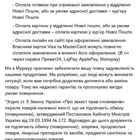
- Оплата готівкою при отриманні замовлення у відділенні
Нової Пошти, або за умови адресної доставки – кур'єру
Нової Пошти.
- Оплата карткою у відділенні Нової пошти, або за умови
адресної доставки – оплата карткою у кур'єр Нової Пошти.
- Оплата онлайн на сайті при оформленні замовлення.
Власники карток Visa та MasterCard можуть повністю
сплатити замовлення в момент його оформлення. (В т.ч
через сервіси Приват24, LiqPay, ApplePay, Monopay)
Ми в Мурмур прагнемо забезпечити вашу повну задоволеність
нашими продуктами. Ми розуміємо, що іноді можуть виникати
ситуації, коли вам потрібна додаткова допомога або заміна
товару. Тому ми надаємо гарантію та пропонуємо вигідні
умови повернення.
"Згідно ст. 9 Закону України «Про захист прав споживачів»
перелік товарів належної якості, що не підлягають обміну
(поверненню), затверджений Постановою Кабінету Міністрів
України від 19.03.1994 № 172. Відповідно до цього документа
не підлягають обміну (поверненню), зокрема, продовольчі
товари, лікарські препарати та засоби, предмети сангігієни та
ряд непродовольчих товарів.