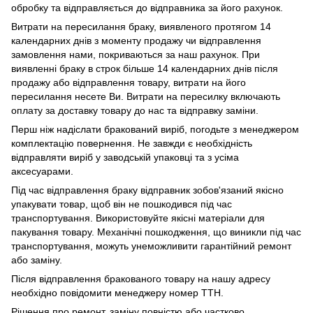
обробку та відправляється до відправника за його рахунок.
Витрати на пересилання браку, виявленого протягом 14
календарних днів з моменту продажу чи відправлення
замовлення нами, покриваються за наш рахунок. При
виявленні браку в строк більше 14 календарних днів після
продажу або відправлення товару, витрати на його
пересилання несете Ви. Витрати на пересилку включають
оплату за доставку товару до нас та відправку заміни.
Перш ніж надіслати бракований виріб, погодьте з менеджером
комплектацію повернення. Не завжди є необхідність
відправляти виріб у заводській упаковці та з усіма
аксесуарами.
Під час відправлення браку відправник зобов'язаний якісно
упакувати товар, щоб він не пошкодився під час
транспортування. Використовуйте якісні матеріали для
пакування товару. Механічні пошкодження, що виникли під час
транспортування, можуть унеможливити гарантійний ремонт
або заміну.
Після відправлення бракованого товару на нашу адресу
необхідно повідомити менеджеру номер ТТН.
Рішення про ремонт, заміну повністю або частково