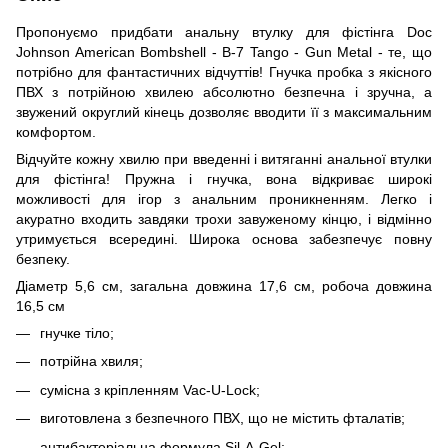
Пропонуємо придбати анальну втулку для фістінга Doc
Johnson American Bombshell - B-7 Tango - Gun Metal - те, що
потрібно для фантастичних відчуттів! Гнучка пробка з якісного
ПВХ з потрійною хвилею абсолютно безпечна і зручна, а
звужений округлий кінець дозволяє вводити її з максимальним
комфортом.
Відчуйте кожну хвилю при введенні і витяганні анальної втулки
для фістінга! Пружна і гнучка, вона відкриває широкі
можливості для ігор з анальним проникненням. Легко і
акуратно входить завдяки трохи завуженому кінцю, і відмінно
утримується всередині. Широка основа забезпечує повну
безпеку.
Діаметр 5,6 см, загальна довжина 17,6 см, робоча довжина
16,5 см
гнучке тіло;
потрійна хвиля;
сумісна з кріпленням Vac-U-Lock;
виготовлена ​​з безпечного ПВХ, що не містить фталатів;
антибактеріальна формула Sil-A-Gel;