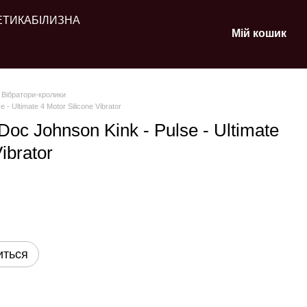
ЕТИКА
БІЛИЗНА
Мій кошик
Вібратори-кролики
- Ultimate 4 Motor Silicone Vibrator
oc Johnson Kink - Pulse - Ultimate
ibrator
иться