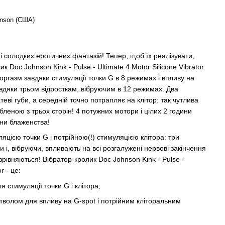
nson (США)
 і солодких еротичних фантазій! Тепер, щоб їх реалізувати,
 Doc Johnson Kink - Pulse - Ultimate 4 Motor Silicone Vibrator.
оргазм завдяки стимуляції точки G в 8 режимах і впливу на
завдяки трьом відросткам, вібруючим в 12 режимах. Два
теві губи, а середній точно потрапляє на клітор: так чутлива
леною з трьох сторін! 4 потужних мотори і цілих 2 години
ини блаженства!
яцією точки G і потрійною(!) стимуляцією клітора: три
би і, вібруючи, впливають на всі розгалужені нервові закінчення
е зрівняються! Вібратор-кролик Doc Johnson Kink - Pulse -
r - це:
 стимуляції точки G і клітора;
стволом для впливу на G-spot і потрійним кліторальним