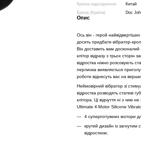
Країна надходження
Китай
Бренд (Країна)
Doc Joh
Опис
Ось він - герой найвідвертіших
досить придбати вібратор-кролик
Він доставить вам досконалий 
клітор відразу з трьох сторін 
відростка ніжно розсовують ста
перлинка виявляється приголуб
роботи віднесуть вас на верш
Неймовірний вібратор зі стимул
відростка розводять статеві гу
клітора. Ці відчуття ні з чим н
Ultimate 4 Motor Silicone Vibrato
4 суперпотужних мотори для
крутий дизайн із загнутим 
відростком;