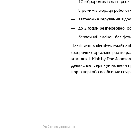
12 віброрежимів для трьох в
8 режимів вібрації робочої 
автономне керування відро
до 2 годин безперервної р
безпечний силікон без фтал
Нескінченна кількість комбінац
феєричних оргазмів, раз по раз
комплекті. Kink by Doc Johnson
девайс цієї серії - унікальни
ігор в парі або особливих вечір
Увійти за допомогою