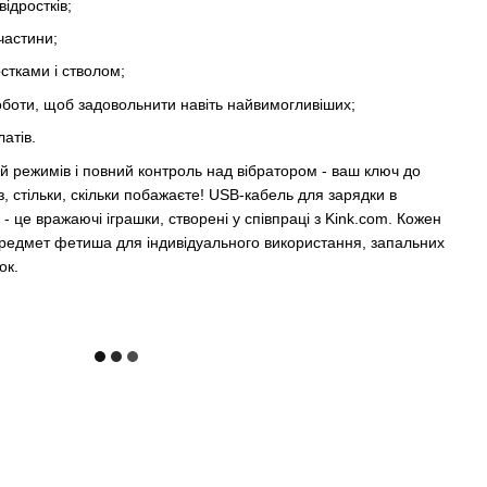
ідростків;
частини;
стками і стволом;
оботи, щоб задовольнити навіть найвимогливіших;
атів.
ій режимів і повний контроль над вібратором - ваш ключ до
, стільки, скільки побажаєте! USB-кабель для зарядки в
 - це вражаючі іграшки, створені у співпраці з Kink.com. Кожен
й предмет фетиша для індивідуального використання, запальних
ок.