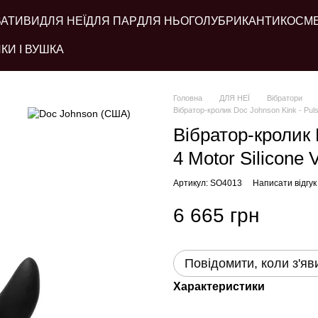
ВАТИВИ
ДЛЯ НЕЇ
ДЛЯ ПАР
ДЛЯ НЬОГО
ЛУБРИКАНТИ
КОСМ
КИ І ВУШКА
Головна
ДЛЯ НЕЇ
Вібратори
Вібратор-кролик Doc Johnson Kink - Pulse 
Вібратор-кролик D
4 Motor Silicone V
Артикул: SO4013
Написати відгук
6 665 грн
Повідомити, коли з'яв
Характеристики