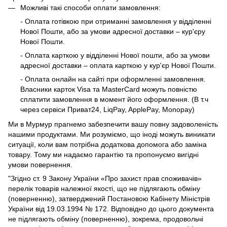
Можливі такі способи оплати замовлення:
- Оплата готівкою при отриманні замовлення у відділенні
Нової Пошти, або за умови адресної доставки – кур'єру
Нової Пошти.
- Оплата карткою у відділенні Нової пошти, або за умови
адресної доставки – оплата карткою у кур'єр Нової Пошти.
- Оплата онлайн на сайті при оформленні замовлення.
Власники карток Visa та MasterCard можуть повністю
сплатити замовлення в момент його оформлення. (В т.ч
через сервіси Приват24, LiqPay, ApplePay, Monopay)
Ми в Мурмур прагнемо забезпечити вашу повну задоволеність
нашими продуктами. Ми розуміємо, що іноді можуть виникати
ситуації, коли вам потрібна додаткова допомога або заміна
товару. Тому ми надаємо гарантію та пропонуємо вигідні
умови повернення.
"Згідно ст. 9 Закону України «Про захист прав споживачів»
перелік товарів належної якості, що не підлягають обміну
(поверненню), затверджений Постановою Кабінету Міністрів
України від 19.03.1994 № 172. Відповідно до цього документа
не підлягають обміну (поверненню), зокрема, продовольчі