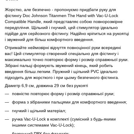
Жорстко, але безпечно - пропонуємо придбати руку для
фістингу Doc Johnson Titanmen The Hand with Vac-U-Lock
Compatible Handle, який представляє собою повнорозмірне
передпліччя. Щільний і гнучкий, цей стимулятор ідеально
підійде для серйозного фістингу. Надійно кріпиться на рукоятці
і звужений для більш комфортного введення.
Отримайте неймовірні відчуття повноцінної руки всередині
вас! Цей стимулятор створений спеціально для фістингу і
максимально точно повторює форму і розмір справжньої руки.
Зібрані пальці формують звужений кінець, який робить
введення більш легким. Пружний і щільний PVC ідеально
підходить для жорсткого і при цьому безпечного фістинга.
Діаметр 6,9 см, довжина 29 см без рукояті
повністю повторює форму і розмір справжньої руки;
форма з зібраними пальцями для комфортного введення;
гнучкий і щільний матеріал;
ручка Vac-U-Lock в комплекті (сумісний з будь-якими
іншими системами Vac-U-Lock);
безпечний ПВХ без фталатів;