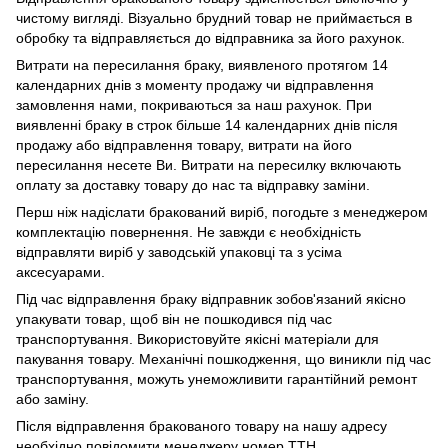
чистому вигляді. Візуально брудний товар не приймається в
обробку та відправляється до відправника за його рахунок.
Витрати на пересилання браку, виявленого протягом 14
календарних днів з моменту продажу чи відправлення
замовлення нами, покриваються за наш рахунок. При
виявленні браку в строк більше 14 календарних днів після
продажу або відправлення товару, витрати на його
пересилання несете Ви. Витрати на пересилку включають
оплату за доставку товару до нас та відправку заміни.
Перш ніж надіслати бракований виріб, погодьте з менеджером
комплектацію повернення. Не завжди є необхідність
відправляти виріб у заводській упаковці та з усіма
аксесуарами.
Під час відправлення браку відправник зобов'язаний якісно
упакувати товар, щоб він не пошкодився під час
транспортування. Використовуйте якісні матеріали для
пакування товару. Механічні пошкодження, що виникли під час
транспортування, можуть унеможливити гарантійний ремонт
або заміну.
Після відправлення бракованого товару на нашу адресу
необхідно повідомити менеджеру номер ТТН.