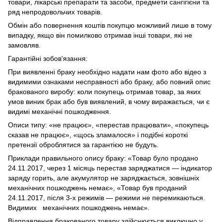
товари, лікарські препарати та засоби, предмети сангігієни та
ряд непродовольчих товарів.
Обмін або повернення коштів покупцю можливий лише в тому
випадку, якщо він помилково отримав інші товари, які не
замовляв.
Гарантійні зобов'язання:
При виявленні браку необхідно надати нам фото або відео з
видимими ознаками несправності або браку, або повний опис
бракованого виробу: коли покупець отримав товар, за яких
умов виник брак або був виявлений, в чому виражається, чи є
видимі механічні пошкодження.
Описи типу: «не працює», «перестав працювати», «покупець
сказав не працює», «щось зламалося» і подібні короткі
претензії оброблятися за гарантією не будуть.
Приклади правильного опису браку: «Товар було продано
24.11.2017, через 1 місяць перестав заряджатися — індикатор
заряду горить, але акумулятор не заряджається, зовнішніх
механічних пошкоджень немає», «Товар був проданий
24.11.2017, після 3-х режимів — режими не перемикаються.
Видимих механічних пошкоджень немає».
Відправлення бракованого товару здійснюється виключно у