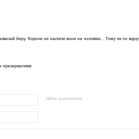
азвичай беру. Короче не налізли вони на чоловіка... Тому як по відч
х презервативів
Увійти за допомогою