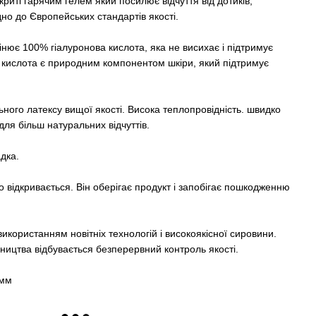
і гарячим гелем який посилює відчуття від дотиків,
дно до Європейських стандартів якості.
інює 100% гіалуронова кислота, яка не висихає і підтримує
а кислота є природним компонентом шкіри, який підтримує
ьного латексу вищої якості. Висока теплопровідність. швидко
для більш натуральних відчуттів.
дка.
о відкривається. Він оберігає продукт і запобігає пошкодженню
використанням новітніх технологій і високоякісної сировини.
бництва відбувається безперервний контроль якості.
 мм