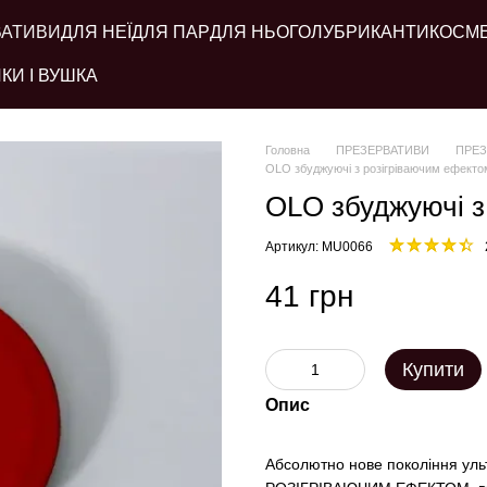
ВАТИВИ
ДЛЯ НЕЇ
ДЛЯ ПАР
ДЛЯ НЬОГО
ЛУБРИКАНТИ
КОСМ
КИ І ВУШКА
Головна
ПРЕЗЕРВАТИВИ
ПРЕ
OLO збуджуючі з розігріваючим ефектом
OLO збуджуючі з 
Артикул: MU0066
41 грн
Купити
Опис
Абсолютно нове покоління уль