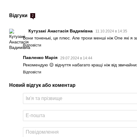
Відгуки
2
Кутузакі Анастасія Вадимівна
11.10.2024 в 14:35
Вони тоненькі, це плюс. Але трохи менші ніж One які я з
Відповісти
Павленко Марія
29.07.2024 в 14:44
Рекомендую 😌 відчуття набагато кращі ніж від звичайни
Відповісти
Новий відгук або коментар