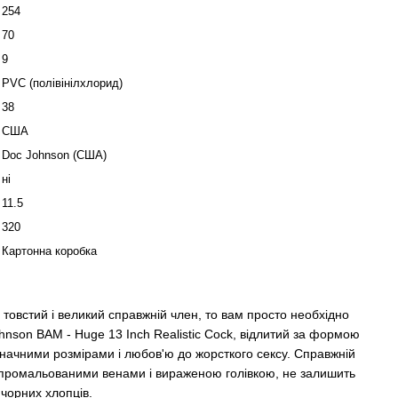
254
70
9
PVC (полівінілхлорид)
38
США
Doc Johnson (США)
ні
11.5
320
Картонна коробка
 товстий і великий справжній член, то вам просто необхідно
nson BAM - Huge 13 Inch Realistic Cock, відлитий за формою
значними розмірами і любов'ю до жорсткого сексу. Справжній
з промальованими венами і вираженою голівкою, не залишить
чорних хлопців.