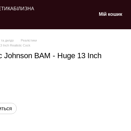
ЕТИКА
БІЛИЗНА
Мій кошик
 та дилдо
Реалістики
 Inch Realistic Cock
c Johnson BAM - Huge 13 Inch
иться