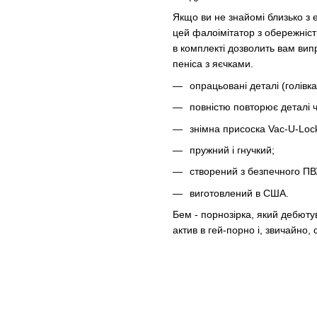
Якщо ви не знайомі близько з
цей фалоімітатор з обережніст
в комплекті дозволить вам випр
пеніса з яєчками.
опрацьовані деталі (голівка
повністю повторює деталі 
знімна присоска Vac-U-Lock
пружний і гнучкий;
створений з безпечного ПВХ
виготовлений в США.
Бем - порнозірка, який дебютув
актив в гей-порно і, звичайно,