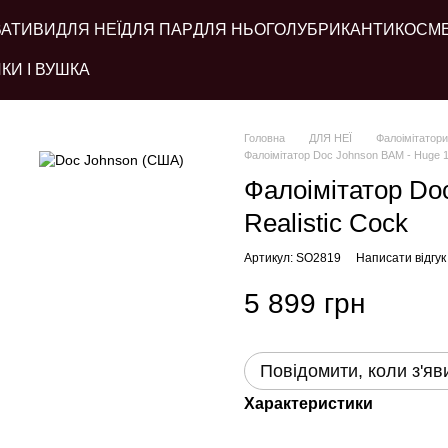
ВАТИВИ
ДЛЯ НЕЇ
ДЛЯ ПАР
ДЛЯ НЬОГО
ЛУБРИКАНТИ
КОСМ
КИ І ВУШКА
Головна
ДЛЯ НЕЇ
Фалоімітатори
Фалоімітатор Doc Johnson BAM - Huge 13
Фалоімітатор Do
Realistic Cock
Артикул: SO2819
Написати відгук
5 899 грн
Повідомити, коли з'яв
Характеристики