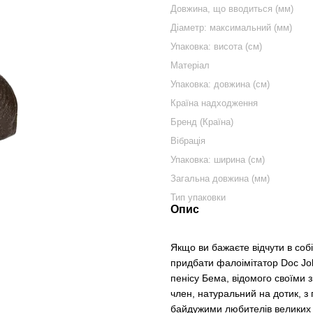
Довжина, що вводиться (мм)
Діаметр: максимальний (мм)
Упаковка: висота (см)
Матеріал
Упаковка: довжина (см)
Країна надходження
Бренд (Країна)
Вібрація
Упаковка: ширина (см)
Загальна довжина (мм)
Тип упаковки
Опис
Якщо ви бажаєте відчути в собі
придбати фалоімітатор Doc Joh
пенісу Бема, відомого своїми 
член, натуральний на дотик, 
байдужими любителів великих 