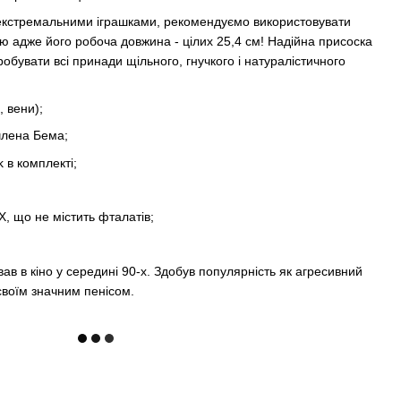
 екстремальними іграшками, рекомендуємо використовувати
ю адже його робоча довжина - цілих 25,4 см! Надійна присоска
обувати всі принади щільного, гнучкого і натуралістичного
, вени);
члена Бема;
 в комплекті;
, що не містить фталатів;
ав в кіно у середині 90-х. Здобув популярність як агресивний
 своїм значним пенісом.