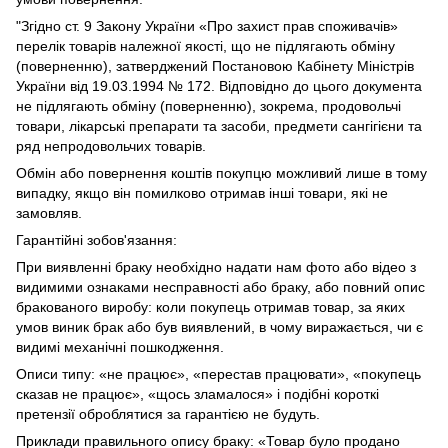
"Згідно ст. 9 Закону України «Про захист прав споживачів»
перелік товарів належної якості, що не підлягають обміну
(поверненню), затверджений Постановою Кабінету Міністрів
України від 19.03.1994 № 172. Відповідно до цього документа
не підлягають обміну (поверненню), зокрема, продовольчі
товари, лікарські препарати та засоби, предмети сангігієни та
ряд непродовольчих товарів.
Обмін або повернення коштів покупцю можливий лише в тому
випадку, якщо він помилково отримав інші товари, які не
замовляв.
Гарантійні зобов'язання:
При виявленні браку необхідно надати нам фото або відео з
видимими ознаками несправності або браку, або повний опис
бракованого виробу: коли покупець отримав товар, за яких
умов виник брак або був виявлений, в чому виражається, чи є
видимі механічні пошкодження.
Описи типу: «не працює», «перестав працювати», «покупець
сказав не працює», «щось зламалося» і подібні короткі
претензії оброблятися за гарантією не будуть.
Приклади правильного опису браку: «Товар було продано