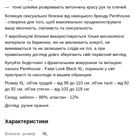
тонкі шлейки розкривають витончену красу рук та плечей.
Колекція сексуальної білизни від німецького бренду Penthouse
- створена для того, щоб максимально продемонструвати
вашу жіночність, сміливість та сексуальність.
У виробництві білизни використовуються тільки високоякісні
матеріали та барвники, які не викликають алергії, не
вимиваються та не залишають слідів на тілі, а при
правильному догляді довго зберігають свій первісний вигляд.
Купуйте бодістокінг з фрактальним візерунком та імітацією
панчох Penthouse - Fatal Look Black XL, пориньте у світ
пристрасті та насолоди із вашим обранцем.
Розмір XL: об'єм грудей – від 98 до 110 см; об'єм талії – від 82
до 92 см; об'єм стегон – від 103 до 118 см
Склад: нейлон – 88%; еластан - 12%
Догляд: ручне прання
Характеристики
Білизна: розмір
XL