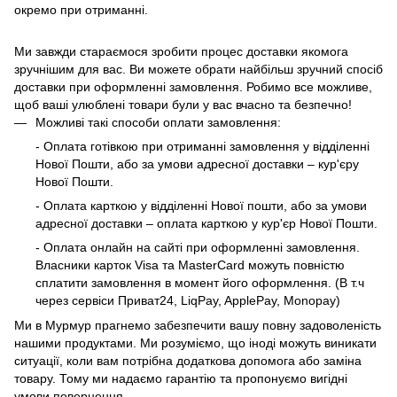
окремо при отриманні.
Ми завжди стараємося зробити процес доставки якомога
зручнішим для вас. Ви можете обрати найбільш зручний спосіб
доставки при оформленні замовлення. Робимо все можливе,
щоб ваші улюблені товари були у вас вчасно та безпечно!
Можливі такі способи оплати замовлення:
- Оплата готівкою при отриманні замовлення у відділенні
Нової Пошти, або за умови адресної доставки – кур'єру
Нової Пошти.
- Оплата карткою у відділенні Нової пошти, або за умови
адресної доставки – оплата карткою у кур'єр Нової Пошти.
- Оплата онлайн на сайті при оформленні замовлення.
Власники карток Visa та MasterCard можуть повністю
сплатити замовлення в момент його оформлення. (В т.ч
через сервіси Приват24, LiqPay, ApplePay, Monopay)
Ми в Мурмур прагнемо забезпечити вашу повну задоволеність
нашими продуктами. Ми розуміємо, що іноді можуть виникати
ситуації, коли вам потрібна додаткова допомога або заміна
товару. Тому ми надаємо гарантію та пропонуємо вигідні
умови повернення.