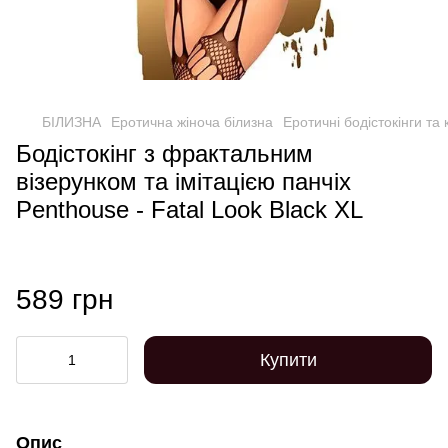
БІЛИЗНА
Еротична жіноча білизна
Еротичні бодістокінги та
Бодістокінг з фрактальним
візерунком та імітацією панчіх
Penthouse - Fatal Look Black XL
589 грн
Купити
Опис