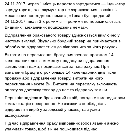
24.11.2017, через 1 місяць перестав заряджатися — індикатор
заряду горить, але акумулятор не заряджається, зовнішніх
механічних пошкоджень немає», «Товар був проданий
24.11.2017, після 3-х режимів — режими не перемикаються.
Видимих механічних пошкоджень немає».
Відправлення бракованого товару здійснюється виключно у
чистому вигляді. Візуально брудний товар не приймається в
обробку та відправляється до відправника за його рахунок.
Витрати на пересилання браку, виявленого протягом 14
календарних днів з моменту продажу чи відправлення
замовлення нами, покриваються за наш рахунок. При
виявленні браку в строк більше 14 календарних днів після
продажу або відправлення товару, витрати на його
пересилання несете Ви. Витрати на пересилку включають
оплату за доставку товару до нас та відправку заміни.
Перш ніж надіслати бракований виріб, погодьте з менеджером
комплектацію повернення. Не завжди є необхідність
відправляти виріб у заводській упаковці та з усіма
аксесуарами.
Під час відправлення браку відправник зобов'язаний якісно
упакувати товар, щоб він не пошкодився під час