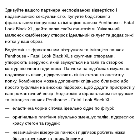
Здивуйте вашого партнера несподіваною відвертістю і
надзвичайною сексуальністю. Купуйте бодістокінг з
фрактальним візерунком та імітацією панчох Penthouse - Fatal
Look Black XL, дайте волю своїм фантазіям. Унікальний
малюнок комбінезону створює ідеальний силует та додає хижі
нотки у ваш образ.
Бодістокінг з фрактальним візерунком та імітацією панчох
Penthouse - Fatal Look Black XL з круглими отворами,
утворюють візерунок, який звужується на талії та створює
контур пісочного годинника. Панчохи на підв'язках візуально
подовжують ніжки, підкреслюють лінію стегон та апетитну
попку. Комбінезон можна доповнити спідньою білизною або
просто туфлями на високих підборах, щоб додати пристрасті у
ваш романтичний вечір. Бодістокінг з фрактальним візерунком
та імітацією панчох Penthouse - Fatal Look Black XL:
еластична чорна сіточка ідеально сідає по фігурі;
оригінальне плетіння візуально зменшує талію, підкреслює
красу стегон та грудей;
незвичайний візерунок панчох і підв'язок роблять ніжки
більш стрункими та привабливими;