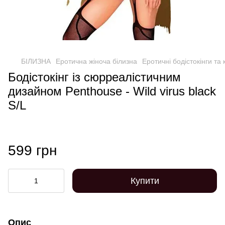
БІЛИЗНА
Еротична жіноча білизна
Еротичні бодістокінги та
Бодістокінг із сюрреалістичним
дизайном Penthouse - Wild virus black
S/L
599 грн
Купити
Опис