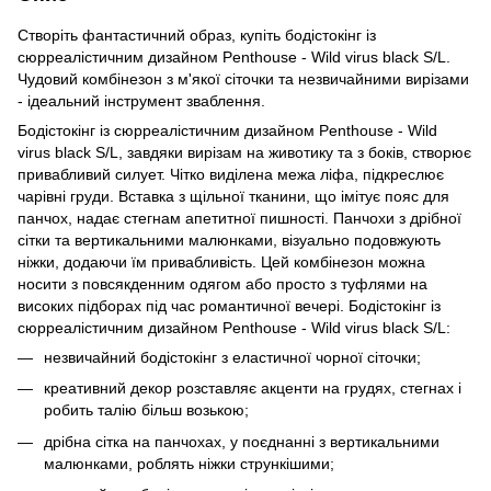
Створіть фантастичний образ, купіть бодістокінг із
сюрреалістичним дизайном Penthouse - Wild virus black S/L.
Чудовий комбінезон з м'якої сіточки та незвичайними вирізами
- ідеальний інструмент зваблення.
Бодістокінг із сюрреалістичним дизайном Penthouse - Wild
virus black S/L, завдяки вирізам на животику та з боків, створює
привабливий силует. Чітко виділена межа ліфа, підкреслює
чарівні груди. Вставка з щільної тканини, що імітує пояс для
панчох, надає стегнам апетитної пишності. Панчохи з дрібної
сітки та вертикальними малюнками, візуально подовжують
ніжки, додаючи їм привабливість. Цей комбінезон можна
носити з повсякденним одягом або просто з туфлями на
високих підборах під час романтичної вечері. Бодістокінг із
сюрреалістичним дизайном Penthouse - Wild virus black S/L:
незвичайний бодістокінг з еластичної чорної сіточки;
креативний декор розставляє акценти на грудях, стегнах і
робить талію більш возькою;
дрібна сітка на панчохах, у поєднанні з вертикальними
малюнками, роблять ніжки стрункішими;