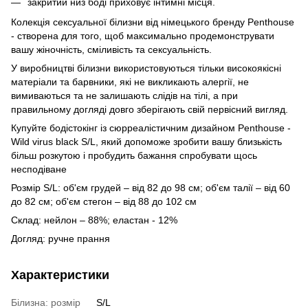
закритий низ боді приховує інтимні місця.
Колекція сексуальної білизни від німецького бренду Penthouse
- створена для того, щоб максимально продемонструвати
вашу жіночність, сміливість та сексуальність.
У виробництві білизни використовуються тільки високоякісні
матеріали та барвники, які не викликають алергії, не
вимиваються та не залишають слідів на тілі, а при
правильному догляді довго зберігають свій первісний вигляд.
Купуйте бодістокінг із сюрреалістичним дизайном Penthouse -
Wild virus black S/L, який допоможе зробити вашу близькість
більш розкутою і пробудить бажання спробувати щось
несподіване
Розмір S/L: об'єм грудей – від 82 до 98 см; об'єм талії – від 60
до 82 см; об'єм стегон – від 88 до 102 см
Склад: нейлон – 88%; еластан - 12%
Догляд: ручне прання
Характеристики
Білизна: розмір
S/L