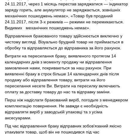
24.11.2017, через 1 місяць перестав заряджатися — індикатор
заряду горить, але акумулятор не заряджається, зовнішніх
механічних пошкоджень немає», «Товар був проданий
24.11.2017, після 3-х режимів — режими не перемикаються.
Видимих механічних пошкоджень немає».
Відправлення бракованого товару здійснюється виключно у
чистому вигляді. Візуально брудний товар не приймається в
обробку та відправляється до відправника за його рахунок.
Витрати на пересилання браку, виявленого протягом 14
календарних днів з моменту продажу чи відправлення
замовлення нами, покриваються за наш рахунок. При
виявленні браку в строк більше 14 календарних днів після
продажу або відправлення товару, витрати на його
пересилання несете Ви. Витрати на пересилку включають
оплату за доставку товару до нас та відправку заміни.
Перш ніж надіслати бракований виріб, погодьте з менеджером
комплектацію повернення. Не завжди є необхідність
відправляти виріб у заводській упаковці та з усіма
аксесуарами.
Під час відправлення браку відправник зобов'язаний якісно
упакувати товар, щоб він не пошкодився під час