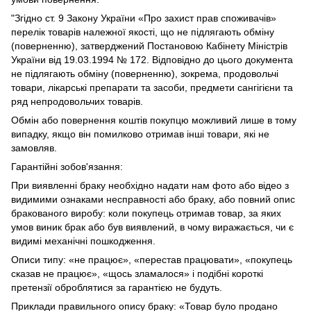
"Згідно ст. 9 Закону України «Про захист прав споживачів»
перелік товарів належної якості, що не підлягають обміну
(поверненню), затверджений Постановою Кабінету Міністрів
України від 19.03.1994 № 172. Відповідно до цього документа
не підлягають обміну (поверненню), зокрема, продовольчі
товари, лікарські препарати та засоби, предмети сангігієни та
ряд непродовольчих товарів.
Обмін або повернення коштів покупцю можливий лише в тому
випадку, якщо він помилково отримав інші товари, які не
замовляв.
Гарантійні зобов'язання:
При виявленні браку необхідно надати нам фото або відео з
видимими ознаками несправності або браку, або повний опис
бракованого виробу: коли покупець отримав товар, за яких
умов виник брак або був виявлений, в чому виражається, чи є
видимі механічні пошкодження.
Описи типу: «не працює», «перестав працювати», «покупець
сказав не працює», «щось зламалося» і подібні короткі
претензії оброблятися за гарантією не будуть.
Приклади правильного опису браку: «Товар було продано