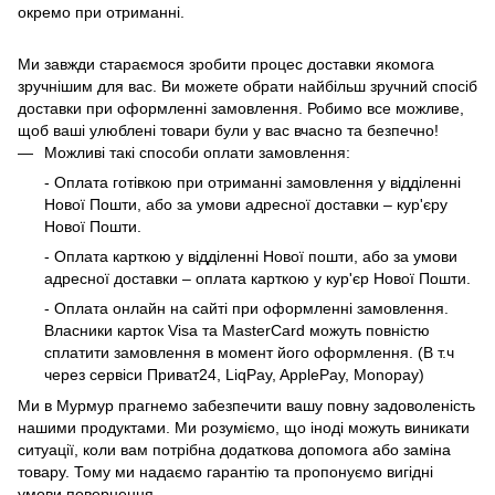
окремо при отриманні.
Ми завжди стараємося зробити процес доставки якомога
зручнішим для вас. Ви можете обрати найбільш зручний спосіб
доставки при оформленні замовлення. Робимо все можливе,
щоб ваші улюблені товари були у вас вчасно та безпечно!
Можливі такі способи оплати замовлення:
- Оплата готівкою при отриманні замовлення у відділенні
Нової Пошти, або за умови адресної доставки – кур'єру
Нової Пошти.
- Оплата карткою у відділенні Нової пошти, або за умови
адресної доставки – оплата карткою у кур'єр Нової Пошти.
- Оплата онлайн на сайті при оформленні замовлення.
Власники карток Visa та MasterCard можуть повністю
сплатити замовлення в момент його оформлення. (В т.ч
через сервіси Приват24, LiqPay, ApplePay, Monopay)
Ми в Мурмур прагнемо забезпечити вашу повну задоволеність
нашими продуктами. Ми розуміємо, що іноді можуть виникати
ситуації, коли вам потрібна додаткова допомога або заміна
товару. Тому ми надаємо гарантію та пропонуємо вигідні
умови повернення.