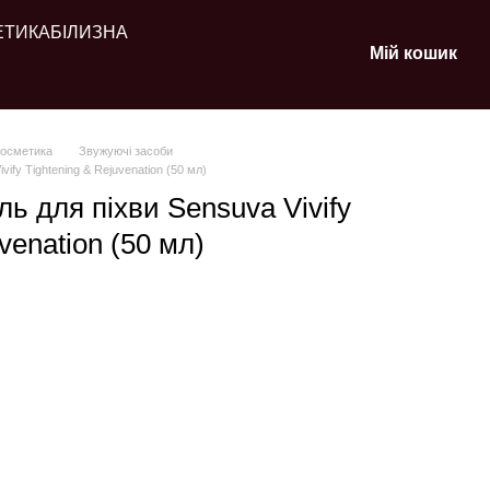
ЕТИКА
БІЛИЗНА
Мій кошик
косметика
Звужуючі засоби
ify Tightening & Rejuvenation (50 мл)
ь для піхви Sensuva Vivify
venation (50 мл)