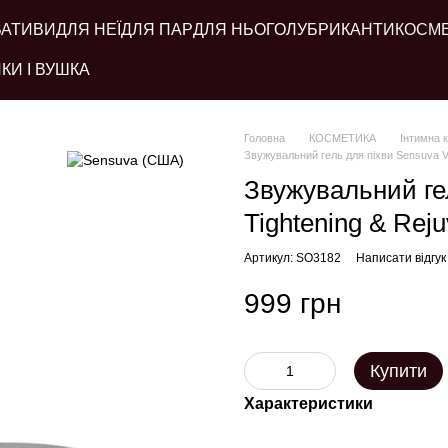
ВАТИВИ
ДЛЯ НЕЇ
ДЛЯ ПАР
ДЛЯ НЬОГО
ЛУБРИКАНТИ
КОСМ
КИ І ВУШКА
Головна
КОСМЕТИКА
Інтимна 
Звужувальний гель для піхви Sensuva Viv
Звужувальний гел
Tightening & Reju
Артикул: SO3182
Написати відгук
999 грн
Купити
Характеристики