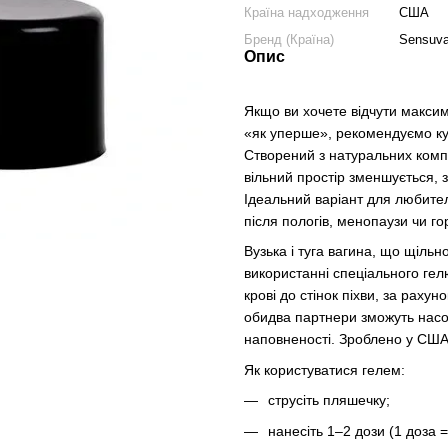
Країна надходження
США
Бренд (Країна)
Sensuv
Опис
Якщо ви хочете відчути макси
«як уперше», рекомендуємо куп
Створений з натуральних компо
вільний простір зменшується,
Ідеальний варіант для любителі
після пологів, менопаузи чи г
Вузька і туга вагина, що щіль
використанні спеціального гел
крові до стінок піхви, за раху
обидва партнери зможуть нас
наповненості. Зроблено у США
Як користуватися гелем:
струсіть пляшечку;
нанесіть 1–2 дози (1 доза 