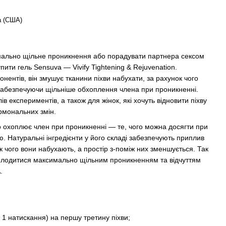
a (США)
мально щільне проникнення або порадувати партнера сексом
ити гель Sensuva — Vivify Tightening & Rejuvenation.
нентів, він змушує тканини піхви набухати, за рахунок чого
 забезпечуючи щільніше обхоплення члена при проникненні.
в експериментів, а також для жінок, які хочуть відновити піхву
ормональних змін.
но охоплює член при проникненні — те, чого можна досягти при
ю. Натуральні інгредієнти у його складі забезпечують приплив
нок чого вони набухають, а простір з-поміж них зменшується. Так
олодитися максимально щільним проникненням та відчуттям
.
= 1 натискання) на першу третину піхви;