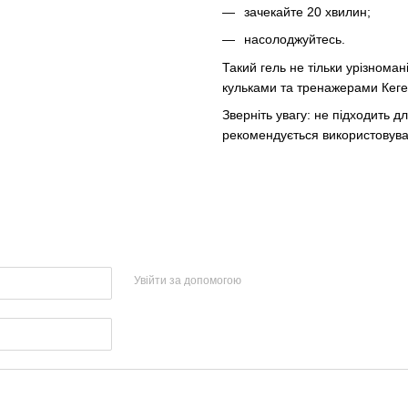
зачекайте 20 хвилин;
насолоджуйтесь.
Такий гель не тільки урізнома
кульками та тренажерами Кег
Зверніть увагу: не підходить 
рекомендується використовувати
Увійти за допомогою