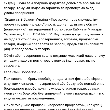
ситуації, коли вам потрібна додаткова допомога або заміна
товару. Тому ми надаємо гарантію та пропонуємо вигідні
умови повернення.
"Згідно ст. 9 Закону України «Про захист прав споживачів»
перелік товарів належної якості, що не підлягають обміну
(поверненню), затверджений Постановою Кабінету Міністрів
України від 19.03.1994 № 172. Відповідно до цього документа
не підлягають обміну (поверненню), зокрема, продовольчі
товари, лікарські препарати та засоби, предмети сангігієни та
ряд непродовольчих товарів.
Обмін або повернення коштів покупцю можливий лише в тому
випадку, якщо він помилково отримав інші товари, які не
замовляв.
Гарантійні зобов'язання:
При виявленні браку необхідно надати нам фото або відео з
видимими ознаками несправності або браку, або повний опис
бракованого виробу: коли покупець отримав товар, за яких
умов виник брак або був виявлений, в чому виражається, чи є
видимі механічні пошкодження.
Описи типу: «не працює», «перестав працювати», «покупець
сказав не працює», «щось зламалося» і подібні короткі