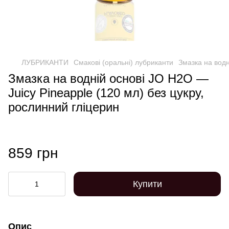
ЛУБРИКАНТИ
Смакові (оральні) лубриканти
Змазка на водн
Змазка на водній основі JO H2O —
Juicy Pineapple (120 мл) без цукру,
рослинний гліцерин
859 грн
Купити
Опис