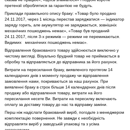
претензії оброблятися за гарантією не будуть.
Приклади правильного опису браку: «Товар було продано
24.11.2017, через 1 місяць перестав заряджатися — індикатор
заряду горить, але акумулятор не заряджається, зовнішніх
механічних пошкоджень немає», «Товар був проданий
24.11.2017, після 3-х режимів — режими не перемикаються.
Видимих механічних пошкоджень немає».
Відправлення бракованого товару здійснюється виключно у
чистому вигляді. Візуально брудний товар не приймається в
обробку та відправляється до відправника за його рахунок.
Витрати на пересилання браку, виявленого протягом 14
календарних днів з моменту продажу чи відправлення
замовлення нами, покриваються за наш рахунок. При
виявленні браку в строк більше 14 календарних днів після
продажу або відправлення товару, витрати на його
пересилання несете Ви. Витрати на пересилку включають
оплату за доставку товару до нас та відправку заміни.
Перш ніж надіслати бракований виріб, погодьте з менеджером
комплектацію повернення. Не завжди є необхідність
відправляти виріб у заводській упаковці та з усіма
аксесуарами.