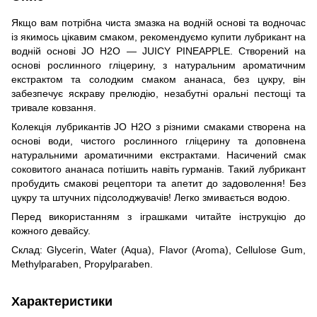
Якщо вам потрібна чиста змазка на водній основі та водночас
із якимось цікавим смаком, рекомендуємо купити лубрикант на
водній основі JO H2O — JUICY PINEAPPLE. Створений на
основі рослинного гліцерину, з натуральним ароматичним
екстрактом та солодким смаком ананаса, без цукру, він
забезпечує яскраву прелюдію, незабутні оральні пестощі та
тривале ковзання.
Колекція лубрикантів JO H2O з різними смаками створена на
основі води, чистого рослинного гліцерину та доповнена
натуральними ароматичними екстрактами. Насичений смак
соковитого ананаса потішить навіть гурманів. Такий лубрикант
пробудить смакові рецептори та апетит до задоволення! Без
цукру та штучних підсолоджувачів! Легко змивається водою.
Перед використанням з іграшками читайте інструкцію до
кожного девайсу.
Склад: Glycerin, Water (Aqua), Flavor (Aroma), Cellulose Gum,
Methylparaben, Propylparaben.
Характеристики