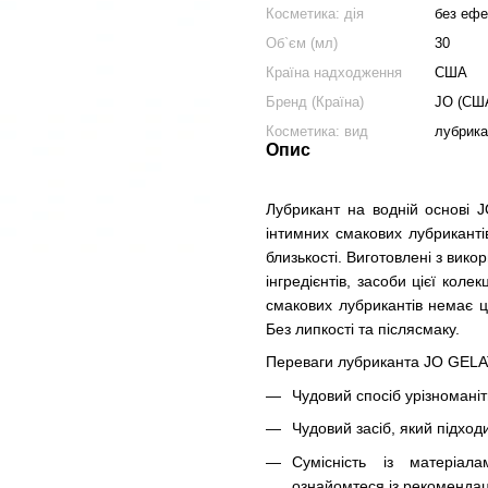
Косметика: дія
без ефе
Об`єм (мл)
30
Країна надходження
США
Бренд (Країна)
JO (СШ
Косметика: вид
лубрика
Опис
Лубрикант на водній основі
інтимних смакових лубриканті
близькості. Виготовлені з вико
інгредієнтів, засоби цієї кол
смакових лубрикантів немає ц
Без липкості та післясмаку.
Переваги лубриканта JO GEL
Чудовий спосіб урізноманіт
Чудовий засіб, який підходи
Сумісність із матеріал
ознайомтеся із рекомендац