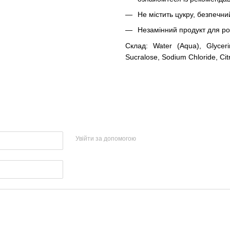
Не містить цукру, безпечни
Незамінний продукт для р
Склад: Water (Aqua), Glyceri
Sucralose, Sodium Chloride, Citr
Увійти за допомогою