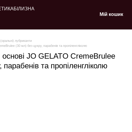
ЕТИКА
БІЛИЗНА
Мій кошик
 (оральні) лубриканти
eBrulee (30 мл) без цукру, парабенів та пропіленгліколю
й основі JO GELATO CremeBrulee
у, парабенів та пропіленгліколю