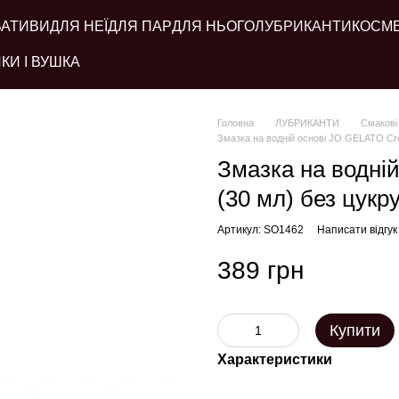
ВАТИВИ
ДЛЯ НЕЇ
ДЛЯ ПАР
ДЛЯ НЬОГО
ЛУБРИКАНТИ
КОСМ
КИ І ВУШКА
Головна
ЛУБРИКАНТИ
Смакові
Змазка на водній основі JO GELATO Crem
Змазка на водні
(30 мл) без цукр
Артикул: SO1462
Написати відгук
389 грн
Купити
Характеристики