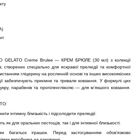
кту
А)
нт
 JO GELATO Creme Brulee — КРЕМ БРЮЛЕ (30 мл) з колекції
в, створених спеціально для яскравої прелюдії та комфортної
ристанням гліцерину на рослинній основі та інших високоякісних
екції забезпечують приємне та тривале ковзання. У формулі цих
укру, парабенів та пропіленгліколю — для м’якшого ковзання.
ATO:
нити інтимну близькість і підсолодити прелюдії.
ть як для оральних пестощів, так і для інтимної близькості.
ами багатьох іграшок. Перед застосуванням обов’язково
іями виробника на пакованні.