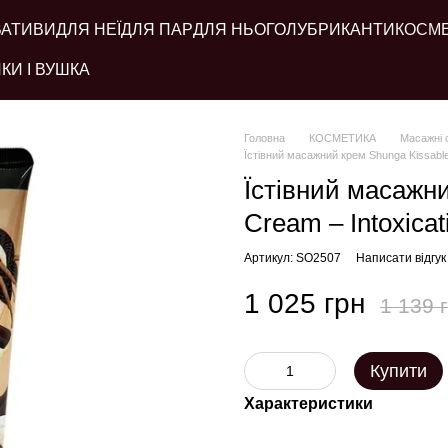
ВАТИВИ
ДЛЯ НЕЇ
ДЛЯ ПАР
ДЛЯ НЬОГО
ЛУБРИКАНТИ
КОСМ
КИ І ВУШКА
Головна
КОСМЕТИКА
Масажні о
Їстівний масажний крем Shunga Kissable
Їстівний масажн
Cream – Intoxicat
Артикул: SO2507
Написати відгук
1 025 грн
1 139 
Купити
Характеристики