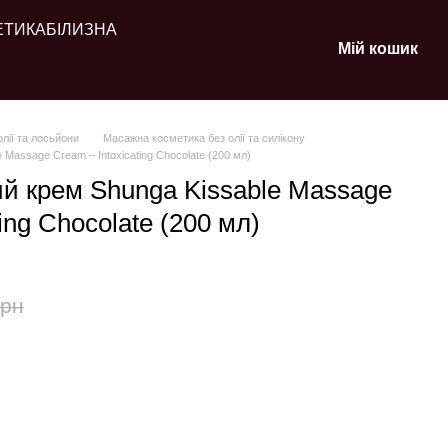
ЕТИКА
БІЛИЗНА
Мій кошик
лії та лосьйони
Масажна косметика без олії та силікону
 Massage Cream – Intoxicating Chocolate (200 мл)
ий крем Shunga Kissable Massage
ing Chocolate (200 мл)
грн