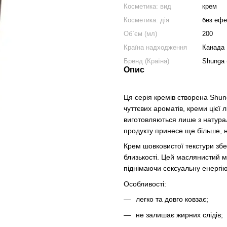
Косметика: вид
крем
Косметика: дія
без ефе
Об`єм (мл)
200
Країна надходження
Канада
Бренд (Країна)
Shunga 
Опис
Ця серія кремів створена Shun
чуттєвих ароматів, креми цієї
виготовляються лише з натура
продукту принесе ще більше, н
Крем шовковистої текстури збер
близькості. Цей маслянистий м
піднімаючи сексуальну енергі
Особливості:
легко та довго ковзає;
не залишає жирних слідів;