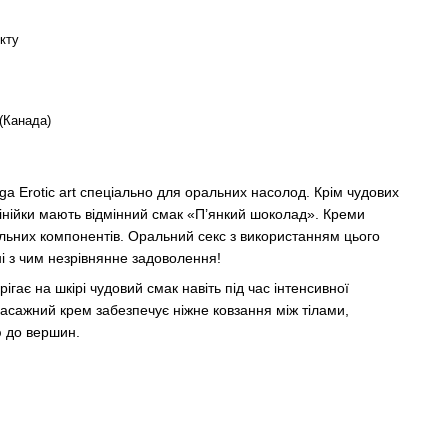
кту
(Канада)
ga Erotic art спеціально для оральних насолод. Крім чудових
 лінійки мають відмінний смак «П’янкий шоколад». Креми
льних компонентів. Оральний секс з використанням цього
і з чим незрівнянне задоволення!
ігає на шкірі чудовий смак навіть під час інтенсивної
асажний крем забезпечує ніжне ковзання між тілами,
ю до вершин.