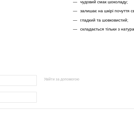
чудовий смак шоколаду;
залишає на шкірі почуття св
гладкий та шовковистий;
складається тільки з натура
Увійти за допомогою