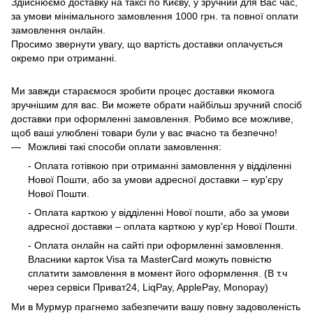
Здійснюємо доставку на таксі по Києву, у зручний для Вас час,
за умови мінімального замовлення 1000 грн. та повної оплати
замовлення онлайн.
Просимо звернути увагу, що вартість доставки оплачується
окремо при отриманні.
Ми завжди стараємося зробити процес доставки якомога
зручнішим для вас. Ви можете обрати найбільш зручний спосіб
доставки при оформленні замовлення. Робимо все можливе,
щоб ваші улюблені товари були у вас вчасно та безпечно!
Можливі такі способи оплати замовлення:
- Оплата готівкою при отриманні замовлення у відділенні
Нової Пошти, або за умови адресної доставки – кур'єру
Нової Пошти.
- Оплата карткою у відділенні Нової пошти, або за умови
адресної доставки – оплата карткою у кур'єр Нової Пошти.
- Оплата онлайн на сайті при оформленні замовлення.
Власники карток Visa та MasterCard можуть повністю
сплатити замовлення в момент його оформлення. (В т.ч
через сервіси Приват24, LiqPay, ApplePay, Monopay)
Ми в Мурмур прагнемо забезпечити вашу повну задоволеність