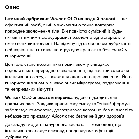
Опис
Інтимний лубрикант Wo-sex OLO на водній основі
— це
ефективний засіб, який максимально точно повторює
природне зволоження тіла. Він повністю сумісний із будь-
якими інтимними аксесуарами, незалежно від матеріалу, з
якого вони виготовлені. На відміну від силіконових лубрикантів,
цей варіант не впливає на структуру іграшок та безпечний у
використанні.
Цей гель стане незамінним помічником у випадках
недостатнього природного зволоження, під час тривалого чи
інтенсивного сексу, а також для анального проникнення. Його
використання значно знижує ризик мікротравм, подразнення
та неприємних відчуттів.
Wo-sex OLO зі смаком персика
чудово підходить для
оральних ласк. Завдяки приємному смаку та їстівній формулі
забезпечує комфортне, довготривале ковзання без липкості та
небажаного присмаку. Абсолютно безпечний для здоров’я.
До складу входить гіалуронова кислота — компонент, що
інтенсивно зволожує слизову, продовжуючи ефект дії
лубриканту.