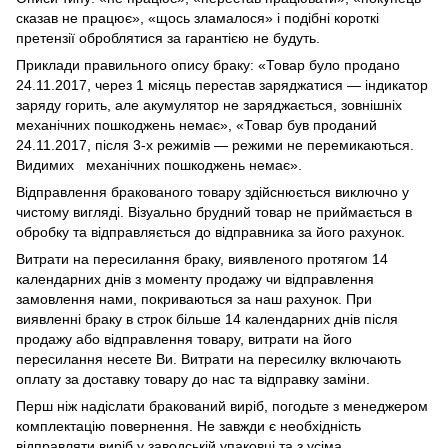
сказав не працює», «щось зламалося» і подібні короткі
претензії оброблятися за гарантією не будуть.
Приклади правильного опису браку: «Товар було продано
24.11.2017, через 1 місяць перестав заряджатися — індикатор
заряду горить, але акумулятор не заряджається, зовнішніх
механічних пошкоджень немає», «Товар був проданий
24.11.2017, після 3-х режимів — режими не перемикаються.
Видимих механічних пошкоджень немає».
Відправлення бракованого товару здійснюється виключно у
чистому вигляді. Візуально брудний товар не приймається в
обробку та відправляється до відправника за його рахунок.
Витрати на пересилання браку, виявленого протягом 14
календарних днів з моменту продажу чи відправлення
замовлення нами, покриваються за наш рахунок. При
виявленні браку в строк більше 14 календарних днів після
продажу або відправлення товару, витрати на його
пересилання несете Ви. Витрати на пересилку включають
оплату за доставку товару до нас та відправку заміни.
Перш ніж надіслати бракований виріб, погодьте з менеджером
комплектацію повернення. Не завжди є необхідність
відправляти виріб у заводській упаковці та з усіма