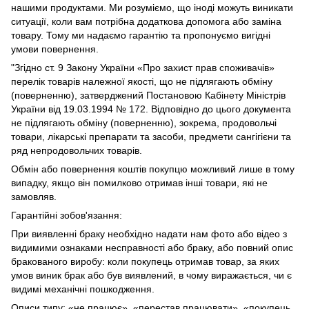
нашими продуктами. Ми розуміємо, що іноді можуть виникати
ситуації, коли вам потрібна додаткова допомога або заміна
товару. Тому ми надаємо гарантію та пропонуємо вигідні
умови повернення.
"Згідно ст. 9 Закону України «Про захист прав споживачів»
перелік товарів належної якості, що не підлягають обміну
(поверненню), затверджений Постановою Кабінету Міністрів
України від 19.03.1994 № 172. Відповідно до цього документа
не підлягають обміну (поверненню), зокрема, продовольчі
товари, лікарські препарати та засоби, предмети сангігієни та
ряд непродовольчих товарів.
Обмін або повернення коштів покупцю можливий лише в тому
випадку, якщо він помилково отримав інші товари, які не
замовляв.
Гарантійні зобов'язання:
При виявленні браку необхідно надати нам фото або відео з
видимими ознаками несправності або браку, або повний опис
бракованого виробу: коли покупець отримав товар, за яких
умов виник брак або був виявлений, в чому виражається, чи є
видимі механічні пошкодження.
Описи типу: «не працює», «перестав працювати», «покупець