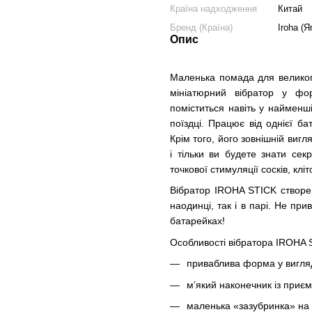
Країна надходження
Китай
Бренд (Країна)
Iroha (Я
Опис
Маленька помада для велико
мініатюрний вібратор у фо
поміститься навіть у найменш
поїздці. Працює від однієї б
Крім того, його зовнішній виг
і тільки ви будете знати сек
точкової стимуляції сосків, клі
Вібратор IROHA STICK створе
наодинці, так і в парі. Не пр
батарейках!
Особливості вібратора IROHA 
приваблива форма у вигля
м’який наконечник із приєм
маленька «зазубринка» на к