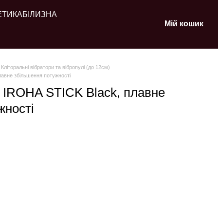
ЕТИКА
БІЛИЗНА
Мій кошик
Кліторальні вібратори та вібропулі (до 12см)
лавне збільшення потужності
 IROHA STICK Black, плавне
жності