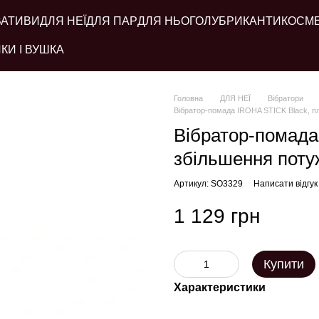
ВАТИВИ
ДЛЯ НЕЇ
ДЛЯ ПАР
ДЛЯ НЬОГО
ЛУБРИКАНТИ
КОСМ
КИ І ВУШКА
Головна
ДЛЯ НЕЇ
Вібратори
Вібратор-помада IROHA STICK Black, п
Вібратор-помада
збільшення поту
Артикул: SO3329
Написати відгук
1 129 грн
Купити
Характеристики