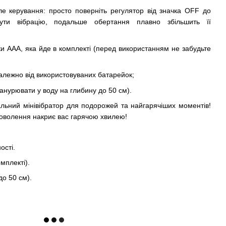
іле керування: просто поверніть регулятор від значка OFF до
ути вібрацію, подальше обертання плавно збільшить її
ки ААА, яка йде в комплекті (перед використанням не забудьте
залежно від використовуваних батарейок;
нурювати у воду на глибину до 50 см).
льний мінівібратор для подорожей та найгарячіших моментів!
доволення накриє вас гарячою хвилею!
ості.
мплекті).
о 50 см).