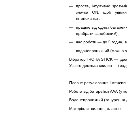
просте, інтуїтивно зрозум
значка ON, щоб увімкн
інтенсивність;
працює від однієї батарей
прибрати запобіжник!);
час роботи — до 5 годин, 
водонепроникний (можна за
Вібратор IROHA STICK — ідеа
Усього декілька хвилин — і за
Плавне регулювання інтенсивн
Робота від батарейки ААА (у ко
Водонепроникний (занурення д
Матеріали: силікон, пластик.