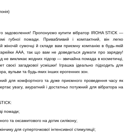
понія)
го задоволення! Пропонуємо купити вібратор IROHA STICK —
рмі губної помади. Привабливий і компактний, він легко
ій жіночій сумочці й складе вам приємну компанію в будь-якій
атарейки ААА, так що вам не доведеться думати про зарядку!
ляд не викликає жодних підозр — звичайна помада в косметичці,
рет своєї загадкової усмішки! Іграшка ідеально підходить для
тора, вульви та будь-яких інших ерогенних зон.
ний для комфортного та дуже приємного проведення часу як
ивертає увагу, акуратний і достатньо потужний для вібратора на
STICK:
ді помади;
ного та оксамитового на дотик силікону;
інчику для суперточкової інтенсивної стимуляції;