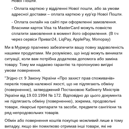
Нової Пошти.
- Оплата карткою у відділенні Нової пошти, або за умови
адресної доставки – оплата карткою у кур'єр Нової Пошти.
- Оплата онлайн на сайті при оформленні замовлення.
Власники карток Visa та MasterCard можуть повністю
сплатити замовлення в момент його оформлення. (В т.ч
через сервіси Приват24, LiqPay, ApplePay, Monopay)
Ми в Мурмур прагнемо забезпечити вашу повну задоволеність
нашими продуктами. Ми розуміємо, що іноді можуть виникати
ситуації, коли вам потрібна додаткова допомога або заміна
товару. Тому ми надаємо гарантію та пропонуємо вигідні
умови повернення.
"Згідно ст. 9 Закону України «Про захист прав споживачів»
перелік товарів належної якості, що не підлягають обміну
(поверненню), затверджений Постановою Кабінету Міністрів
України від 19.03.1994 № 172. Відповідно до цього документа
не підлягають обміну (поверненню), зокрема, продовольчі
товари, лікарські препарати та засоби, предмети сангігієни та
ряд непродовольчих товарів.
Обмін або повернення коштів покупцю можливий лише в тому
випадку, якщо він помилково отримав інші товари, які не