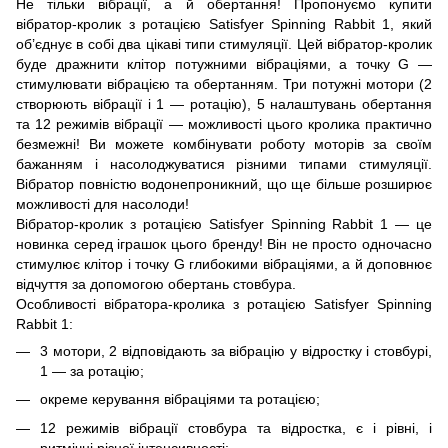
Не тільки вібрації, а й обертання! Пропонуємо купити
вібратор-кролик з ротацією Satisfyer Spinning Rabbit 1, який
об’єднує в собі два цікаві типи стимуляції. Цей вібратор-кролик
буде дражнити клітор потужними вібраціями, а точку G —
стимулювати вібрацією та обертанням. Три потужні мотори (2
створюють вібрації і 1 — ротацію), 5 налаштувань обертання
та 12 режимів вібрації — можливості цього кролика практично
безмежні! Ви можете комбінувати роботу моторів за своїм
бажанням і насолоджуватися різними типами стимуляції.
Вібратор повністю водонепроникний, що ще більше розширює
можливості для насолоди!
Вібратор-кролик з ротацією Satisfyer Spinning Rabbit 1 — це
новинка серед іграшок цього бренду! Він не просто одночасно
стимулює клітор і точку G глибокими вібраціями, а й доповнює
відчуття за допомогою обертань стовбура.
Особливості вібратора-кролика з ротацією Satisfyer Spinning
Rabbit 1:
3 мотори, 2 відповідають за вібрацію у відростку і стовбурі,
1 — за ротацію;
окреме керування вібраціями та ротацією;
12 режимів вібрації стовбура та відростка, є і рівні, і
ритмічні різної інтенсивності;