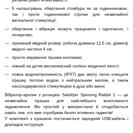
5 налаштувань обертання стовбура як за годинниковою,
так і проти годинникової стрілки для незвичайної
вагінальної стимуляції;
обертання і вібрація можуть працювати і одночасно, і
почергово;
приємний ввідний розмір: робоча довжина 12,5 см, діаметр
ввідної частини 4 см;
просте керування трьома кнопками;
ніжний на дотик високоякісний силікон медичної якості;
повна водонепроникність (IPX7) дає змогу легко очищати
іграшку теплою водою з нейтральним милом, а також
насолоджуватися стимуляцією в душі або ванні.
Вібратор-кролик з ротацією Satisfyer Spinning Rabbit 1 — це
незвичайна іграшка для найглибшого всеосяжного
задоволення. Він простий у використанні й сподобається
навіть тим, хто вже спробував безліч інтимних гаджетів!
У комплекті з іграшкою постачається зарядний USB-кабель і
докладна інструкція.