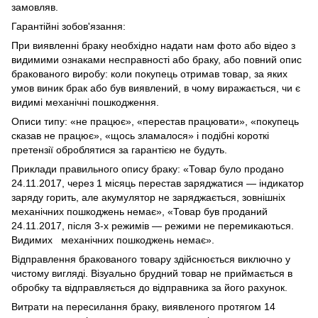
замовляв.
Гарантійні зобов'язання:
При виявленні браку необхідно надати нам фото або відео з
видимими ознаками несправності або браку, або повний опис
бракованого виробу: коли покупець отримав товар, за яких
умов виник брак або був виявлений, в чому виражається, чи є
видимі механічні пошкодження.
Описи типу: «не працює», «перестав працювати», «покупець
сказав не працює», «щось зламалося» і подібні короткі
претензії оброблятися за гарантією не будуть.
Приклади правильного опису браку: «Товар було продано
24.11.2017, через 1 місяць перестав заряджатися — індикатор
заряду горить, але акумулятор не заряджається, зовнішніх
механічних пошкоджень немає», «Товар був проданий
24.11.2017, після 3-х режимів — режими не перемикаються.
Видимих механічних пошкоджень немає».
Відправлення бракованого товару здійснюється виключно у
чистому вигляді. Візуально брудний товар не приймається в
обробку та відправляється до відправника за його рахунок.
Витрати на пересилання браку, виявленого протягом 14