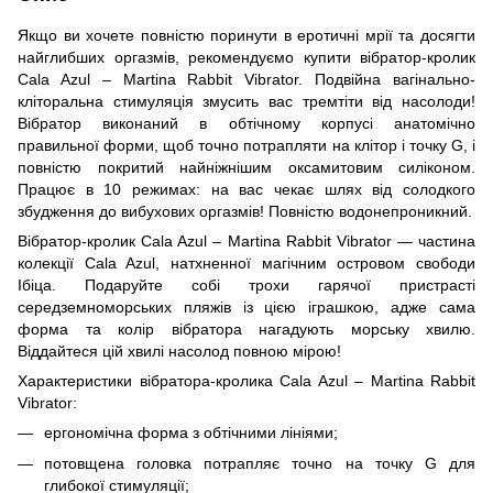
Якщо ви хочете повністю поринути в еротичні мрії та досягти
найглибших оргазмів, рекомендуємо купити вібратор-кролик
Cala Azul – Martina Rabbit Vibrator. Подвійна вагінально-
кліторальна стимуляція змусить вас тремтіти від насолоди!
Вібратор виконаний в обтічному корпусі анатомічно
правильної форми, щоб точно потрапляти на клітор і точку G, і
повністю покритий найніжнішим оксамитовим силіконом.
Працює в 10 режимах: на вас чекає шлях від солодкого
збудження до вибухових оргазмів! Повністю водонепроникний.
Вібратор-кролик Cala Azul – Martina Rabbit Vibrator — частина
колекції Cala Azul, натхненної магічним островом свободи
Ібіца. Подаруйте собі трохи гарячої пристрасті
середземноморських пляжів із цією іграшкою, адже сама
форма та колір вібратора нагадують морську хвилю.
Віддайтеся цій хвилі насолод повною мірою!
Характеристики вібратора-кролика Cala Azul – Martina Rabbit
Vibrator:
ергономічна форма з обтічними лініями;
потовщена головка потрапляє точно на точку G для
глибокої стимуляції;