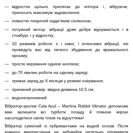
відросток щільно прилягає до клітора і, вібруючи,
приносить максимум задоволення;
повністю покритий надм’яким силіконом;
потужний мотор: вібрації дуже добре відчуваються і в
стовбурі, і у відростку;
10 режимів роботи: є і ніжні, і інтенсивні вібрації, які
проведуть вас від легкого збудження до вражального
оргазму;
просте керування однією кнопкою;
до 70 хвилин роботи на одному заряді;
тримає заряд до 6 місяців у режимі очікування;
приємний розмір: ввідна довжина 10,5 см;
водонепроникний.
Вібратор-кролик Cala Azul – Martina Rabbit Vibrator допоможе
вам залишити всі турботи позаду й повною мірою
насолодитися своїм тілом та відчуттями!
Вібратор сумісний із лубрикантами на водній основі. Після
кожного використання не забувайте ретельно промивати