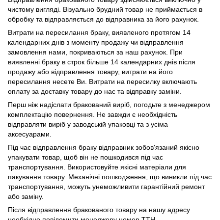
чистому вигляді. Візуально брудний товар не приймається в
обробку та відправляється до відправника за його рахунок.
Витрати на пересилання браку, виявленого протягом 14
календарних днів з моменту продажу чи відправлення
замовлення нами, покриваються за наш рахунок. При
виявленні браку в строк більше 14 календарних днів після
продажу або відправлення товару, витрати на його
пересилання несете Ви. Витрати на пересилку включають
оплату за доставку товару до нас та відправку заміни.
Перш ніж надіслати бракований виріб, погодьте з менеджером
комплектацію повернення. Не завжди є необхідність
відправляти виріб у заводській упаковці та з усіма
аксесуарами.
Під час відправлення браку відправник зобов'язаний якісно
упакувати товар, щоб він не пошкодився під час
транспортування. Використовуйте якісні матеріали для
пакування товару. Механічні пошкодження, що виникли під час
транспортування, можуть унеможливити гарантійний ремонт
або заміну.
Після відправлення бракованого товару на нашу адресу
необхідно повідомити менеджеру номер ТТН.