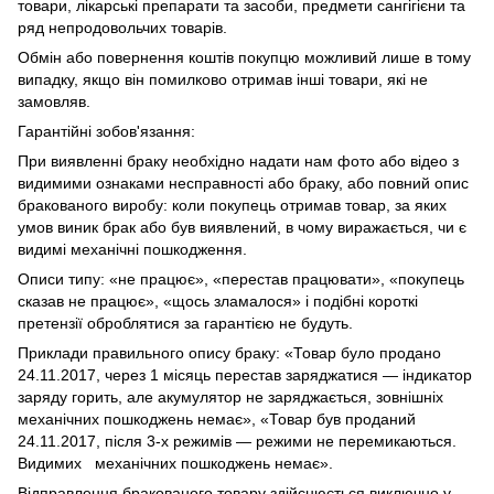
товари, лікарські препарати та засоби, предмети сангігієни та
ряд непродовольчих товарів.
Обмін або повернення коштів покупцю можливий лише в тому
випадку, якщо він помилково отримав інші товари, які не
замовляв.
Гарантійні зобов'язання:
При виявленні браку необхідно надати нам фото або відео з
видимими ознаками несправності або браку, або повний опис
бракованого виробу: коли покупець отримав товар, за яких
умов виник брак або був виявлений, в чому виражається, чи є
видимі механічні пошкодження.
Описи типу: «не працює», «перестав працювати», «покупець
сказав не працює», «щось зламалося» і подібні короткі
претензії оброблятися за гарантією не будуть.
Приклади правильного опису браку: «Товар було продано
24.11.2017, через 1 місяць перестав заряджатися — індикатор
заряду горить, але акумулятор не заряджається, зовнішніх
механічних пошкоджень немає», «Товар був проданий
24.11.2017, після 3-х режимів — режими не перемикаються.
Видимих механічних пошкоджень немає».
Відправлення бракованого товару здійснюється виключно у