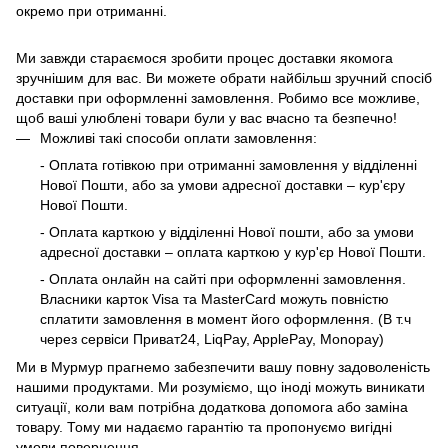
окремо при отриманні.
Ми завжди стараємося зробити процес доставки якомога
зручнішим для вас. Ви можете обрати найбільш зручний спосіб
доставки при оформленні замовлення. Робимо все можливе,
щоб ваші улюблені товари були у вас вчасно та безпечно!
Можливі такі способи оплати замовлення:
- Оплата готівкою при отриманні замовлення у відділенні
Нової Пошти, або за умови адресної доставки – кур'єру
Нової Пошти.
- Оплата карткою у відділенні Нової пошти, або за умови
адресної доставки – оплата карткою у кур'єр Нової Пошти.
- Оплата онлайн на сайті при оформленні замовлення.
Власники карток Visa та MasterCard можуть повністю
сплатити замовлення в момент його оформлення. (В т.ч
через сервіси Приват24, LiqPay, ApplePay, Monopay)
Ми в Мурмур прагнемо забезпечити вашу повну задоволеність
нашими продуктами. Ми розуміємо, що іноді можуть виникати
ситуації, коли вам потрібна додаткова допомога або заміна
товару. Тому ми надаємо гарантію та пропонуємо вигідні
умови повернення.