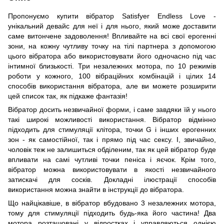
Пропонуємо купити вібратор Satisfyer Endless Love -
унікальний девайс для неї і для нього, який може доставити
саме витончене задоволення! Впливайте на всі свої ерогенні
зони, на кожну чутливу точку на тілі партнера з допомогою
цього вібратора або використовувати його одночасно під час
інтимної близькості. Три незалежних мотора, по 10 режимів
роботи у кожного, 100 вібраційних комбінацій і цілих 14
способів використання вібратора, але ви можете розширити
цей список так, як підкаже фантазія!
Вібратор досить незвичайної форми, і саме завдяки їй у нього
такі широкі можливості використання. Вібратор відмінно
підходить для стимуляції клітора, точки G і інших ерогенних
зон - як самостійної, так і прямо під час сексу. І, звичайно,
чоловік теж не залишиться обділеним, так як цей вібратор буде
впливати на самі чутливі точки пеніса і яєчок. Крім того,
вібратор можна використовувати в якості незвичайного
затискачі для сосків. Докладні ілюстрації способів
використання можна знайти в інструкції до вібратора.
Що найцікавіше, в вібратор вбудовано 3 незалежних мотора,
тому для стимуляції підходить будь-яка його частина! Два
мотора розташовані у відростках і управляються однією