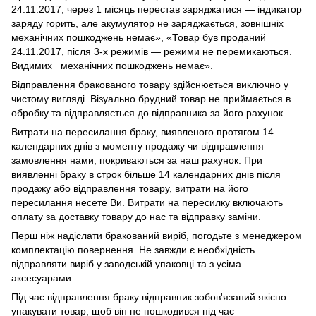
24.11.2017, через 1 місяць перестав заряджатися — індикатор
заряду горить, але акумулятор не заряджається, зовнішніх
механічних пошкоджень немає», «Товар був проданий
24.11.2017, після 3-х режимів — режими не перемикаються.
Видимих механічних пошкоджень немає».
Відправлення бракованого товару здійснюється виключно у
чистому вигляді. Візуально брудний товар не приймається в
обробку та відправляється до відправника за його рахунок.
Витрати на пересилання браку, виявленого протягом 14
календарних днів з моменту продажу чи відправлення
замовлення нами, покриваються за наш рахунок. При
виявленні браку в строк більше 14 календарних днів після
продажу або відправлення товару, витрати на його
пересилання несете Ви. Витрати на пересилку включають
оплату за доставку товару до нас та відправку заміни.
Перш ніж надіслати бракований виріб, погодьте з менеджером
комплектацію повернення. Не завжди є необхідність
відправляти виріб у заводській упаковці та з усіма
аксесуарами.
Під час відправлення браку відправник зобов'язаний якісно
упакувати товар, щоб він не пошкодився під час