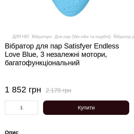
ДЛЯ НЕЇ
Вібратори
Для пар (We-vibe та подібні)
Вібратор 
Вібратор для пар Satisfyer Endless
Love Blue, 3 незалежні мотори,
багатофункціональний
1 852 грн
2 179 грн
Купити
Опис