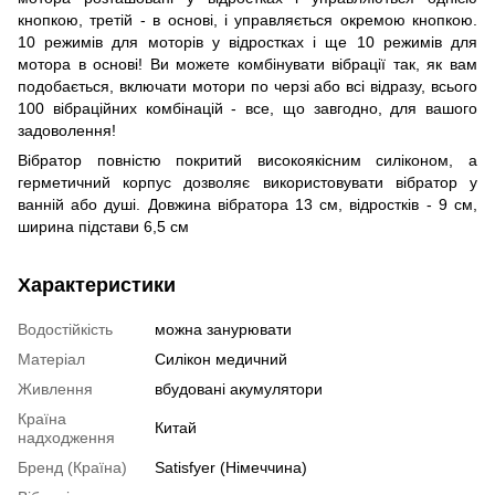
кнопкою, третій - в основі, і управляється окремою кнопкою.
10 режимів для моторів у відростках і ще 10 режимів для
мотора в основі! Ви можете комбінувати вібрації так, як вам
подобається, включати мотори по черзі або всі відразу, всього
100 вібраційних комбінацій - все, що завгодно, для вашого
задоволення!
Вібратор повністю покритий високоякісним силіконом, а
герметичний корпус дозволяє використовувати вібратор у
ванній або душі. Довжина вібратора 13 см, відростків - 9 см,
ширина підстави 6,5 см
Характеристики
Водостійкість
можна занурювати
Матеріал
Силікон медичний
Живлення
вбудовані акумулятори
Країна
Китай
надходження
Бренд (Країна)
Satisfyer (Німеччина)