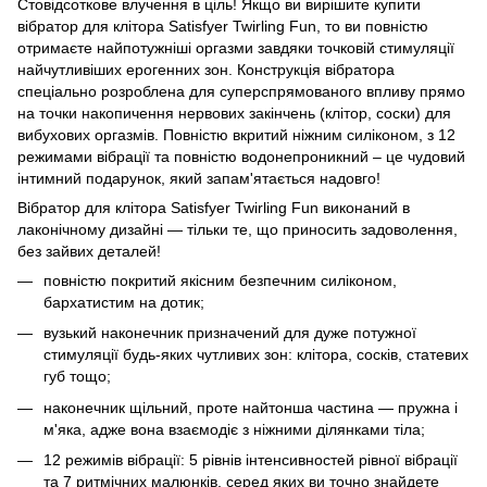
Стовідсоткове влучення в ціль! Якщо ви вирішите купити
вібратор для клітора Satisfyer Twirling Fun, то ви повністю
отримаєте найпотужніші оргазми завдяки точковій стимуляції
найчутливіших ерогенних зон. Конструкція вібратора
спеціально розроблена для суперспрямованого впливу прямо
на точки накопичення нервових закінчень (клітор, соски) для
вибухових оргазмів. Повністю вкритий ніжним силіконом, з 12
режимами вібрації та повністю водонепроникний – це чудовий
інтимний подарунок, який запам'ятається надовго!
Вібратор для клітора Satisfyer Twirling Fun виконаний в
лаконічному дизайні — тільки те, що приносить задоволення,
без зайвих деталей!
повністю покритий якісним безпечним силіконом,
бархатистим на дотик;
вузький наконечник призначений для дуже потужної
стимуляції будь-яких чутливих зон: клітора, сосків, статевих
губ тощо;
наконечник щільний, проте найтонша частина — пружна і
м'яка, адже вона взаємодіє з ніжними ділянками тіла;
12 режимів вібрації: 5 рівнів інтенсивностей рівної вібрації
та 7 ритмічних малюнків, серед яких ви точно знайдете