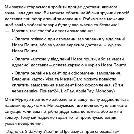
Ми завжди стараємося зробити процес доставки якомога
зручнішим для вас. Ви можете обрати найбільш зручний спосіб
доставки при оформленні замовлення. Робимо все можливе,
щоб ваші улюблені товари були у вас вчасно та безпечно!
Можливі такі способи оплати замовлення:
- Оплата готівкою при отриманні замовлення у відділенні
Нової Пошти, або за умови адресної доставки – кур'єру
Нової Пошти.
- Оплата карткою у відділенні Нової пошти, або за умови
адресної доставки – оплата карткою у кур'єр Нової Пошти.
- Оплата онлайн на сайті при оформленні замовлення.
Власники карток Visa та MasterCard можуть повністю
сплатити замовлення в момент його оформлення. (В т.ч
через сервіси Приват24, LiqPay, ApplePay, Monopay)
Ми в Мурмур прагнемо забезпечити вашу повну задоволеність
нашими продуктами. Ми розуміємо, що іноді можуть виникати
ситуації, коли вам потрібна додаткова допомога або заміна
товару. Тому ми надаємо гарантію та пропонуємо вигідні
умови повернення.
"Згідно ст. 9 Закону України «Про захист прав споживачів»