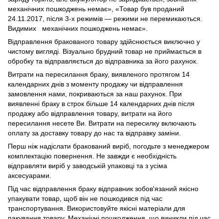
механічних пошкоджень немає», «Товар був проданий
24.11.2017, після 3-х режимів — режими не перемикаються.
Видимих механічних пошкоджень немає».
Відправлення бракованого товару здійснюється виключно у
чистому вигляді. Візуально брудний товар не приймається в
обробку та відправляється до відправника за його рахунок.
Витрати на пересилання браку, виявленого протягом 14
календарних днів з моменту продажу чи відправлення
замовлення нами, покриваються за наш рахунок. При
виявленні браку в строк більше 14 календарних днів після
продажу або відправлення товару, витрати на його
пересилання несете Ви. Витрати на пересилку включають
оплату за доставку товару до нас та відправку заміни.
Перш ніж надіслати бракований виріб, погодьте з менеджером
комплектацію повернення. Не завжди є необхідність
відправляти виріб у заводській упаковці та з усіма
аксесуарами.
Під час відправлення браку відправник зобов'язаний якісно
упакувати товар, щоб він не пошкодився під час
транспортування. Використовуйте якісні матеріали для
пакування товару. Механічні пошкодження, що виникли під час