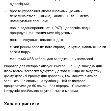
відповідний;
просте управління двома кнопками (режими
перемикаються циклічно), кнопки "+" та "-" легко
намацуються пальцем;
повна водонепроникність (IPX7) - доповніть водні
процедури фантастичними відчуттями!
легко очищується теплою водою;
тихий режим роботи: його справді не чутно, навіть якщо ви
зовсім поруч!
магнітний USB-кабель для заряджання у комплекті.
Вібратор для клітора Satisfyer Twirling Fun – це знахідка для
любительок яскравих відчуттів! До того ж, ніщо не видасть у
цьому девайсі іграшку для дорослих, і ви можете сміливо
залишати її в спальні на тумбочці. Цей сатисфаєр
працюватиме до 60 хвилин без перерви! У комплекті
інструкція російською та українською мовами.
Характеристики