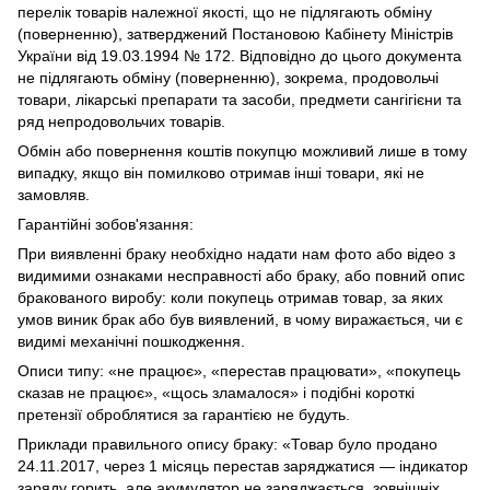
перелік товарів належної якості, що не підлягають обміну
(поверненню), затверджений Постановою Кабінету Міністрів
України від 19.03.1994 № 172. Відповідно до цього документа
не підлягають обміну (поверненню), зокрема, продовольчі
товари, лікарські препарати та засоби, предмети сангігієни та
ряд непродовольчих товарів.
Обмін або повернення коштів покупцю можливий лише в тому
випадку, якщо він помилково отримав інші товари, які не
замовляв.
Гарантійні зобов'язання:
При виявленні браку необхідно надати нам фото або відео з
видимими ознаками несправності або браку, або повний опис
бракованого виробу: коли покупець отримав товар, за яких
умов виник брак або був виявлений, в чому виражається, чи є
видимі механічні пошкодження.
Описи типу: «не працює», «перестав працювати», «покупець
сказав не працює», «щось зламалося» і подібні короткі
претензії оброблятися за гарантією не будуть.
Приклади правильного опису браку: «Товар було продано
24.11.2017, через 1 місяць перестав заряджатися — індикатор
заряду горить, але акумулятор не заряджається, зовнішніх