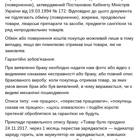
(поверненню), затверджений Постановою Кабінету Міністрів
України від 19.03.1994 № 172. Відповідно до цього документа
не підлягають обміну (поверненню), зокрема, продовольчі
товари, лікарські препарати та засоби, предмети сангігієни та
ряд непродовольчих товарів.
Обмін або повернення коштів покупцю можливий лише в тому
випадку, якщо він помилково отримав інші товари, які не
замовляв.
Гарантійні зобов'язання:
При виявленні браку необхідно надати нам фото або відео з
видимими ознаками несправності або браку, або повний опис
бракованого виробу: коли покупець отримав товар, за яких
умов виник брак або був виявлений, в чому виражається, чи є
видимі механічні пошкодження.
Описи типу: «не працює», «перестав працювати», «покупець
сказав не працює», «щось зламалося» і подібні короткі
претензії оброблятися за гарантією не будуть.
Приклади правильного опису браку: «Товар було продано
24.11.2017, через 1 місяць перестав заряджатися — індикатор
заряду горить, але акумулятор не заряджається, зовнішніх