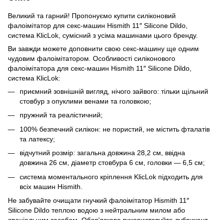
Великий та гарний! Пропонуємо купити силіконовий
фалоімітатор для секс-машин Hismith 11″ Silicone Dildo,
система KlicLok, сумісний з усіма машинами цього бренду.
Ви завжди можете доповнити свою секс-машину ще одним
чудовим фалоімітатором. Особливості силіконового
фалоімітатора для секс-машин Hismith 11″ Silicone Dildo,
система KlicLok:
приємний зовнішній вигляд, нічого зайвого: тільки щільний
стовбур з опуклими венами та головкою;
пружний та реалістичний;
100% безпечний силікон: не пористий, не містить фталатів
та латексу;
відчутний розмір: загальна довжина 28,2 см, ввідна
довжина 26 см, діаметр стовбура 6 см, головки — 6,5 см;
система моментального кріплення KlicLok підходить для
всіх машин Hismith.
Не забувайте очищати гнучкий фалоімітатор Hismith 11″
Silicone Dildo теплою водою з нейтральним милом або
спеціальним засобом. Обов’язково використовуйте лубрикант