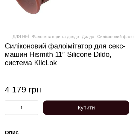
ДЛЯ НЕЇ
Фалоімітатори та дилдо
Дилдо
Силіконовий фалоім
Силіконовий фалоімітатор для секс-
машин Hismith 11″ Silicone Dildo,
система KlicLok
4 179 грн
Купити
Опис