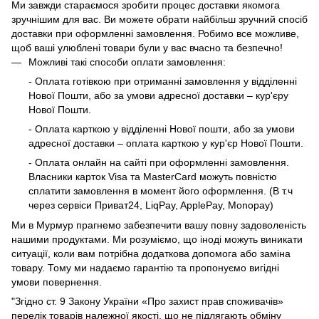
Ми завжди стараємося зробити процес доставки якомога
зручнішим для вас. Ви можете обрати найбільш зручний спосіб
доставки при оформленні замовлення. Робимо все можливе,
щоб ваші улюблені товари були у вас вчасно та безпечно!
Можливі такі способи оплати замовлення:
- Оплата готівкою при отриманні замовлення у відділенні
Нової Пошти, або за умови адресної доставки – кур'єру
Нової Пошти.
- Оплата карткою у відділенні Нової пошти, або за умови
адресної доставки – оплата карткою у кур'єр Нової Пошти.
- Оплата онлайн на сайті при оформленні замовлення.
Власники карток Visa та MasterCard можуть повністю
сплатити замовлення в момент його оформлення. (В т.ч
через сервіси Приват24, LiqPay, ApplePay, Monopay)
Ми в Мурмур прагнемо забезпечити вашу повну задоволеність
нашими продуктами. Ми розуміємо, що іноді можуть виникати
ситуації, коли вам потрібна додаткова допомога або заміна
товару. Тому ми надаємо гарантію та пропонуємо вигідні
умови повернення.
"Згідно ст. 9 Закону України «Про захист прав споживачів»
перелік товарів належної якості, що не підлягають обміну