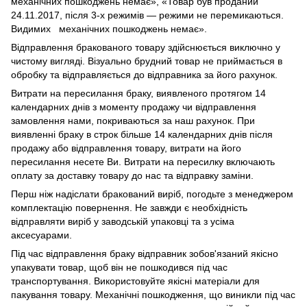
механічних пошкоджень немає», «Товар був проданий
24.11.2017, після 3-х режимів — режими не перемикаються.
Видимих механічних пошкоджень немає».
Відправлення бракованого товару здійснюється виключно у
чистому вигляді. Візуально брудний товар не приймається в
обробку та відправляється до відправника за його рахунок.
Витрати на пересилання браку, виявленого протягом 14
календарних днів з моменту продажу чи відправлення
замовлення нами, покриваються за наш рахунок. При
виявленні браку в строк більше 14 календарних днів після
продажу або відправлення товару, витрати на його
пересилання несете Ви. Витрати на пересилку включають
оплату за доставку товару до нас та відправку заміни.
Перш ніж надіслати бракований виріб, погодьте з менеджером
комплектацію повернення. Не завжди є необхідність
відправляти виріб у заводській упаковці та з усіма
аксесуарами.
Під час відправлення браку відправник зобов'язаний якісно
упакувати товар, щоб він не пошкодився під час
транспортування. Використовуйте якісні матеріали для
пакування товару. Механічні пошкодження, що виникли під час