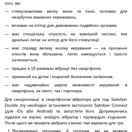
того, він:
стимулюватиме вагіну жінки та пеніс чоловіка для
незабутніх взаємних переживань;
впливає на клітор для дивовижних подвійних оргазмів;
має спеціальну опуклість на зовнішній частині, яка
ідеально лягає на клітор для його стимуляції;
має справді велику кнопку керування — на прохання
клієнтів вона збільшена, легко намацується і просто
натискається;
працює в 10 режимах вібрації без смартфона;
приємний на дотик і покритий безпечним силіконом;
має надзвичайно широкі можливості керування зі
смартфона, як свого, так і партнера.
Для синхронізації зі смартфоном вібратора для пар Satisfyer
Double Joy необхідно встановити застосунок Satisfyer Connect
(для
iOs
або
Android
) та запустити його. Дотримуючись
підказок на екрані, знайдіть вібратор і підтвердьте з’єднання.
Після цього ви зможете вибрати з меню такі варіанти для гри:
Відтворювані програми: 6 програм, які ви можете