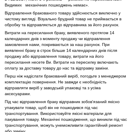
Видимих механічних пошкоджень немає».
Відправлення бракованого товару здійснюється виключно у
чистому вигляді. Візуально брудний товар не приймається в
обробку та відправляється до відправника за його рахунок.
Витрати на пересилання браку, виявленого протягом 14
календарних днів з моменту продажу чи відправлення
замовлення нами, покриваються за наш рахунок. При
виявленні браку в строк більше 14 календарних днів після
продажу або відправлення товару, витрати на його
пересилання несете Ви. Витрати на пересилку включають
оплату за доставку товару до нас та відправку заміни.
Перш ніж надіслати бракований виріб, погодьте з менеджером
комплектацію повернення. Не завжди є необхідність
відправляти виріб у заводській упаковці та з усіма
аксесуарами.
Під час відправлення браку відправник зобов'язаний якісно
упакувати товар, щоб він не пошкодився під час
транспортування. Використовуйте якісні матеріали для
пакування товару. Механічні пошкодження, що виникли під час
транспортування, можуть унеможливити гарантійний ремонт
або заміну.