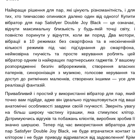
Найкраще рішення для пар, які цінують різноманітність, і для
тих, хто тимчасово опинився далеко один від одного! Купити
вібратор для пар Satisfyer Double Joy Black — це означає,
відчути максимальну близькість у будь-якій точці світу, і
повністю поринути у відчуття, коли ви поряд. Два мотори,
вібрації в 10 режимах без смартфона та в нескінченній
кількості режимів під час під’єднання до смартфона,
неймовірна гнучкість та просте керування роблять цей
вібратор одним із найкращих партнерських гаджетів. У вашому
розпорядженні безліч віброрежимів, створення власних
патернів, синхронізація з музикою, голосове керування та
доступ до ритмічних малюнків, створених іншими — усе для
реалізації фантазій.
Привабливий і простий у використанні вібратор для пар, який
точно вам підійде, адже він ідеально підлаштовується під ваші
анатомічні особливості завдяки своїй гнучкості. Зверніть увагу
на більш широку частину іграшки, яка стимулює клітор.
Дотримуючись відгуків та побажань клієнтів, виробник зробив її
значно ширшою. Тепер під час використання вібратора для
пар Satisfyer Double Joy Black, не буде втрачатися контакт із
клітором і не буде приводу відриватися від задоволення! Крім