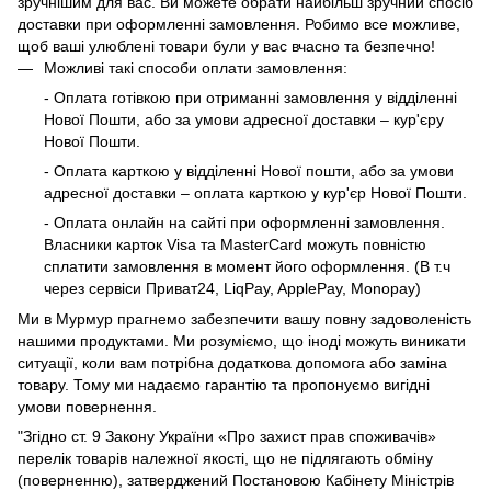
зручнішим для вас. Ви можете обрати найбільш зручний спосіб
доставки при оформленні замовлення. Робимо все можливе,
щоб ваші улюблені товари були у вас вчасно та безпечно!
Можливі такі способи оплати замовлення:
- Оплата готівкою при отриманні замовлення у відділенні
Нової Пошти, або за умови адресної доставки – кур'єру
Нової Пошти.
- Оплата карткою у відділенні Нової пошти, або за умови
адресної доставки – оплата карткою у кур'єр Нової Пошти.
- Оплата онлайн на сайті при оформленні замовлення.
Власники карток Visa та MasterCard можуть повністю
сплатити замовлення в момент його оформлення. (В т.ч
через сервіси Приват24, LiqPay, ApplePay, Monopay)
Ми в Мурмур прагнемо забезпечити вашу повну задоволеність
нашими продуктами. Ми розуміємо, що іноді можуть виникати
ситуації, коли вам потрібна додаткова допомога або заміна
товару. Тому ми надаємо гарантію та пропонуємо вигідні
умови повернення.
"Згідно ст. 9 Закону України «Про захист прав споживачів»
перелік товарів належної якості, що не підлягають обміну
(поверненню), затверджений Постановою Кабінету Міністрів