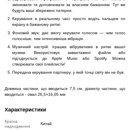
змінювати та доповнювати за власним бажанням. Тут же
будуть ваші збережені патерни.
Керування в реальному часі: просто водіть пальцем по
екрану в бажаному ритмі.
Фоновий звук: дає змогу керувати голосом — чим голос
голосніше, тим інтенсивніша вібрація.
Музичний настрій: іграшка вібруватиме в ритмі вашої
музики. Використовує завантажені файли або
під’єднується до Apple Music або Spotify. Можна
створювати свої плейлисти!
Передача керування партнеру, у якій точці світу він не був.
Довжина частини, що вводиться 7,5 см, діаметр частини, що
вводиться - овал 26,5×16,05 мм
Характеристики
Країна
Китай
надходження