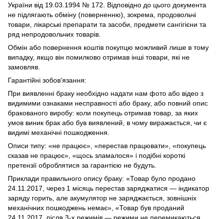
України від 19.03.1994 № 172. Відповідно до цього документа
не підлягають обміну (поверненню), зокрема, продовольчі
товари, лікарські препарати та засоби, предмети сангігієни та
ряд непродовольчих товарів.
Обмін або повернення коштів покупцю можливий лише в тому
випадку, якщо він помилково отримав інші товари, які не
замовляв.
Гарантійні зобов'язання:
При виявленні браку необхідно надати нам фото або відео з
видимими ознаками несправності або браку, або повний опис
бракованого виробу: коли покупець отримав товар, за яких
умов виник брак або був виявлений, в чому виражається, чи є
видимі механічні пошкодження.
Описи типу: «не працює», «перестав працювати», «покупець
сказав не працює», «щось зламалося» і подібні короткі
претензії оброблятися за гарантією не будуть.
Приклади правильного опису браку: «Товар було продано
24.11.2017, через 1 місяць перестав заряджатися — індикатор
заряду горить, але акумулятор не заряджається, зовнішніх
механічних пошкоджень немає», «Товар був проданий
24.11.2017, після 3-х режимів — режими не перемикаються.