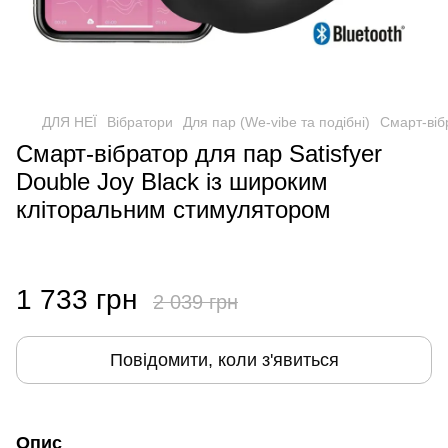
ДЛЯ НЕЇ
Вібратори
Для пар (We-vibe та подібні)
Смарт-віб
Смарт-вібратор для пар Satisfyer
Double Joy Black із широким
кліторальним стимулятором
1 733 грн
2 039 грн
Повідомити, коли з'явиться
Опис